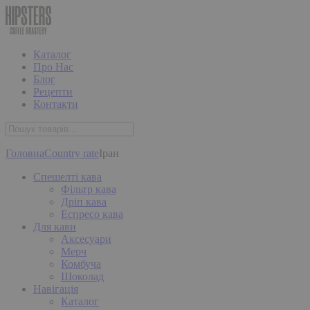
Каталог
Про Нас
Блог
Рецепти
Контакти
Головна
Country rate
Іран
Спешелті кава
Фільтр кава
Дріп кава
Еспресо кава
Для кави
Аксесуари
Мерч
Комбуча
Шоколад
Навігація
Каталог