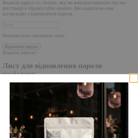
Вкажіть адресу ел. пошти, яку ви використовували під час
реєстрації в Hipster.coffee roasters. Ми надішлемо вам
інструкцію з відновлення пароля.
Неправильно заповнене поле
Відновити пароль
Згадали пароль?
Лист для відновлення пароля
надіслано.
Лист із посиланням для скидання пароля було надіслано на
адресу електронної пошти, прив'язану до вашого облікового
запису, доставка повідомлення може зайняти кілька хвилин.
Будь ласка, зачекайте щонайменше 10 хвилин, перш ніж
ініціювати ще один запит.
Акаунт створено
Для завершення реєстрації, перейдіть за посиланням у листі,