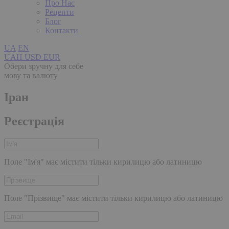
Про Нас
Рецепти
Блог
Контакти
UA
EN
UAH
USD
EUR
Обери зручну для себе
мову та валюту
Іран
Реєстрація
Поле "Ім'я" має містити тільки кирилицю або латиницю
Поле "Прізвище" має містити тільки кирилицю або латиницю