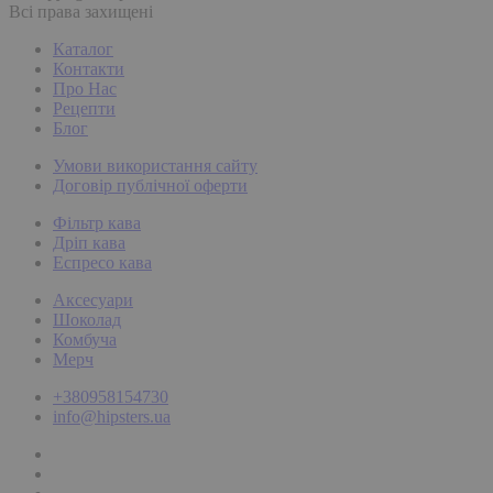
Всі права захищені
Каталог
Контакти
Про Нас
Рецепти
Блог
Умови використання сайту
Договір публічної оферти
Фільтр кава
Дріп кава
Еспресо кава
Аксесуари
Шоколад
Комбуча
Мерч
+380958154730
info@hipsters.ua