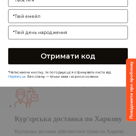
Enter your email address
Birthday
Самовивіз
Самовивіз дає Вам можливість оформити
Отримати код
замовлення на сайті, а забрати його в нашій
кав'ярні. Деталі:
Повідомити про проблему
Доставка замовлення в кав'ярню здійснюється
*Натискаючи кнопку, ти погоджуєшся отримувати листи від
протягом однієї доби після обробки замовлення;
Hipsters.ua
. Без спаму — тільки кава і корисні новини.
Чекаємо Вас у гості в кав'ярні
CupCupcoffeclub
за
адресою: м. Харків, вул. Чернишевська, 1.
Кур'єрська доставка по Харкову
Кур'єрська доставка здійснюється тільки по Харкову.