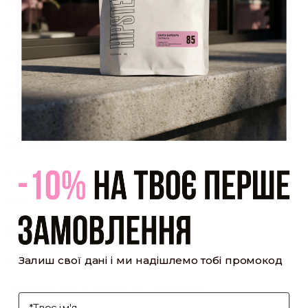
який було надіслано Вам на пошту!
Закрити
Акаунт створено
Ви зареєструвалися на сайті
Hipster.coffee
roasters і вже
можете користуватися особистим кабінетом, щоб отримувати
знижки та відстежувати історію замовлень!
закрити
мій профіль
Оптовий прайс
[cf7form cf7key="wholesale-popup"]
Обсмажування кави
Залиш свої дані і ми надішлемо тобі промокод
[cf7form cf7key="roasting-popup"]
Умови доставки та оплати
І'мя