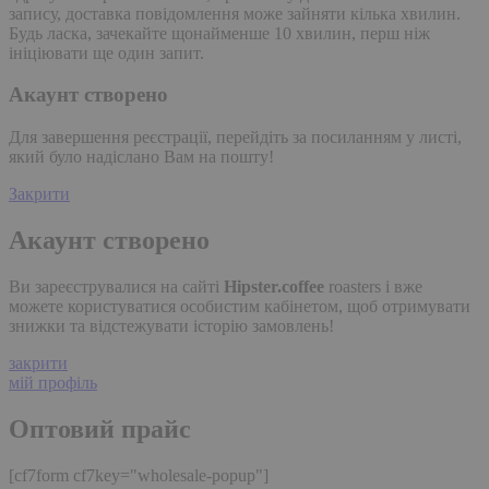
запису, доставка повідомлення може зайняти кілька хвилин.
Будь ласка, зачекайте щонайменше 10 хвилин, перш ніж
ініціювати ще один запит.
Акаунт створено
Для завершення реєстрації, перейдіть за посиланням у листі,
який було надіслано Вам на пошту!
Закрити
Акаунт створено
Ви зареєструвалися на сайті
Hipster.coffee
roasters і вже
можете користуватися особистим кабінетом, щоб отримувати
знижки та відстежувати історію замовлень!
закрити
мій профіль
Оптовий прайс
[cf7form cf7key="wholesale-popup"]