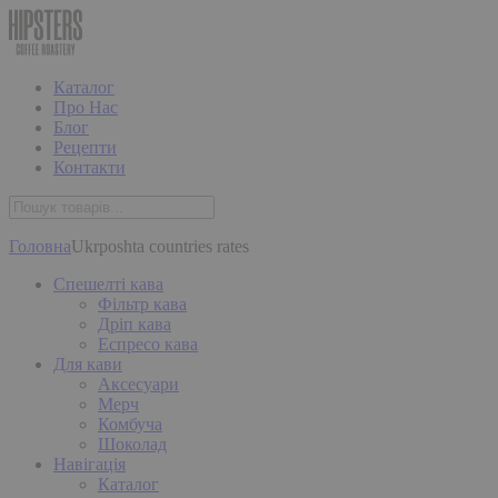
Каталог
Про Нас
Блог
Рецепти
Контакти
Головна
Ukrposhta countries rates
Спешелті кава
Фільтр кава
Дріп кава
Еспресо кава
Для кави
Аксесуари
Мерч
Комбуча
Шоколад
Навігація
Каталог