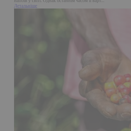
напоїв у світі. Однак останнім часом її варт...
Детальніше