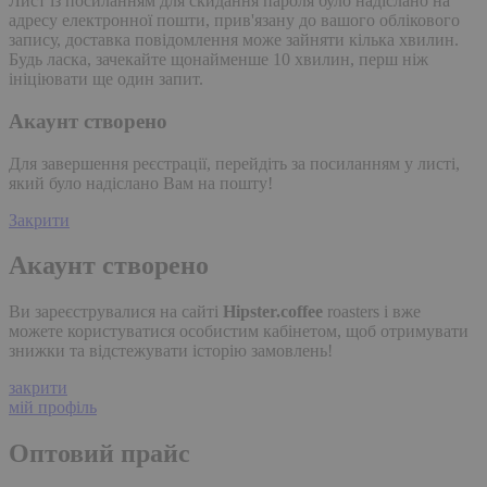
Лист із посиланням для скидання пароля було надіслано на
адресу електронної пошти, прив'язану до вашого облікового
запису, доставка повідомлення може зайняти кілька хвилин.
Будь ласка, зачекайте щонайменше 10 хвилин, перш ніж
ініціювати ще один запит.
Акаунт створено
Для завершення реєстрації, перейдіть за посиланням у листі,
який було надіслано Вам на пошту!
Закрити
Акаунт створено
Ви зареєструвалися на сайті
Hipster.coffee
roasters і вже
можете користуватися особистим кабінетом, щоб отримувати
знижки та відстежувати історію замовлень!
закрити
мій профіль
Оптовий прайс