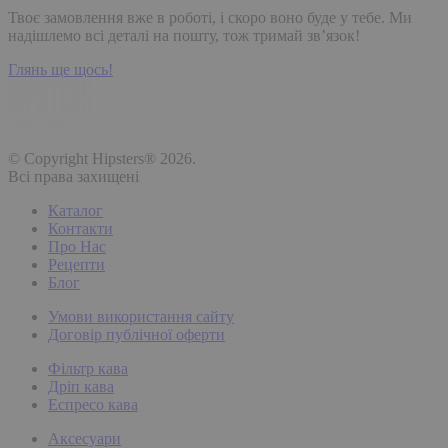
Твоє замовлення вже в роботі, і скоро воно буде у тебе. Ми
надішлемо всі деталі на пошту, тож тримай зв’язок!
Глянь ще щось!
© Copyright Hipsters® 2026.
Всі права захищені
Каталог
Контакти
Про Нас
Рецепти
Блог
Умови використання сайту
Договір публічної оферти
Фільтр кава
Дріп кава
Еспресо кава
Аксесуари