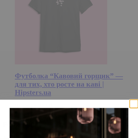
Футболка “Кавовий горщик” —
для тих, хто росте на каві |
Hipsters.ua
Ціна за шт.
15.42
$
15.42
$
Додати в кошик
Реєстрація