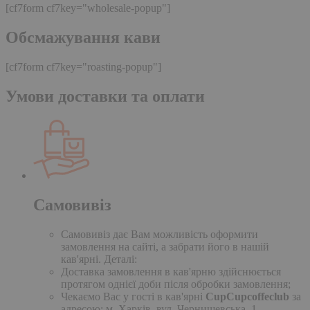
[cf7form cf7key="wholesale-popup"]
Обсмажування кави
[cf7form cf7key="roasting-popup"]
Умови доставки та оплати
Самовивіз
Самовивіз дає Вам можливість оформити
замовлення на сайті, а забрати його в нашій
кав'ярні. Деталі:
Доставка замовлення в кав'ярню здійснюється
протягом однієї доби після обробки замовлення;
Чекаємо Вас у гості в кав'ярні
CupCupcoffeclub
за
адресою: м. Харків, вул. Чернишевська, 1.