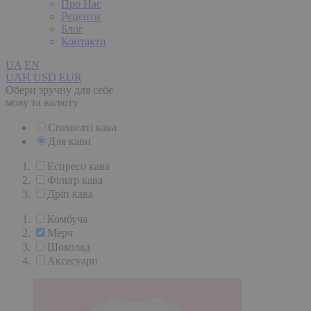
Про Нас
Рецепти
Блог
Контакти
UA
EN
UAH
USD
EUR
Обери зручну для себе
мову та валюту
Спешелті кава
Для кави
Еспресо кава
Фільтр кава
Дріп кава
Комбуча
Мерч
Шоколад
Аксесуари