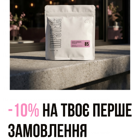
Поле "Ім'я" має містити тільки кирилицю або латиницю
Поле "Прізвище" має містити тільки кирилицю або латиницю
Некоректне значення. Виправте, будь ласка
Неправильно заповнене поле
Пароль має складатися не менше ніж із 6 символів.
Паролі не збігаються!!!
Пароль має складатися не менше ніж із 6 символів.