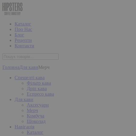
Каталог
Про Нас
Блог
Рецепти
Контакти
Головна
Для кави
Мерч
Спешелті кава
Фільтр кава
Дріп кава
Еспресо кава
Для кави
Аксесуари
Мерч
Комбуча
Шоколад
Навігація
Каталог