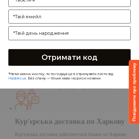
Enter your email address
Birthday
Самовивіз
Самовивіз дає Вам можливість оформити
Отримати код
замовлення на сайті, а забрати його в нашій
кав'ярні. Деталі:
Повідомити про проблему
Доставка замовлення в кав'ярню здійснюється
*Натискаючи кнопку, ти погоджуєшся отримувати листи від
протягом однієї доби після обробки замовлення;
Hipsters.ua
. Без спаму — тільки кава і корисні новини.
Чекаємо Вас у гості в кав'ярні
CupCupcoffeclub
за
адресою: м. Харків, вул. Чернишевська, 1.
Кур'єрська доставка по Харкову
Кур'єрська доставка здійснюється тільки по Харкову.