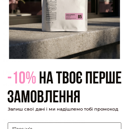
який було надіслано Вам на пошту!
Закрити
Акаунт створено
Ви зареєструвалися на сайті
Hipster.coffee
roasters і вже
можете користуватися особистим кабінетом, щоб отримувати
знижки та відстежувати історію замовлень!
закрити
мій профіль
Оптовий прайс
[cf7form cf7key="wholesale-popup"]
Обсмажування кави
Залиш свої дані і ми надішлемо тобі промокод
[cf7form cf7key="roasting-popup"]
Умови доставки та оплати
І'мя