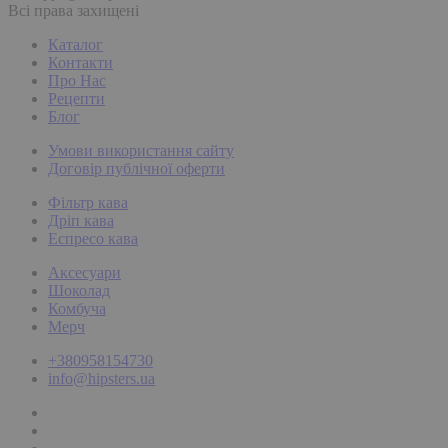
Всі права захищені
Каталог
Контакти
Про Нас
Рецепти
Блог
Умови використання сайту
Договір публічної оферти
Фільтр кава
Дріп кава
Еспресо кава
Аксесуари
Шоколад
Комбуча
Мерч
+380958154730
info@hipsters.ua