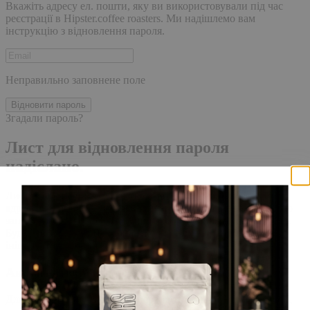
Вкажіть адресу ел. пошти, яку ви використовували під час
реєстрації в Hipster.coffee roasters. Ми надішлемо вам
інструкцію з відновлення пароля.
Неправильно заповнене поле
Відновити пароль
Згадали пароль?
Лист для відновлення пароля
надіслано.
Лист із посиланням для скидання пароля було надіслано на
адресу електронної пошти, прив'язану до вашого облікового
запису, доставка повідомлення може зайняти кілька хвилин.
Будь ласка, зачекайте щонайменше 10 хвилин, перш ніж
ініціювати ще один запит.
Акаунт створено
Для завершення реєстрації, перейдіть за посиланням у листі,