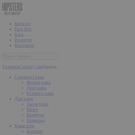
Каталог
Про Нас
Блог
Рецепти
Контакти
Головна
Country rate
Ізраїль
Спешелті кава
Фільтр кава
Дріп кава
Еспресо кава
Для кави
Аксесуари
Мерч
Комбуча
Шоколад
Навігація
Каталог