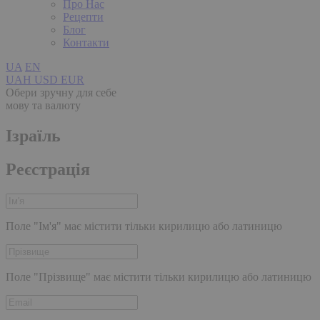
Про Нас
Рецепти
Блог
Контакти
UA
EN
UAH
USD
EUR
Обери зручну для себе
мову та валюту
Ізраїль
Реєстрація
Поле "Ім'я" має містити тільки кирилицю або латиницю
Поле "Прізвище" має містити тільки кирилицю або латиницю