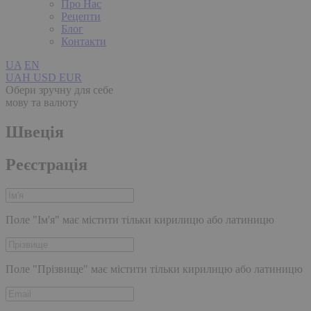
Про Нас
Рецепти
Блог
Контакти
UA
EN
UAH
USD
EUR
Обери зручну для себе
мову та валюту
Швеція
Реєстрація
Поле "Ім'я" має містити тільки кирилицю або латиницю
Поле "Прізвище" має містити тільки кирилицю або латиницю