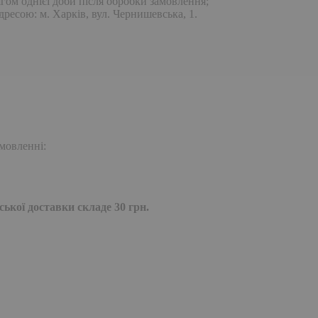
гом однієї доби після обробки замовлення;
дресою: м. Харків, вул. Чернишевська, 1.
мовленні:
ької доставки складе 30 грн.