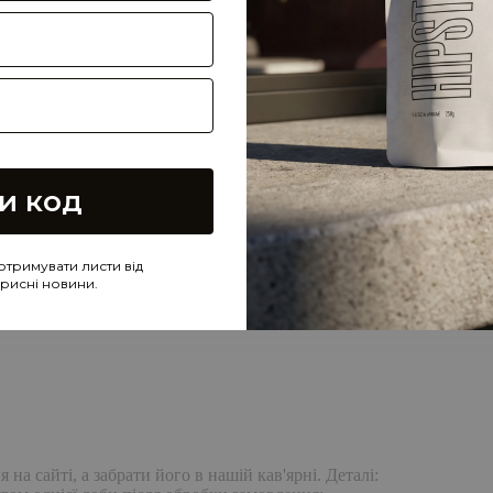
и код
отримувати листи від
корисні новини.
а сайті, а забрати його в нашій кав'ярні. Деталі: