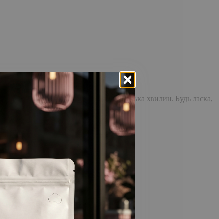
доставка повідомлення може зайняти кілька хвилин. Будь ласка,
відстежувати історію замовлень!