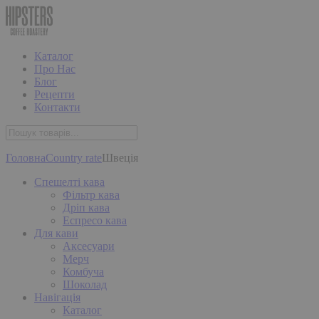
Каталог
Про Нас
Блог
Рецепти
Контакти
Головна
Country rate
Швеція
Спешелті кава
Фільтр кава
Дріп кава
Еспресо кава
Для кави
Аксесуари
Мерч
Комбуча
Шоколад
Навігація
Каталог