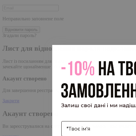
Неправильно заповнене поле
Відновити пароль
Згадали пароль?
Лист для відновлення пароля надіслано
Лист із посиланням для скидання пароля було надіслано на адре
зачекайте щонайменше 10 хвилин, перш ніж ініціювати ще один
Акаунт створено
Для завершення реєстрації, перейдіть за посиланням у листі, я
Закрити
Залиш свої дані і ми наді
Акаунт створено
І'мя
Ви зареєструвалися на сайті
Hipster.coffee
roasters і вже может