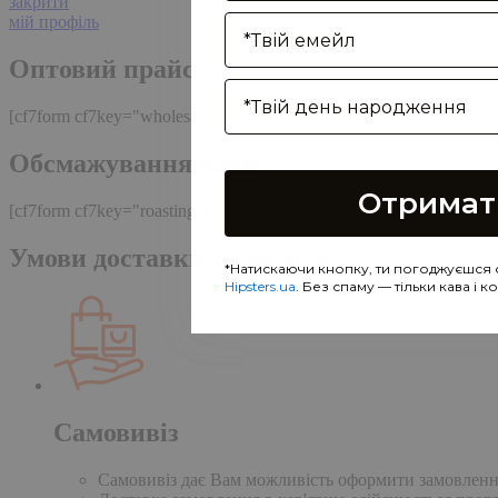
закрити
Enter your email address
мій профіль
Оптовий прайс
Birthday
[cf7form cf7key="wholesale-popup"]
Обсмажування кави
Отримат
[cf7form cf7key="roasting-popup"]
Умови доставки та оплати
*Натискаючи кнопку, ти погоджуєшся 
Hipsters.ua
. Без спаму — тільки кава і 
Самовивіз
Самовивіз дає Вам можливість оформити замовлення н