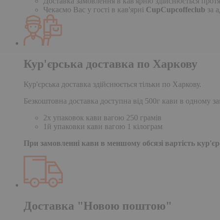
Доставка замовлення в кав'ярню здійснюється протя
Чекаємо Вас у гості в кав'ярні
CupCupcoffeclub
за а
Кур'єрська доставка по Харкову
Кур'єрська доставка здійснюється тільки по Харкову.
Безкоштовна доставка доступна від 500г кави в одному за
2х упаковок кави вагою 250 грамів
1й упаковки кави вагою 1 кілограм
При замовленні кави в меншому обсязі вартість кур'єрс
Доставка "Новою поштою"