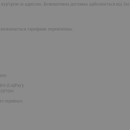
 кур'єром за адресою. Безкоштовна доставка здійснюється від 1кг
 визначається тарифами перевізника.
ати:
ті (LiqPay);
ур'єра;
ез термінал.