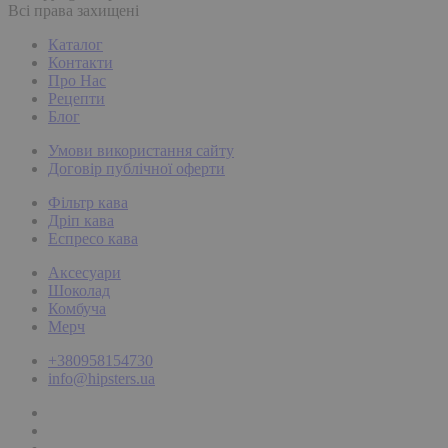
Всі права захищені
Каталог
Контакти
Про Нас
Рецепти
Блог
Умови використання сайту
Договір публічної оферти
Фільтр кава
Дріп кава
Еспресо кава
Аксесуари
Шоколад
Комбуча
Мерч
+380958154730
info@hipsters.ua