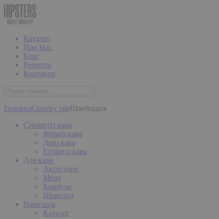
Каталог
Про Нас
Блог
Рецепти
Контакти
Головна
Country rate
Швейцарія
Спешелті кава
Фільтр кава
Дріп кава
Еспресо кава
Для кави
Аксесуари
Мерч
Комбуча
Шоколад
Навігація
Каталог