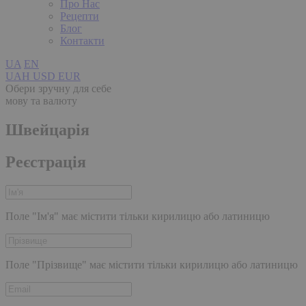
Про Нас
Рецепти
Блог
Контакти
UA
EN
UAH
USD
EUR
Обери зручну для себе
мову та валюту
Швейцарія
Реєстрація
Поле "Ім'я" має містити тільки кирилицю або латиницю
Поле "Прізвище" має містити тільки кирилицю або латиницю