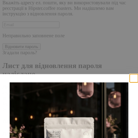
Вкажіть адресу ел. пошти, яку ви використовували під час
реєстрації в Hipster.coffee roasters. Ми надішлемо вам
інструкцію з відновлення пароля.
Неправильно заповнене поле
Відновити пароль
Згадали пароль?
Лист для відновлення пароля
надіслано.
Лист із посиланням для скидання пароля було надіслано на
адресу електронної пошти, прив'язану до вашого облікового
запису, доставка повідомлення може зайняти кілька хвилин.
Будь ласка, зачекайте щонайменше 10 хвилин, перш ніж
ініціювати ще один запит.
Акаунт створено
Для завершення реєстрації, перейдіть за посиланням у листі,