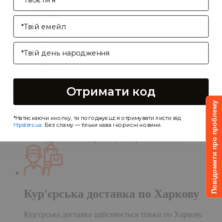
Enter your email address
Birthday
Самовивіз
Самовивіз дає Вам можливість оформити
Отримати код
замовлення на сайті, а забрати його в нашій
кав'ярні. Деталі:
Повідомити про проблему
Доставка замовлення в кав'ярню здійснюється
*Натискаючи кнопку, ти погоджуєшся отримувати листи від
протягом однієї доби після обробки замовлення;
Hipsters.ua
. Без спаму — тільки кава і корисні новини.
Чекаємо Вас у гості в кав'ярні
CupCupcoffeclub
за
адресою: м. Харків, вул. Чернишевська, 1.
Кур'єрська доставка по Харкову
Кур'єрська доставка здійснюється тільки по Харкову.