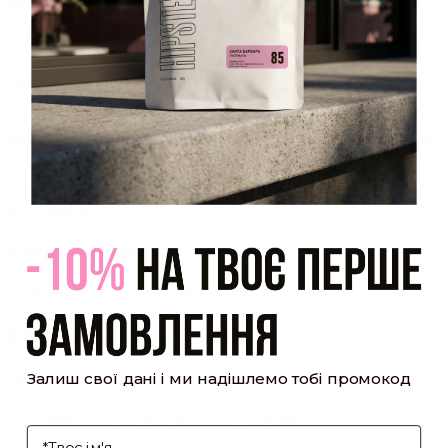
який було надіслано Вам на пошту!
Закрити
Акаунт створено
Ви зареєструвалися на сайті
Hipster.coffee
roasters і вже
можете користуватися особистим кабінетом, щоб отримувати
знижки та відстежувати історію замовлень!
закрити
мій профіль
Оптовий прайс
[cf7form cf7key="wholesale-popup"]
Обсмажування кави
Залиш свої дані і ми надішлемо тобі промокод
[cf7form cf7key="roasting-popup"]
Умови доставки та оплати
І'мя