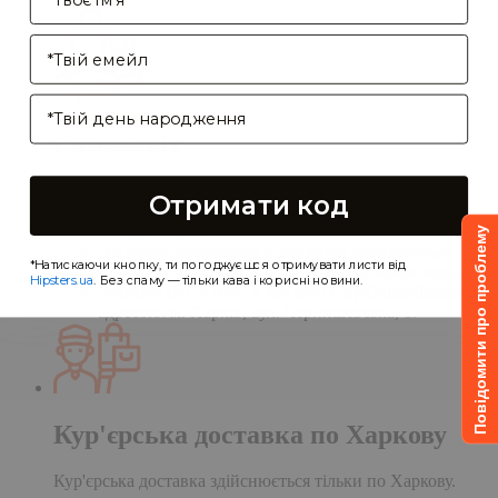
Enter your email address
Birthday
Самовивіз
Самовивіз дає Вам можливість оформити
Отримати код
замовлення на сайті, а забрати його в нашій
кав'ярні. Деталі:
Повідомити про проблему
Доставка замовлення в кав'ярню здійснюється
*Натискаючи кнопку, ти погоджуєшся отримувати листи від
протягом однієї доби після обробки замовлення;
Hipsters.ua
. Без спаму — тільки кава і корисні новини.
Чекаємо Вас у гості в кав'ярні
CupCupcoffeclub
за
адресою: м. Харків, вул. Чернишевська, 1.
Кур'єрська доставка по Харкову
Кур'єрська доставка здійснюється тільки по Харкову.