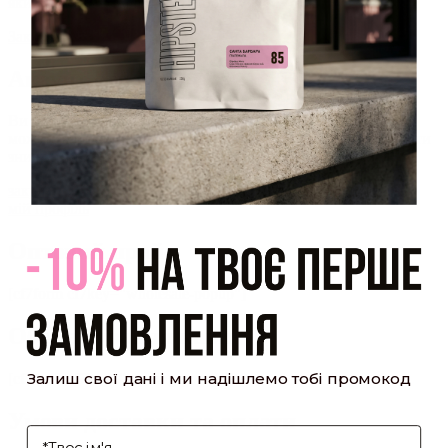
який було надіслано Вам на пошту!
Закрити
Акаунт створено
Ви зареєструвалися на сайті
Hipster.coffee
roasters і вже
можете користуватися особистим кабінетом, щоб отримувати
знижки та відстежувати історію замовлень!
закрити
мій профіль
Оптовий прайс
[cf7form cf7key="wholesale-popup"]
Обсмажування кави
Залиш свої дані і ми надішлемо тобі промокод
[cf7form cf7key="roasting-popup"]
Умови доставки та оплати
І'мя