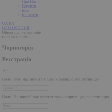
Про Нас
Рецепти
Блог
Контакти
UA
EN
UAH
USD
EUR
Обери зручну для себе
мову та валюту
Чорногорія
Реєстрація
Поле "Ім'я" має містити тільки кирилицю або латиницю
Поле "Прізвище" має містити тільки кирилицю або латиницю