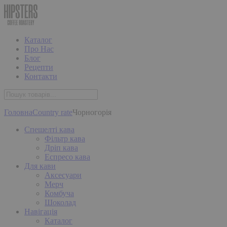
Каталог
Про Нас
Блог
Рецепти
Контакти
Головна
Country rate
Чорногорія
Спешелті кава
Фільтр кава
Дріп кава
Еспресо кава
Для кави
Аксесуари
Мерч
Комбуча
Шоколад
Навігація
Каталог