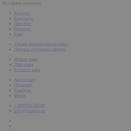
Всі права захищені
Каталог
Контакти
Про Нас
Рецепти
Блог
Умови використання сайту
Договір публічної оферти
Фільтр кава
Дріп кава
Еспресо кава
Аксесуари
Шоколад
Комбуча
Мерч
+380958154730
info@hipsters.ua