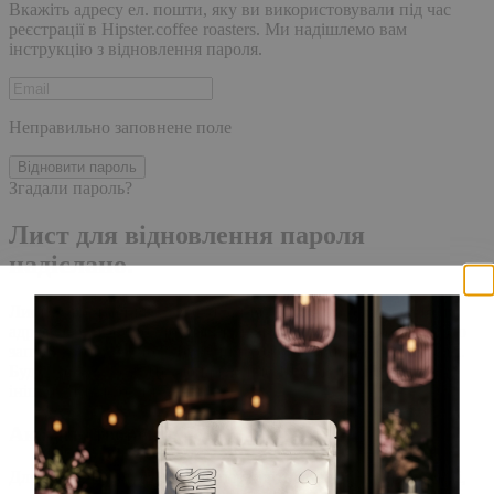
Вкажіть адресу ел. пошти, яку ви використовували під час
реєстрації в Hipster.coffee roasters. Ми надішлемо вам
інструкцію з відновлення пароля.
Неправильно заповнене поле
Відновити пароль
Згадали пароль?
Лист для відновлення пароля
надіслано.
Лист із посиланням для скидання пароля було надіслано на
адресу електронної пошти, прив'язану до вашого облікового
запису, доставка повідомлення може зайняти кілька хвилин.
Будь ласка, зачекайте щонайменше 10 хвилин, перш ніж
ініціювати ще один запит.
Акаунт створено
Для завершення реєстрації, перейдіть за посиланням у листі,