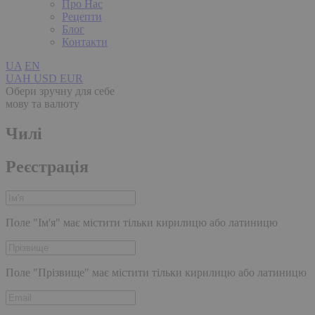
Про Нас
Рецепти
Блог
Контакти
UA
EN
UAH
USD
EUR
Обери зручну для себе
мову та валюту
Чилі
Реєстрація
Поле "Ім'я" має містити тільки кирилицю або латиницю
Поле "Прізвище" має містити тільки кирилицю або латиницю