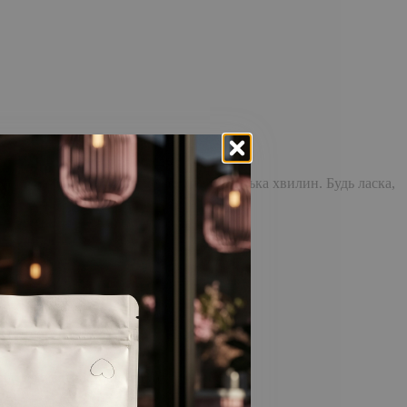
доставка повідомлення може зайняти кілька хвилин. Будь ласка,
відстежувати історію замовлень!