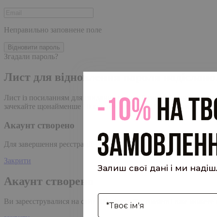
Неправильно заповнене поле
Відновити пароль
Згадали пароль?
Лист для відновлення пароля надіслано
Лист із посиланням для скидання пароля було надіслано на адре
зачекайте щонайменше 10 хвилин, перш ніж ініціювати ще один
Акаунт створено
Для завершення реєстрації, перейдіть за посиланням у листі, я
Закрити
Залиш свої дані і ми наді
Акаунт створено
І'мя
Ви зареєструвалися на сайті
Hipster.coffee
roasters і вже может