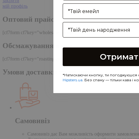
закрити
Enter your email address
мій профіль
Оптовий прайс
Birthday
[cf7form cf7key="wholesale-popup"]
Обсмажування кави
Отримат
[cf7form cf7key="roasting-popup"]
Умови доставки та оплати
*Натискаючи кнопку, ти погоджуєшся 
Hipsters.ua
. Без спаму — тільки кава і 
Самовивіз
Самовивіз дає Вам можливість оформити замовлення н