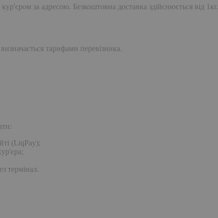
 кур'єром за адресою. Безкоштовна доставка здійснюється від 1кг
 визначається тарифами перевізника.
ати:
ті (LiqPay);
ур'єра;
ез термінал.