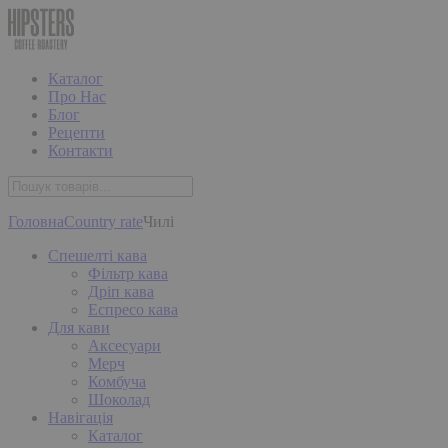
Каталог
Про Нас
Блог
Рецепти
Контакти
Головна
Country rate
Чилі
Спешелті кава
Фільтр кава
Дріп кава
Еспресо кава
Для кави
Аксесуари
Мерч
Комбуча
Шоколад
Навігація
Каталог