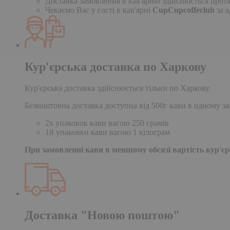
Доставка замовлення в кав'ярню здійснюється протя
Чекаємо Вас у гості в кав'ярні
CupCupcoffeclub
за а
Кур'єрська доставка по Харкову
Кур'єрська доставка здійснюється тільки по Харкову.
Безкоштовна доставка доступна від 500г кави в одному за
2х упаковок кави вагою 250 грамів
1й упаковки кави вагою 1 кілограм
При замовленні кави в меншому обсязі вартість кур'єрс
Доставка "Новою поштою"