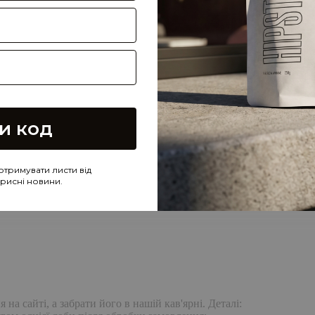
и код
отримувати листи від
корисні новини.
а сайті, а забрати його в нашій кав'ярні. Деталі: