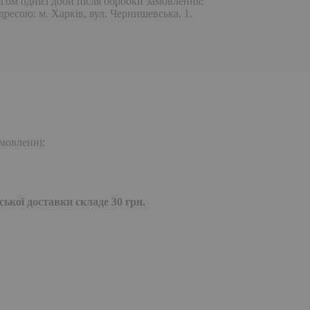
гом однієї доби після обробки замовлення;
дресою: м. Харків, вул. Чернишевська, 1.
мовленні:
ької доставки складе 30 грн.