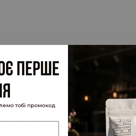
.
су електронної пошти, прив'язану до вашого облікового запису, 
 запит.
кий було надіслано Вам на пошту!
шлемо тобі промокод
е користуватися особистим кабінетом, щоб отримувати знижки та 