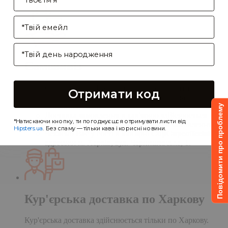
Enter your email address
Birthday
Самовивіз
Самовивіз дає Вам можливість оформити
Отримати код
замовлення на сайті, а забрати його в нашій
кав'ярні. Деталі:
Повідомити про проблему
Доставка замовлення в кав'ярню здійснюється
*Натискаючи кнопку, ти погоджуєшся отримувати листи від
протягом однієї доби після обробки замовлення;
Hipsters.ua
. Без спаму — тільки кава і корисні новини.
Чекаємо Вас у гості в кав'ярні
CupCupcoffeclub
за
адресою: м. Харків, вул. Чернишевська, 1.
Кур'єрська доставка по Харкову
Кур'єрська доставка здійснюється тільки по Харкову.