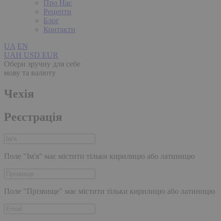
Про Нас
Рецепти
Блог
Контакти
UA
EN
UAH
USD
EUR
Обери зручну для себе
мову та валюту
Чехія
Реєстрація
Поле "Ім'я" має містити тільки кирилицю або латиницю
Поле "Прізвище" має містити тільки кирилицю або латиницю