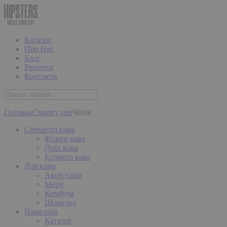
Каталог
Про Нас
Блог
Рецепти
Контакти
Головна
Country rate
Чехія
Спешелті кава
Фільтр кава
Дріп кава
Еспресо кава
Для кави
Аксесуари
Мерч
Комбуча
Шоколад
Навігація
Каталог