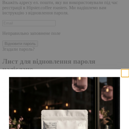
Вкажіть адресу ел. пошти, яку ви використовували під час
реєстрації в Hipster.coffee roasters. Ми надішлемо вам
інструкцію з відновлення пароля.
Неправильно заповнене поле
Відновити пароль
Згадали пароль?
Лист для відновлення пароля
надіслано.
Лист із посиланням для скидання пароля було надіслано на
адресу електронної пошти, прив'язану до вашого облікового
запису, доставка повідомлення може зайняти кілька хвилин.
Будь ласка, зачекайте щонайменше 10 хвилин, перш ніж
ініціювати ще один запит.
Акаунт створено
Для завершення реєстрації, перейдіть за посиланням у листі,