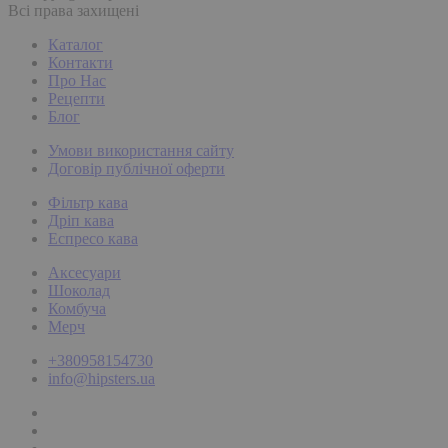
Всі права захищені
Каталог
Контакти
Про Нас
Рецепти
Блог
Умови використання сайту
Договір публічної оферти
Фільтр кава
Дріп кава
Еспресо кава
Аксесуари
Шоколад
Комбуча
Мерч
+380958154730
info@hipsters.ua