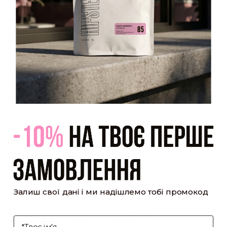
який було надіслано Вам на пошту!
Закрити
Акаунт створено
Ви зареєструвалися на сайті
Hipster.coffee
roasters і вже
можете користуватися особистим кабінетом, щоб отримувати
знижки та відстежувати історію замовлень!
закрити
мій профіль
Оптовий прайс
[cf7form cf7key="wholesale-popup"]
Обсмажування кави
Залиш свої дані і ми надішлемо тобі промокод
[cf7form cf7key="roasting-popup"]
Умови доставки та оплати
І'мя