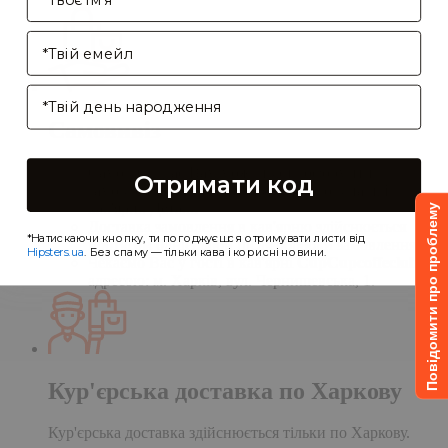
Enter your email address
Birthday
Самовивіз
Самовивіз дає Вам можливість оформити
Отримати код
замовлення на сайті, а забрати його в нашій
кав'ярні. Деталі:
Повідомити про проблему
Доставка замовлення в кав'ярню здійснюється
*Натискаючи кнопку, ти погоджуєшся отримувати листи від
протягом однієї доби після обробки замовлення;
Hipsters.ua
. Без спаму — тільки кава і корисні новини.
Чекаємо Вас у гості в кав'ярні
CupCupcoffeclub
за
адресою: м. Харків, вул. Чернишевська, 1.
Кур'єрська доставка по Харкову
Кур'єрська доставка здійснюється тільки по Харкову.