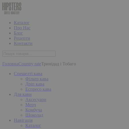
Каталог
Про Нас
Блог
Рецепти
Контакти
Головна
Country rate
Тринідад і Тобаго
Спешелті кава
Фільтр кава
Дріп кава
Еспресо кава
Для кави
Аксесуари
Мерч
Комбуча
Шоколад
Навігація
Каталог