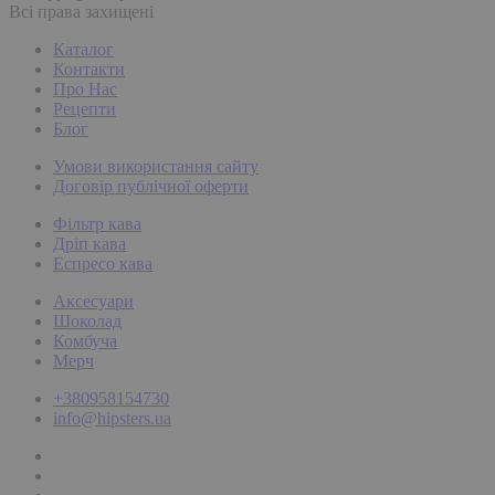
Всі права захищені
Каталог
Контакти
Про Нас
Рецепти
Блог
Умови використання сайту
Договір публічної оферти
Фільтр кава
Дріп кава
Еспресо кава
Аксесуари
Шоколад
Комбуча
Мерч
+380958154730
info@hipsters.ua