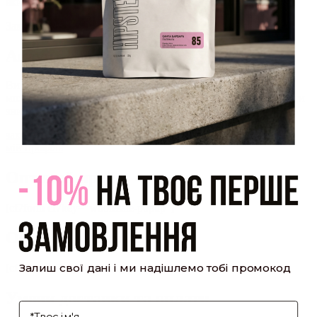
який було надіслано Вам на пошту!
Закрити
Акаунт створено
Ви зареєструвалися на сайті
Hipster.coffee
roasters і вже
можете користуватися особистим кабінетом, щоб отримувати
знижки та відстежувати історію замовлень!
закрити
мій профіль
Оптовий прайс
[cf7form cf7key="wholesale-popup"]
Обсмажування кави
Залиш свої дані і ми надішлемо тобі промокод
[cf7form cf7key="roasting-popup"]
Умови доставки та оплати
І'мя