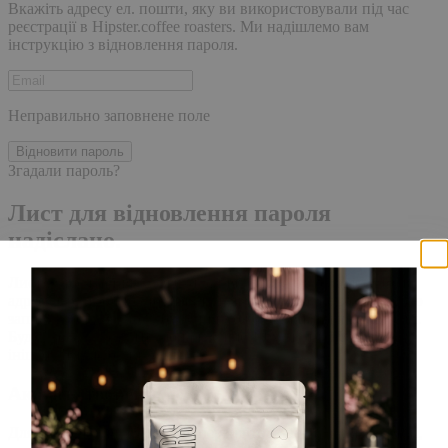
Вкажіть адресу ел. пошти, яку ви використовували під час
реєстрації в Hipster.coffee roasters. Ми надішлемо вам
інструкцію з відновлення пароля.
Неправильно заповнене поле
Відновити пароль
Згадали пароль?
Лист для відновлення пароля
надіслано.
Лист із посиланням для скидання пароля було надіслано на
адресу електронної пошти, прив'язану до вашого облікового
запису, доставка повідомлення може зайняти кілька хвилин.
Будь ласка, зачекайте щонайменше 10 хвилин, перш ніж
ініціювати ще один запит.
Акаунт створено
Для завершення реєстрації, перейдіть за посиланням у листі,