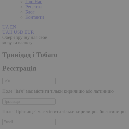
Про Нас
Рецепти
Блог
Контакти
UA
EN
UAH
USD
EUR
Обери зручну для себе
мову та валюту
Тринідад і Тобаго
Реєстрація
Поле "Ім'я" має містити тільки кирилицю або латиницю
Поле "Прізвище" має містити тільки кирилицю або латиницю