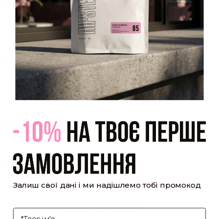
який було надіслано Вам на пошту!
Закрити
Акаунт створено
Ви зареєструвалися на сайті
Hipster.coffee
roasters і вже
можете користуватися особистим кабінетом, щоб отримувати
знижки та відстежувати історію замовлень!
закрити
мій профіль
Оптовий прайс
[cf7form cf7key="wholesale-popup"]
Обсмажування кави
Залиш свої дані і ми надішлемо тобі промокод
[cf7form cf7key="roasting-popup"]
Умови доставки та оплати
І'мя