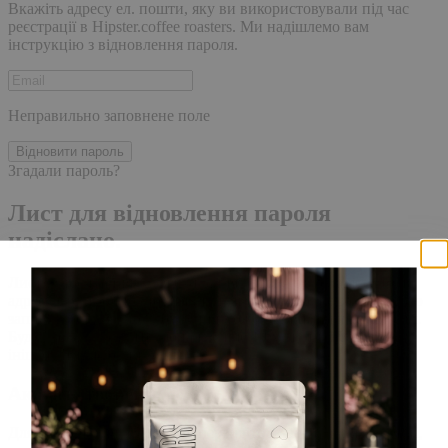
Вкажіть адресу ел. пошти, яку ви використовували під час
реєстрації в Hipster.coffee roasters. Ми надішлемо вам
інструкцію з відновлення пароля.
Неправильно заповнене поле
Відновити пароль
Згадали пароль?
Лист для відновлення пароля
надіслано.
Лист із посиланням для скидання пароля було надіслано на
адресу електронної пошти, прив'язану до вашого облікового
запису, доставка повідомлення може зайняти кілька хвилин.
Будь ласка, зачекайте щонайменше 10 хвилин, перш ніж
ініціювати ще один запит.
Акаунт створено
Для завершення реєстрації, перейдіть за посиланням у листі,