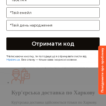
Enter your email address
Birthday
Самовивіз
Самовивіз дає Вам можливість оформити
Отримати код
замовлення на сайті, а забрати його в нашій
кав'ярні. Деталі:
Повідомити про проблему
Доставка замовлення в кав'ярню здійснюється
*Натискаючи кнопку, ти погоджуєшся отримувати листи від
протягом однієї доби після обробки замовлення;
Hipsters.ua
. Без спаму — тільки кава і корисні новини.
Чекаємо Вас у гості в кав'ярні
CupCupcoffeclub
за
адресою: м. Харків, вул. Чернишевська, 1.
Кур'єрська доставка по Харкову
Кур'єрська доставка здійснюється тільки по Харкову.