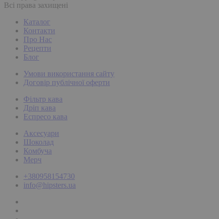
Всі права захищені
Каталог
Контакти
Про Нас
Рецепти
Блог
Умови використання сайту
Договір публічної оферти
Фільтр кава
Дріп кава
Еспресо кава
Аксесуари
Шоколад
Комбуча
Мерч
+380958154730
info@hipsters.ua