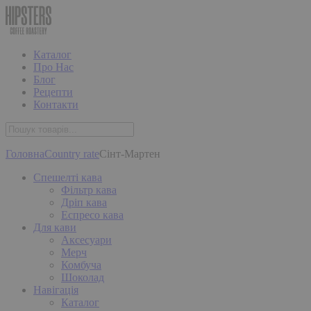
Каталог
Про Нас
Блог
Рецепти
Контакти
Головна
Country rate
Сінт-Мартен
Спешелті кава
Фільтр кава
Дріп кава
Еспресо кава
Для кави
Аксесуари
Мерч
Комбуча
Шоколад
Навігація
Каталог