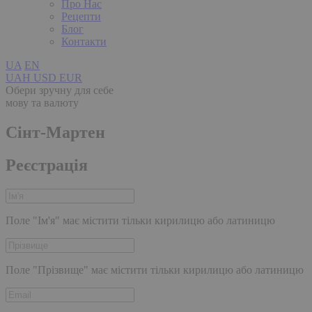
Про Нас
Рецепти
Блог
Контакти
UA
EN
UAH
USD
EUR
Обери зручну для себе
мову та валюту
Сінт-Мартен
Реєстрація
Поле "Ім'я" має містити тільки кирилицю або латиницю
Поле "Прізвище" має містити тільки кирилицю або латиницю