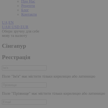
Про Нас
Рецепти
Блог
Контакти
UA
EN
UAH
USD
EUR
Обери зручну для себе
мову та валюту
Сінгапур
Реєстрація
Поле "Ім'я" має містити тільки кирилицю або латиницю
Поле "Прізвище" має містити тільки кирилицю або латиницю