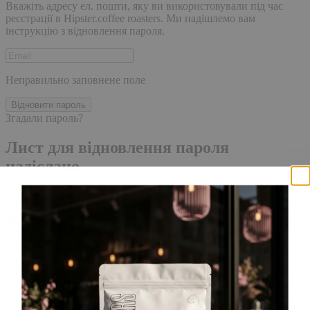
Вкажіть адресу ел. пошти, яку ви використовували під час
реєстрації в Hipster.coffee roasters. Ми надішлемо вам
інструкцію з відновлення пароля.
Неправильно заповнене поле
Відновити пароль
Згадали пароль?
Лист для відновлення пароля
надіслано.
Лист із посиланням для скидання пароля було надіслано на
адресу електронної пошти, прив'язану до вашого облікового
запису, доставка повідомлення може зайняти кілька хвилин.
Будь ласка, зачекайте щонайменше 10 хвилин, перш ніж
ініціювати ще один запит.
Акаунт створено
Для завершення реєстрації, перейдіть за посиланням у листі,