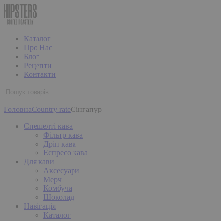
Каталог
Про Нас
Блог
Рецепти
Контакти
Головна
Country rate
Сінгапур
Спешелті кава
Фільтр кава
Дріп кава
Еспресо кава
Для кави
Аксесуари
Мерч
Комбуча
Шоколад
Навігація
Каталог