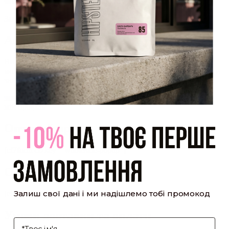
який було надіслано Вам на пошту!
Закрити
Акаунт створено
Ви зареєструвалися на сайті
Hipster.coffee
roasters і вже
можете користуватися особистим кабінетом, щоб отримувати
знижки та відстежувати історію замовлень!
закрити
мій профіль
Оптовий прайс
[cf7form cf7key="wholesale-popup"]
Обсмажування кави
Залиш свої дані і ми надішлемо тобі промокод
[cf7form cf7key="roasting-popup"]
Умови доставки та оплати
І'мя