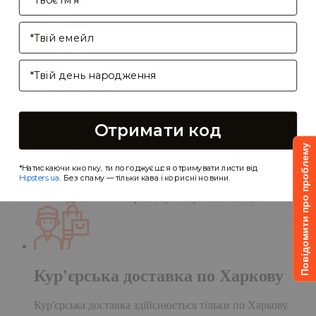
Enter your email address
Birthday
Самовивіз
Самовивіз дає Вам можливість оформити
Отримати код
замовлення на сайті, а забрати його в нашій
кав'ярні. Деталі:
Повідомити про проблему
Доставка замовлення в кав'ярню здійснюється
*Натискаючи кнопку, ти погоджуєшся отримувати листи від
протягом однієї доби після обробки замовлення;
Hipsters.ua
. Без спаму — тільки кава і корисні новини.
Чекаємо Вас у гості в кав'ярні
CupCupcoffeclub
за
адресою: м. Харків, вул. Чернишевська, 1.
Кур'єрська доставка по Харкову
Кур'єрська доставка здійснюється тільки по Харкову.