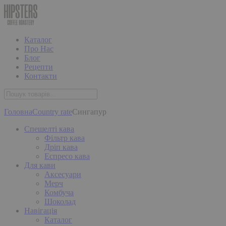
Каталог
Про Нас
Блог
Рецепти
Контакти
Головна
Country rate
Сингапур
Спешелті кава
Фільтр кава
Дріп кава
Еспресо кава
Для кави
Аксесуари
Мерч
Комбуча
Шоколад
Навігація
Каталог