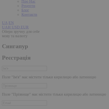
Про Нас
Рецепти
Блог
Контакти
UA
EN
UAH
USD
EUR
Обери зручну для себе
мову та валюту
Сингапур
Реєстрація
Поле "Ім'я" має містити тільки кирилицю або латиницю
Поле "Прізвище" має містити тільки кирилицю або латиницю