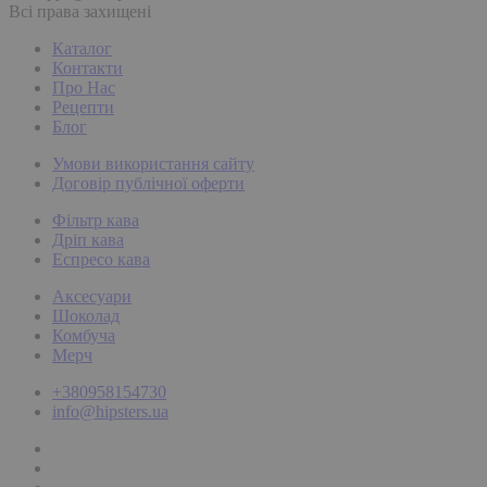
Всі права захищені
Каталог
Контакти
Про Нас
Рецепти
Блог
Умови використання сайту
Договір публічної оферти
Фільтр кава
Дріп кава
Еспресо кава
Аксесуари
Шоколад
Комбуча
Мерч
+380958154730
info@hipsters.ua