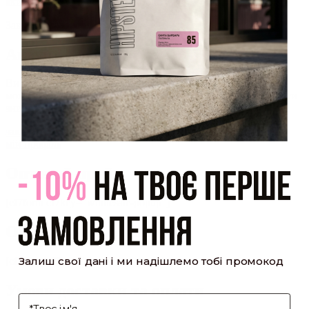
який було надіслано Вам на пошту!
Закрити
Акаунт створено
Ви зареєструвалися на сайті
Hipster.coffee
roasters і вже
можете користуватися особистим кабінетом, щоб отримувати
знижки та відстежувати історію замовлень!
закрити
мій профіль
Оптовий прайс
[cf7form cf7key="wholesale-popup"]
Обсмажування кави
Залиш свої дані і ми надішлемо тобі промокод
[cf7form cf7key="roasting-popup"]
Умови доставки та оплати
І'мя