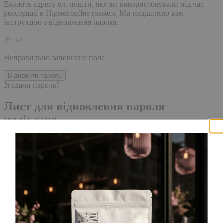
Вкажіть адресу ел. пошти, яку ви використовували під час
реєстрації в Hipster.coffee roasters. Ми надішлемо вам
інструкцію з відновлення пароля.
Неправильно заповнене поле
Відновити пароль
Згадали пароль?
Лист для відновлення пароля
надіслано.
Лист із посиланням для скидання пароля було надіслано на
адресу електронної пошти, прив'язану до вашого облікового
запису, доставка повідомлення може зайняти кілька хвилин.
Будь ласка, зачекайте щонайменше 10 хвилин, перш ніж
ініціювати ще один запит.
Акаунт створено
Для завершення реєстрації, перейдіть за посиланням у листі,