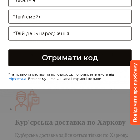
Enter your email address
Birthday
Самовивіз
Самовивіз дає Вам можливість оформити
Отримати код
замовлення на сайті, а забрати його в нашій
кав'ярні. Деталі:
Повідомити про проблему
Доставка замовлення в кав'ярню здійснюється
*Натискаючи кнопку, ти погоджуєшся отримувати листи від
протягом однієї доби після обробки замовлення;
Hipsters.ua
. Без спаму — тільки кава і корисні новини.
Чекаємо Вас у гості в кав'ярні
CupCupcoffeclub
за
адресою: м. Харків, вул. Чернишевська, 1.
Кур'єрська доставка по Харкову
Кур'єрська доставка здійснюється тільки по Харкову.