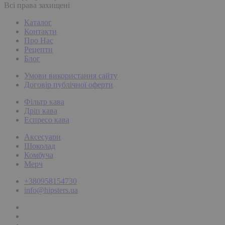
Всі права захищені
Каталог
Контакти
Про Нас
Рецепти
Блог
Умови використання сайту
Договір публічної оферти
Фільтр кава
Дріп кава
Еспресо кава
Аксесуари
Шоколад
Комбуча
Мерч
+380958154730
info@hipsters.ua