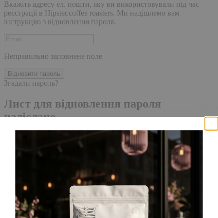
Вкажіть адресу ел. пошти, яку ви використовували під час
реєстрації в Hipster.coffee roasters. Ми надішлемо вам
інструкцію з відновлення пароля.
Неправильно заповнене поле
Відновити пароль
Згадали пароль?
Лист для відновлення пароля
надіслано.
Лист із посиланням для скидання пароля було надіслано на
адресу електронної пошти, прив'язану до вашого облікового
запису, доставка повідомлення може зайняти кілька хвилин.
Будь ласка, зачекайте щонайменше 10 хвилин, перш ніж
ініціювати ще один запит.
Акаунт створено
Для завершення реєстрації, перейдіть за посиланням у листі,