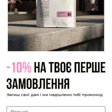
який було надіслано Вам на пошту!
Закрити
Акаунт створено
Ви зареєструвалися на сайті
Hipster.coffee
roasters і вже
можете користуватися особистим кабінетом, щоб отримувати
знижки та відстежувати історію замовлень!
закрити
мій профіль
Оптовий прайс
[cf7form cf7key="wholesale-popup"]
Обсмажування кави
Залиш свої дані і ми надішлемо тобі промокод
[cf7form cf7key="roasting-popup"]
Умови доставки та оплати
І'мя