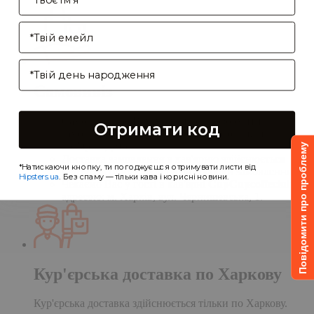
Enter your email address
Birthday
Самовивіз
Самовивіз дає Вам можливість оформити
Отримати код
замовлення на сайті, а забрати його в нашій
кав'ярні. Деталі:
Повідомити про проблему
Доставка замовлення в кав'ярню здійснюється
*Натискаючи кнопку, ти погоджуєшся отримувати листи від
протягом однієї доби після обробки замовлення;
Hipsters.ua
. Без спаму — тільки кава і корисні новини.
Чекаємо Вас у гості в кав'ярні
CupCupcoffeclub
за
адресою: м. Харків, вул. Чернишевська, 1.
Кур'єрська доставка по Харкову
Кур'єрська доставка здійснюється тільки по Харкову.