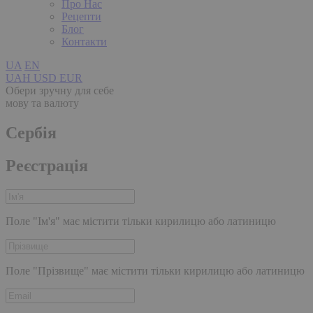
Про Нас
Рецепти
Блог
Контакти
UA
EN
UAH
USD
EUR
Обери зручну для себе
мову та валюту
Сербія
Реєстрація
Поле "Ім'я" має містити тільки кирилицю або латиницю
Поле "Прізвище" має містити тільки кирилицю або латиницю