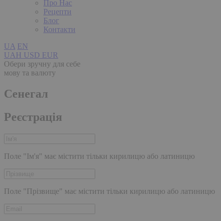
Про Нас
Рецепти
Блог
Контакти
UA
EN
UAH
USD
EUR
Обери зручну для себе
мову та валюту
Сенегал
Реєстрація
Поле "Ім'я" має містити тільки кирилицю або латиницю
Поле "Прізвище" має містити тільки кирилицю або латиницю