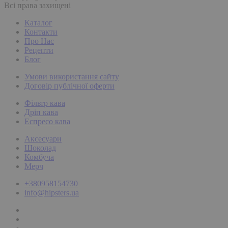
Всі права захищені
Каталог
Контакти
Про Нас
Рецепти
Блог
Умови використання сайту
Договір публічної оферти
Фільтр кава
Дріп кава
Еспресо кава
Аксесуари
Шоколад
Комбуча
Мерч
+380958154730
info@hipsters.ua