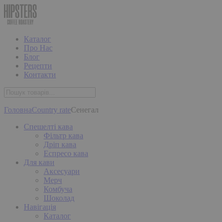
Каталог
Про Нас
Блог
Рецепти
Контакти
Головна
Country rate
Сенегал
Спешелті кава
Фільтр кава
Дріп кава
Еспресо кава
Для кави
Аксесуари
Мерч
Комбуча
Шоколад
Навігація
Каталог