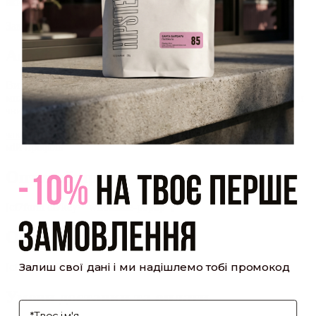
який було надіслано Вам на пошту!
Закрити
Акаунт створено
Ви зареєструвалися на сайті
Hipster.coffee
roasters і вже
можете користуватися особистим кабінетом, щоб отримувати
знижки та відстежувати історію замовлень!
закрити
мій профіль
Оптовий прайс
[cf7form cf7key="wholesale-popup"]
Обсмажування кави
Залиш свої дані і ми надішлемо тобі промокод
[cf7form cf7key="roasting-popup"]
Умови доставки та оплати
І'мя