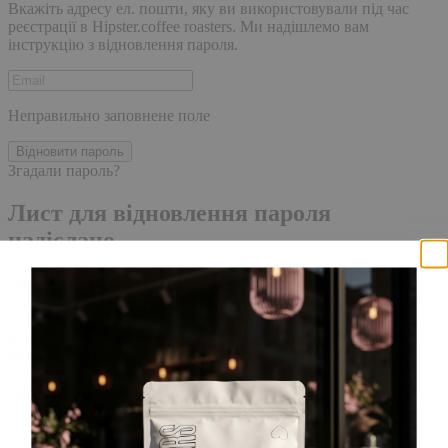
Вкажіть адресу ел. пошти, яку ви використовували під час
реєстрації в Hipster.coffee roasters. Ми надішлемо вам
інструкцію з відновлення пароля.
Неправильно заповнене поле
Відновити пароль
Згадали пароль?
Лист для відновлення пароля
надіслано.
Лист із посиланням для скидання пароля було надіслано на
адресу електронної пошти, прив'язану до вашого облікового
запису, доставка повідомлення може зайняти кілька хвилин.
Будь ласка, зачекайте щонайменше 10 хвилин, перш ніж
ініціювати ще один запит.
Акаунт створено
Для завершення реєстрації, перейдіть за посиланням у листі,