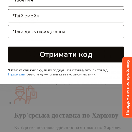
Enter your email address
Birthday
Самовивіз
Самовивіз дає Вам можливість оформити
Отримати код
замовлення на сайті, а забрати його в нашій
кав'ярні. Деталі:
Повідомити про проблему
Доставка замовлення в кав'ярню здійснюється
*Натискаючи кнопку, ти погоджуєшся отримувати листи від
протягом однієї доби після обробки замовлення;
Hipsters.ua
. Без спаму — тільки кава і корисні новини.
Чекаємо Вас у гості в кав'ярні
CupCupcoffeclub
за
адресою: м. Харків, вул. Чернишевська, 1.
Кур'єрська доставка по Харкову
Кур'єрська доставка здійснюється тільки по Харкову.