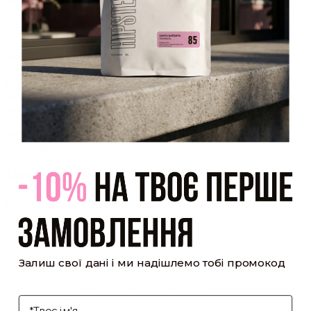
який було надіслано Вам на пошту!
Закрити
Акаунт створено
Ви зареєструвалися на сайті
Hipster.coffee
roasters і вже
можете користуватися особистим кабінетом, щоб отримувати
знижки та відстежувати історію замовлень!
закрити
мій профіль
Оптовий прайс
[cf7form cf7key="wholesale-popup"]
Обсмажування кави
Залиш свої дані і ми надішлемо тобі промокод
[cf7form cf7key="roasting-popup"]
Умови доставки та оплати
І'мя