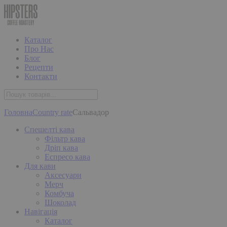
Каталог
Про Нас
Блог
Рецепти
Контакти
Головна
Country rate
Сальвадор
Спешелті кава
Фільтр кава
Дріп кава
Еспресо кава
Для кави
Аксесуари
Мерч
Комбуча
Шоколад
Навігація
Каталог