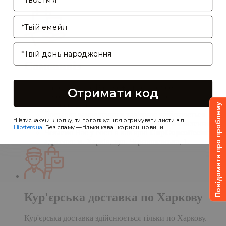
Enter your email address
Birthday
Самовивіз
Самовивіз дає Вам можливість оформити
Отримати код
замовлення на сайті, а забрати його в нашій
кав'ярні. Деталі:
Повідомити про проблему
Доставка замовлення в кав'ярню здійснюється
*Натискаючи кнопку, ти погоджуєшся отримувати листи від
протягом однієї доби після обробки замовлення;
Hipsters.ua
. Без спаму — тільки кава і корисні новини.
Чекаємо Вас у гості в кав'ярні
CupCupcoffeclub
за
адресою: м. Харків, вул. Чернишевська, 1.
Кур'єрська доставка по Харкову
Кур'єрська доставка здійснюється тільки по Харкову.