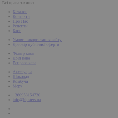
Всі права захищені
Каталог
Контакти
Про Нас
Рецепти
Блог
Умови використання сайту
Договір публічної оферти
Фільтр кава
Дріп кава
Еспресо кава
Аксесуари
Шоколад
Комбуча
Мерч
+380958154730
info@hipsters.ua