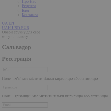
Про Нас
Рецепти
Блог
Контакти
UA
EN
UAH
USD
EUR
Обери зручну для себе
мову та валюту
Сальвадор
Реєстрація
Поле "Ім'я" має містити тільки кирилицю або латиницю
Поле "Прізвище" має містити тільки кирилицю або латиницю