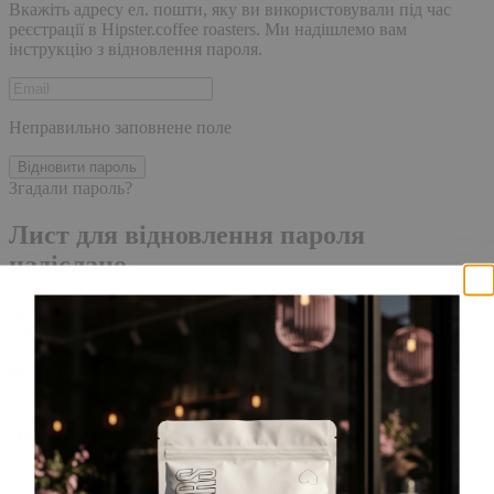
Вкажіть адресу ел. пошти, яку ви використовували під час
реєстрації в Hipster.coffee roasters. Ми надішлемо вам
інструкцію з відновлення пароля.
Неправильно заповнене поле
Відновити пароль
Згадали пароль?
Лист для відновлення пароля
надіслано.
Лист із посиланням для скидання пароля було надіслано на
адресу електронної пошти, прив'язану до вашого облікового
запису, доставка повідомлення може зайняти кілька хвилин.
Будь ласка, зачекайте щонайменше 10 хвилин, перш ніж
ініціювати ще один запит.
Акаунт створено
Для завершення реєстрації, перейдіть за посиланням у листі,