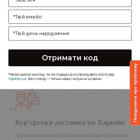
Enter your email address
Birthday
Самовивіз
Самовивіз дає Вам можливість оформити
Отримати код
замовлення на сайті, а забрати його в нашій
кав'ярні. Деталі:
Повідомити про проблему
Доставка замовлення в кав'ярню здійснюється
*Натискаючи кнопку, ти погоджуєшся отримувати листи від
протягом однієї доби після обробки замовлення;
Hipsters.ua
. Без спаму — тільки кава і корисні новини.
Чекаємо Вас у гості в кав'ярні
CupCupcoffeclub
за
адресою: м. Харків, вул. Чернишевська, 1.
Кур'єрська доставка по Харкову
Кур'єрська доставка здійснюється тільки по Харкову.