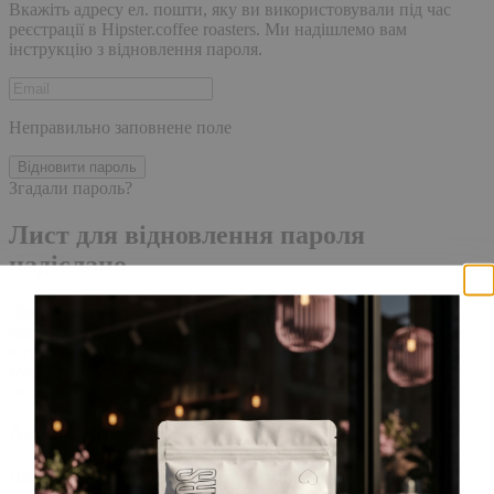
Вкажіть адресу ел. пошти, яку ви використовували під час
реєстрації в Hipster.coffee roasters. Ми надішлемо вам
інструкцію з відновлення пароля.
Неправильно заповнене поле
Відновити пароль
Згадали пароль?
Лист для відновлення пароля
надіслано.
Лист із посиланням для скидання пароля було надіслано на
адресу електронної пошти, прив'язану до вашого облікового
запису, доставка повідомлення може зайняти кілька хвилин.
Будь ласка, зачекайте щонайменше 10 хвилин, перш ніж
ініціювати ще один запит.
Акаунт створено
Для завершення реєстрації, перейдіть за посиланням у листі,