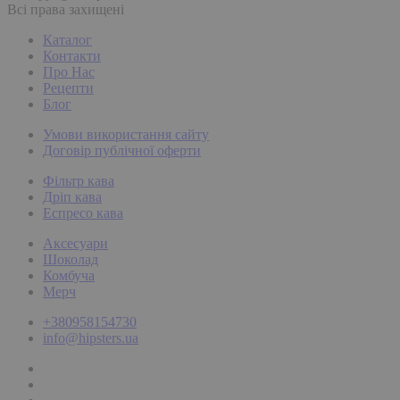
Всі права захищені
Каталог
Контакти
Про Нас
Рецепти
Блог
Умови використання сайту
Договір публічної оферти
Фільтр кава
Дріп кава
Еспресо кава
Аксесуари
Шоколад
Комбуча
Мерч
+380958154730
info@hipsters.ua