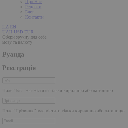
Про Нас
Рецепти
Блог
Контакти
UA
EN
UAH
USD
EUR
Обери зручну для себе
мову та валюту
Руанда
Реєстрація
Поле "Ім'я" має містити тільки кирилицю або латиницю
Поле "Прізвище" має містити тільки кирилицю або латиницю