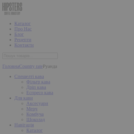
Каталог
Про Нас
Блог
Рецепти
Контакти
Головна
Country rate
Руанда
Спешелті кава
Фільтр кава
Дріп кава
Еспресо кава
Для кави
Аксесуари
Мерч
Комбуча
Шоколад
Навігація
Каталог