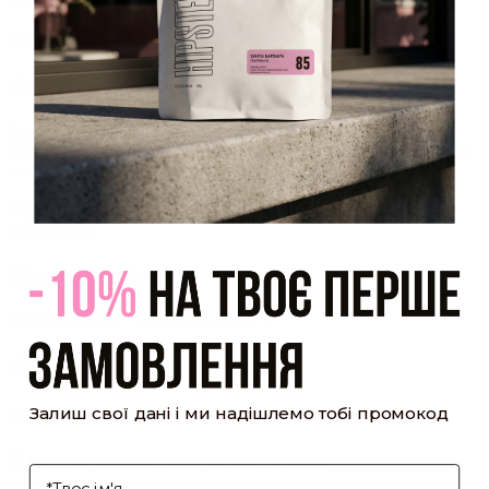
який було надіслано Вам на пошту!
Закрити
Акаунт створено
Ви зареєструвалися на сайті
Hipster.coffee
roasters і вже
можете користуватися особистим кабінетом, щоб отримувати
знижки та відстежувати історію замовлень!
закрити
мій профіль
Оптовий прайс
[cf7form cf7key="wholesale-popup"]
Обсмажування кави
Залиш свої дані і ми надішлемо тобі промокод
[cf7form cf7key="roasting-popup"]
Умови доставки та оплати
І'мя