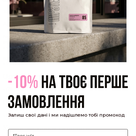
який було надіслано Вам на пошту!
Закрити
Акаунт створено
Ви зареєструвалися на сайті
Hipster.coffee
roasters і вже
можете користуватися особистим кабінетом, щоб отримувати
знижки та відстежувати історію замовлень!
закрити
мій профіль
Оптовий прайс
[cf7form cf7key="wholesale-popup"]
Обсмажування кави
Залиш свої дані і ми надішлемо тобі промокод
[cf7form cf7key="roasting-popup"]
Умови доставки та оплати
І'мя