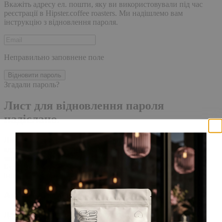
Вкажіть адресу ел. пошти, яку ви використовували під час
реєстрації в Hipster.coffee roasters. Ми надішлемо вам
інструкцію з відновлення пароля.
Неправильно заповнене поле
Відновити пароль
Згадали пароль?
Лист для відновлення пароля
надіслано.
Лист із посиланням для скидання пароля було надіслано на
адресу електронної пошти, прив'язану до вашого облікового
запису, доставка повідомлення може зайняти кілька хвилин.
Будь ласка, зачекайте щонайменше 10 хвилин, перш ніж
ініціювати ще один запит.
Акаунт створено
Для завершення реєстрації, перейдіть за посиланням у листі,