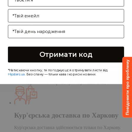
Enter your email address
Birthday
Самовивіз
Самовивіз дає Вам можливість оформити
Отримати код
замовлення на сайті, а забрати його в нашій
кав'ярні. Деталі:
Повідомити про проблему
Доставка замовлення в кав'ярню здійснюється
*Натискаючи кнопку, ти погоджуєшся отримувати листи від
протягом однієї доби після обробки замовлення;
Hipsters.ua
. Без спаму — тільки кава і корисні новини.
Чекаємо Вас у гості в кав'ярні
CupCupcoffeclub
за
адресою: м. Харків, вул. Чернишевська, 1.
Кур'єрська доставка по Харкову
Кур'єрська доставка здійснюється тільки по Харкову.