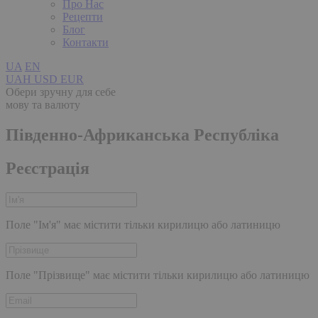
Про Нас
Рецепти
Блог
Контакти
UA
EN
UAH
USD
EUR
Обери зручну для себе
мову та валюту
Південно-Африканська Республіка
Реєстрація
Поле "Ім'я" має містити тільки кирилицю або латиницю
Поле "Прізвище" має містити тільки кирилицю або латиницю