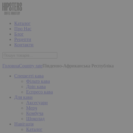
Каталог
Про Нас
Блог
Рецепти
Контакти
Головна
Country rate
Південно-Африканська Республіка
Спешелті кава
Фільтр кава
Дріп кава
Еспресо кава
Для кави
Аксесуари
Мерч
Комбуча
Шоколад
Навігація
Каталог