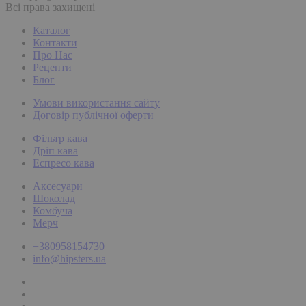
Всі права захищені
Каталог
Контакти
Про Нас
Рецепти
Блог
Умови використання сайту
Договір публічної оферти
Фільтр кава
Дріп кава
Еспресо кава
Аксесуари
Шоколад
Комбуча
Мерч
+380958154730
info@hipsters.ua