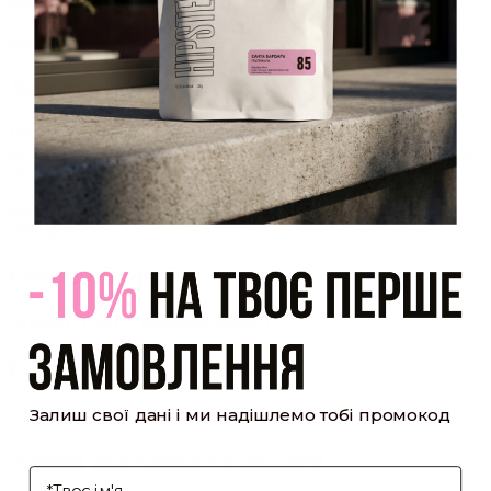
який було надіслано Вам на пошту!
Закрити
Акаунт створено
Ви зареєструвалися на сайті
Hipster.coffee
roasters і вже
можете користуватися особистим кабінетом, щоб отримувати
знижки та відстежувати історію замовлень!
закрити
мій профіль
Оптовий прайс
[cf7form cf7key="wholesale-popup"]
Обсмажування кави
Залиш свої дані і ми надішлемо тобі промокод
[cf7form cf7key="roasting-popup"]
Умови доставки та оплати
І'мя