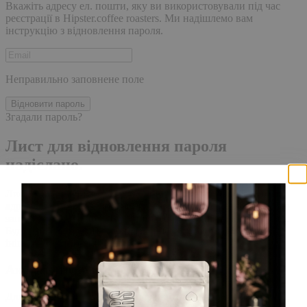
Вкажіть адресу ел. пошти, яку ви використовували під час
реєстрації в Hipster.coffee roasters. Ми надішлемо вам
інструкцію з відновлення пароля.
Неправильно заповнене поле
Відновити пароль
Згадали пароль?
Лист для відновлення пароля
надіслано.
Лист із посиланням для скидання пароля було надіслано на
адресу електронної пошти, прив'язану до вашого облікового
запису, доставка повідомлення може зайняти кілька хвилин.
Будь ласка, зачекайте щонайменше 10 хвилин, перш ніж
ініціювати ще один запит.
Акаунт створено
Для завершення реєстрації, перейдіть за посиланням у листі,