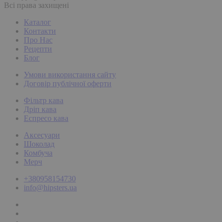
Всі права захищені
Каталог
Контакти
Про Нас
Рецепти
Блог
Умови використання сайту
Договір публічної оферти
Фільтр кава
Дріп кава
Еспресо кава
Аксесуари
Шоколад
Комбуча
Мерч
+380958154730
info@hipsters.ua