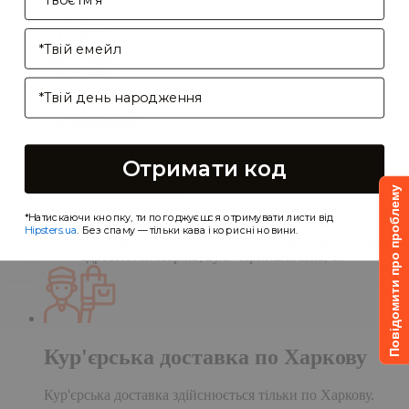
Enter your email address
Birthday
Самовивіз
Самовивіз дає Вам можливість оформити
Отримати код
замовлення на сайті, а забрати його в нашій
кав'ярні. Деталі:
Повідомити про проблему
Доставка замовлення в кав'ярню здійснюється
*Натискаючи кнопку, ти погоджуєшся отримувати листи від
протягом однієї доби після обробки замовлення;
Hipsters.ua
. Без спаму — тільки кава і корисні новини.
Чекаємо Вас у гості в кав'ярні
CupCupcoffeclub
за
адресою: м. Харків, вул. Чернишевська, 1.
Кур'єрська доставка по Харкову
Кур'єрська доставка здійснюється тільки по Харкову.