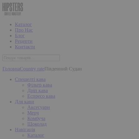
Каталог
Про Нас
Блог
Рецепти
Контакти
Головна
Country rate
Південний Судан
Спешелті кава
Фільтр кава
Дріп кава
Еспресо кава
Для кави
Аксесуари
Мерч
Комбуча
Шоколад
Навігація
Каталог