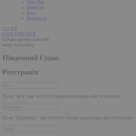
Про Нас
Рецепти
Блог
Контакти
UA
EN
UAH
USD
EUR
Обери зручну для себе
мову та валюту
Південний Судан
Реєстрація
Поле "Ім'я" має містити тільки кирилицю або латиницю
Поле "Прізвище" має містити тільки кирилицю або латиницю