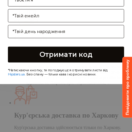
Enter your email address
Birthday
Самовивіз
Самовивіз дає Вам можливість оформити
Отримати код
замовлення на сайті, а забрати його в нашій
кав'ярні. Деталі:
Повідомити про проблему
Доставка замовлення в кав'ярню здійснюється
*Натискаючи кнопку, ти погоджуєшся отримувати листи від
протягом однієї доби після обробки замовлення;
Hipsters.ua
. Без спаму — тільки кава і корисні новини.
Чекаємо Вас у гості в кав'ярні
CupCupcoffeclub
за
адресою: м. Харків, вул. Чернишевська, 1.
Кур'єрська доставка по Харкову
Кур'єрська доставка здійснюється тільки по Харкову.