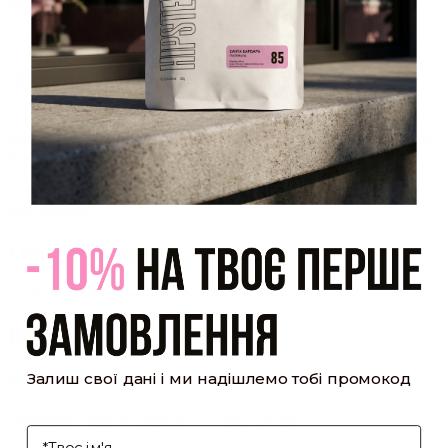
який було надіслано Вам на пошту!
Закрити
Акаунт створено
Ви зареєструвалися на сайті
Hipster.coffee
roasters і вже
можете користуватися особистим кабінетом, щоб отримувати
знижки та відстежувати історію замовлень!
закрити
мій профіль
Оптовий прайс
[cf7form cf7key="wholesale-popup"]
Обсмажування кави
Залиш свої дані і ми надішлемо тобі промокод
[cf7form cf7key="roasting-popup"]
Умови доставки та оплати
І'мя