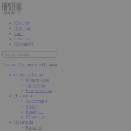
Каталог
Про Нас
Блог
Рецепти
Контакти
Головна
Country rate
Панама
Спешелті кава
Фільтр кава
Дріп кава
Еспресо кава
Для кави
Аксесуари
Мерч
Комбуча
Шоколад
Навігація
Каталог