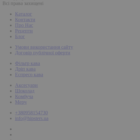
Всі права захищені
Каталог
Контакти
Про Нас
Рецепти
Блог
Умови використання сайту
Договір публічної оферти
Фільтр кава
Дріп кава
Еспресо кава
Аксесуари
Шоколад
Комбуча
Мерч
+380958154730
info@hipsters.ua