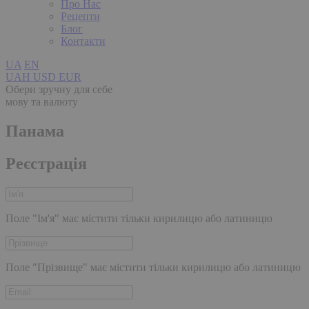
Про Нас
Рецепти
Блог
Контакти
UA
EN
UAH
USD
EUR
Обери зручну для себе
мову та валюту
Панама
Реєстрація
Поле "Ім'я" має містити тільки кирилицю або латиницю
Поле "Прізвище" має містити тільки кирилицю або латиницю