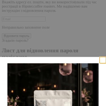
Вкажіть адресу ел. пошти, яку ви використовували під час
реєстрації в Hipster.coffee roasters. Ми надішлемо вам
інструкцію з відновлення пароля.
Неправильно заповнене поле
Відновити пароль
Згадали пароль?
Лист для відновлення пароля
надіслано.
Лист із посиланням для скидання пароля було надіслано на
адресу електронної пошти, прив'язану до вашого облікового
запису, доставка повідомлення може зайняти кілька хвилин.
Будь ласка, зачекайте щонайменше 10 хвилин, перш ніж
ініціювати ще один запит.
Акаунт створено
Для завершення реєстрації, перейдіть за посиланням у листі,