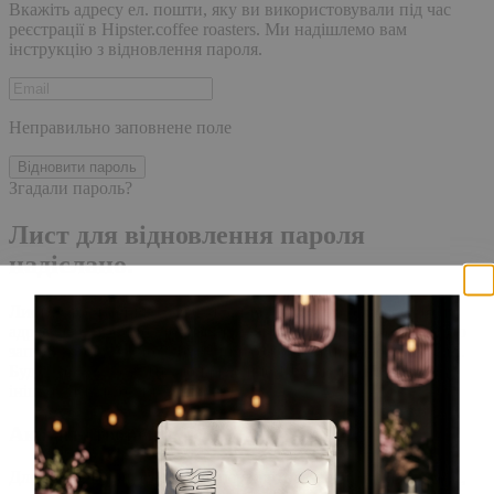
Вкажіть адресу ел. пошти, яку ви використовували під час
реєстрації в Hipster.coffee roasters. Ми надішлемо вам
інструкцію з відновлення пароля.
Неправильно заповнене поле
Відновити пароль
Згадали пароль?
Лист для відновлення пароля
надіслано.
Лист із посиланням для скидання пароля було надіслано на
адресу електронної пошти, прив'язану до вашого облікового
запису, доставка повідомлення може зайняти кілька хвилин.
Будь ласка, зачекайте щонайменше 10 хвилин, перш ніж
ініціювати ще один запит.
Акаунт створено
Для завершення реєстрації, перейдіть за посиланням у листі,