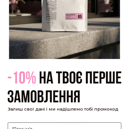
який було надіслано Вам на пошту!
Закрити
Акаунт створено
Ви зареєструвалися на сайті
Hipster.coffee
roasters і вже
можете користуватися особистим кабінетом, щоб отримувати
знижки та відстежувати історію замовлень!
закрити
мій профіль
Оптовий прайс
[cf7form cf7key="wholesale-popup"]
Обсмажування кави
Залиш свої дані і ми надішлемо тобі промокод
[cf7form cf7key="roasting-popup"]
Умови доставки та оплати
І'мя