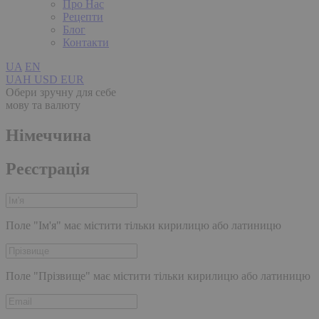
Про Нас
Рецепти
Блог
Контакти
UA
EN
UAH
USD
EUR
Обери зручну для себе
мову та валюту
Німеччина
Реєстрація
Поле "Ім'я" має містити тільки кирилицю або латиницю
Поле "Прізвище" має містити тільки кирилицю або латиницю