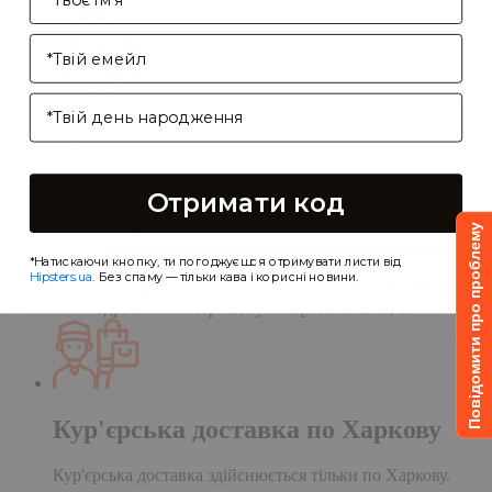
Enter your email address
Birthday
Самовивіз
Самовивіз дає Вам можливість оформити
Отримати код
замовлення на сайті, а забрати його в нашій
кав'ярні. Деталі:
Повідомити про проблему
Доставка замовлення в кав'ярню здійснюється
*Натискаючи кнопку, ти погоджуєшся отримувати листи від
протягом однієї доби після обробки замовлення;
Hipsters.ua
. Без спаму — тільки кава і корисні новини.
Чекаємо Вас у гості в кав'ярні
CupCupcoffeclub
за
адресою: м. Харків, вул. Чернишевська, 1.
Кур'єрська доставка по Харкову
Кур'єрська доставка здійснюється тільки по Харкову.