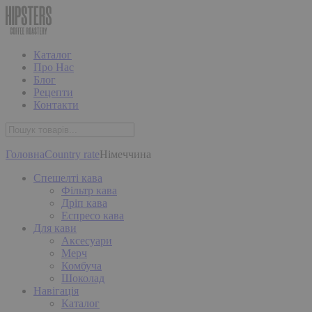
Каталог
Про Нас
Блог
Рецепти
Контакти
Головна
Country rate
Німеччина
Спешелті кава
Фільтр кава
Дріп кава
Еспресо кава
Для кави
Аксесуари
Мерч
Комбуча
Шоколад
Навігація
Каталог