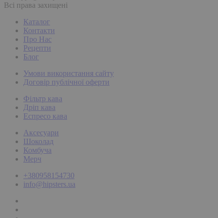
Всі права захищені
Каталог
Контакти
Про Нас
Рецепти
Блог
Умови використання сайту
Договір публічної оферти
Фільтр кава
Дріп кава
Еспресо кава
Аксесуари
Шоколад
Комбуча
Мерч
+380958154730
info@hipsters.ua