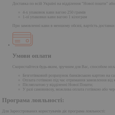
Доставка по всій Україні на відділення "Нової пошти" або
4-х упаковок кави вагою 250 грамів
1-ої упаковки кави вагою 1 кілограм
При замовленні кави в меншому обсязі, вартість доставки
Умови оплати
Скористайтеся будь-яким, зручним для Вас, способом опл
Безготівковий розрахунок банківською картою на сай
Оплата готівкою під час отримання замовлення від к
Післяплатою у відділенні Нової Пошти;
У разі самовивозу, можлива оплата готівкою або чер
Програма лояльності:
Для Зареєстрованих користувачів діє програма лояльності: