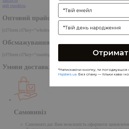
закрити
Enter your email address
мій профіль
Оптовий прайс
Birthday
[cf7form cf7key="wholesale-popup"]
Обсмажування кави
Отримат
[cf7form cf7key="roasting-popup"]
Умови доставки та оплати
*Натискаючи кнопку, ти погоджуєшся 
Hipsters.ua
. Без спаму — тільки кава і 
Самовивіз
Самовивіз дає Вам можливість оформити замовлення н