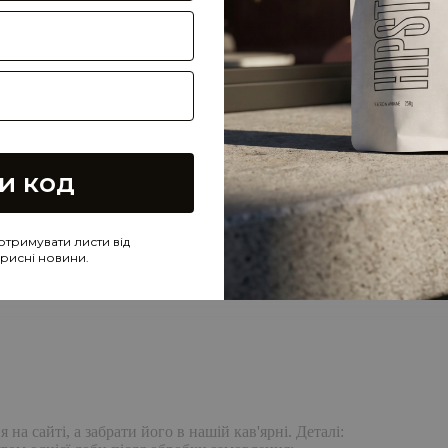
и код
отримувати листи від
корисні новини.
а сайті, а забрати його в нашій кав'ярні. Деталі: