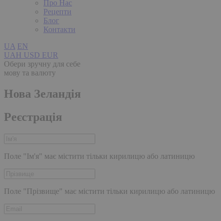
Про Нас
Рецепти
Блог
Контакти
UA
EN
UAH
USD
EUR
Обери зручну для себе
мову та валюту
Нова Зеландія
Реєстрація
Поле "Ім'я" має містити тільки кирилицю або латиницю
Поле "Прізвище" має містити тільки кирилицю або латиницю