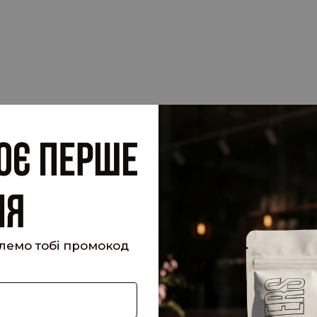
.
су електронної пошти, прив'язану до вашого облікового запису, 
 запит.
кий було надіслано Вам на пошту!
шлемо тобі промокод
е користуватися особистим кабінетом, щоб отримувати знижки та 