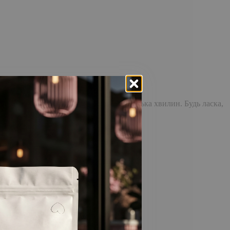
доставка повідомлення може зайняти кілька хвилин. Будь ласка,
відстежувати історію замовлень!