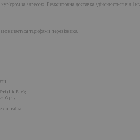
 кур'єром за адресою. Безкоштовна доставка здійснюється від 1кг
 визначається тарифами перевізника.
ати:
ті (LiqPay);
ур'єра;
ез термінал.