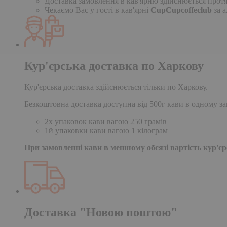
Доставка замовлення в кав'ярню здійснюється протя
Чекаємо Вас у гості в кав'ярні
CupCupcoffeclub
за а
Кур'єрська доставка по Харкову
Кур'єрська доставка здійснюється тільки по Харкову.
Безкоштовна доставка доступна від 500г кави в одному за
2х упаковок кави вагою 250 грамів
1й упаковки кави вагою 1 кілограм
При замовленні кави в меншому обсязі вартість кур'єрс
Доставка "Новою поштою"