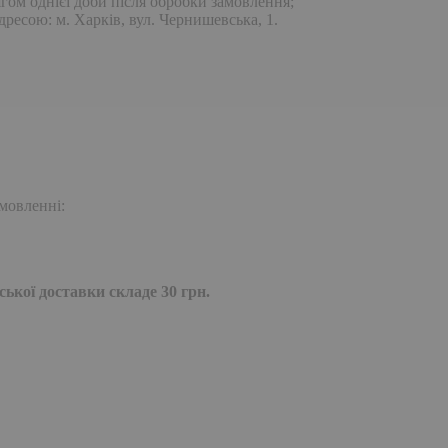
гом однієї доби після обробки замовлення;
дресою: м. Харків, вул. Чернишевська, 1.
мовленні:
ької доставки складе 30 грн.