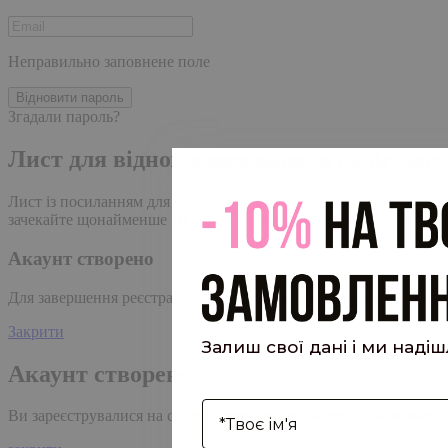
Неправильно заповнене поле
Відновити пароль
Згадали пароль?
Лист для відновлення пароля надіслано
Лист із посиланням для скидання пароля було надіслано на адре
зачекайте щонайменше 10 хвилин, перш ніж ініціювати ще один
Акаунт створено
Для завершення реєстрації, перейдіть за посиланням у листі, я
Закрити
Залиш свої дані і ми наді
Акаунт створено
І'мя
Ви зареєструвалися на сайті
Hipster.coffee
roasters і вже может