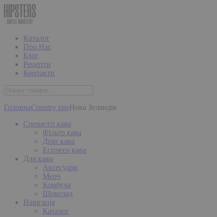
Каталог
Про Нас
Блог
Рецепти
Контакти
Головна
Country rate
Нова Зеландія
Спешелті кава
Фільтр кава
Дріп кава
Еспресо кава
Для кави
Аксесуари
Мерч
Комбуча
Шоколад
Навігація
Каталог