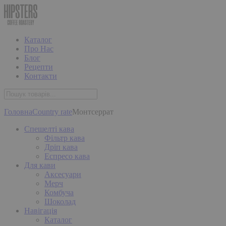
Каталог
Про Нас
Блог
Рецепти
Контакти
Головна
Country rate
Монтсеррат
Спешелті кава
Фільтр кава
Дріп кава
Еспресо кава
Для кави
Аксесуари
Мерч
Комбуча
Шоколад
Навігація
Каталог