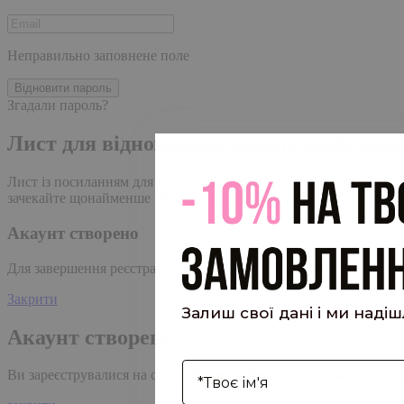
Неправильно заповнене поле
Відновити пароль
Згадали пароль?
Лист для відновлення пароля надіслано
Лист із посиланням для скидання пароля було надіслано на адре
зачекайте щонайменше 10 хвилин, перш ніж ініціювати ще один
Акаунт створено
Для завершення реєстрації, перейдіть за посиланням у листі, я
Закрити
Залиш свої дані і ми наді
Акаунт створено
І'мя
Ви зареєструвалися на сайті
Hipster.coffee
roasters і вже может