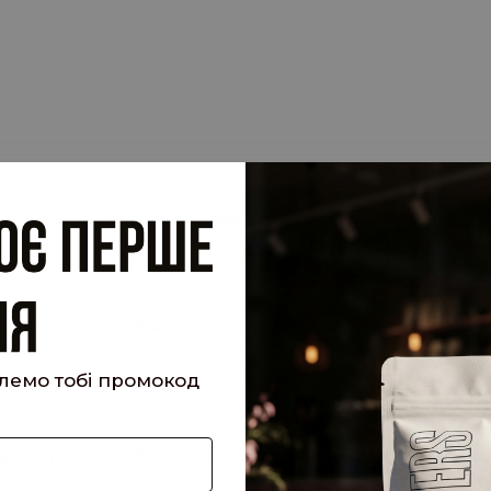
.
су електронної пошти, прив'язану до вашого облікового запису, 
 запит.
кий було надіслано Вам на пошту!
шлемо тобі промокод
е користуватися особистим кабінетом, щоб отримувати знижки та 