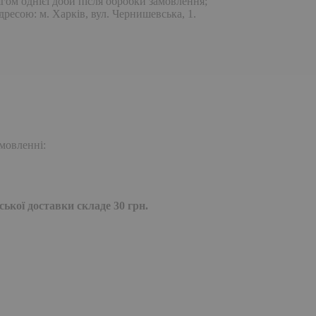
гом однієї доби після обробки замовлення;
дресою: м. Харків, вул. Чернишевська, 1.
мовленні:
ької доставки складе 30 грн.