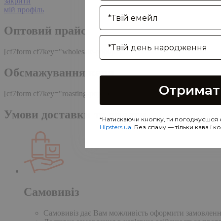
закрити
Enter your email address
мій профіль
Оптовий прайс
Birthday
[cf7form cf7key="wholesale-popup"]
Обсмажування кави
Отримат
[cf7form cf7key="roasting-popup"]
Умови доставки та оплати
*Натискаючи кнопку, ти погоджуєшся 
Hipsters.ua
. Без спаму — тільки кава і 
Самовивіз
Самовивіз дає Вам можливість оформити замовлення н