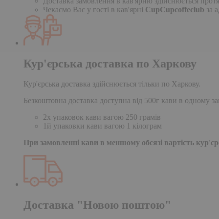
Доставка замовлення в кав'ярню здійснюється протя
Чекаємо Вас у гості в кав'ярні
CupCupcoffeclub
за а
Кур'єрська доставка по Харкову
Кур'єрська доставка здійснюється тільки по Харкову.
Безкоштовна доставка доступна від 500г кави в одному за
2х упаковок кави вагою 250 грамів
1й упаковки кави вагою 1 кілограм
При замовленні кави в меншому обсязі вартість кур'єрс
Доставка "Новою поштою"