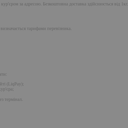
 кур'єром за адресою. Безкоштовна доставка здійснюється від 1кг
 визначається тарифами перевізника.
ати:
ті (LiqPay);
ур'єра;
ез термінал.