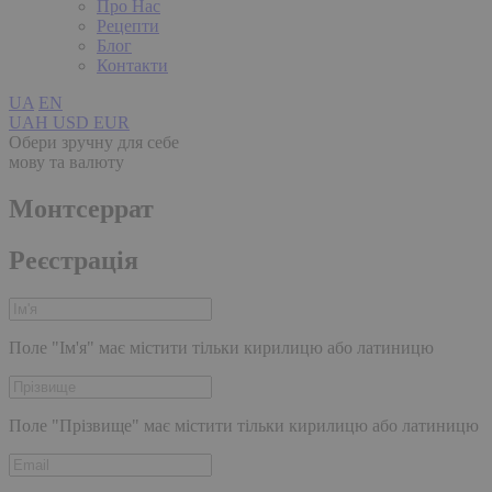
Про Нас
Рецепти
Блог
Контакти
UA
EN
UAH
USD
EUR
Обери зручну для себе
мову та валюту
Монтсеррат
Реєстрація
Поле "Ім'я" має містити тільки кирилицю або латиницю
Поле "Прізвище" має містити тільки кирилицю або латиницю