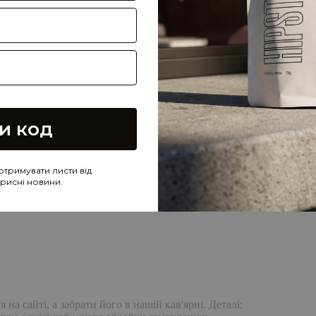
и код
отримувати листи від
корисні новини.
а сайті, а забрати його в нашій кав'ярні. Деталі: