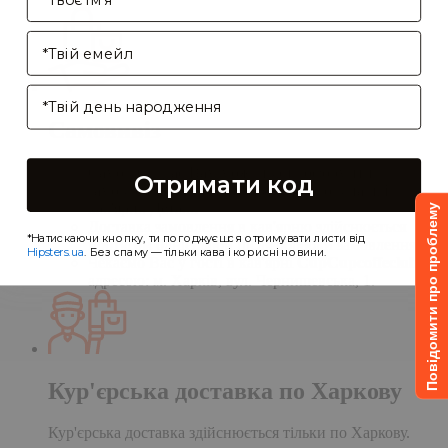
Enter your email address
Birthday
Самовивіз
Самовивіз дає Вам можливість оформити
Отримати код
замовлення на сайті, а забрати його в нашій
кав'ярні. Деталі:
Повідомити про проблему
Доставка замовлення в кав'ярню здійснюється
*Натискаючи кнопку, ти погоджуєшся отримувати листи від
протягом однієї доби після обробки замовлення;
Hipsters.ua
. Без спаму — тільки кава і корисні новини.
Чекаємо Вас у гості в кав'ярні
CupCupcoffeclub
за
адресою: м. Харків, вул. Чернишевська, 1.
Кур'єрська доставка по Харкову
Кур'єрська доставка здійснюється тільки по Харкову.