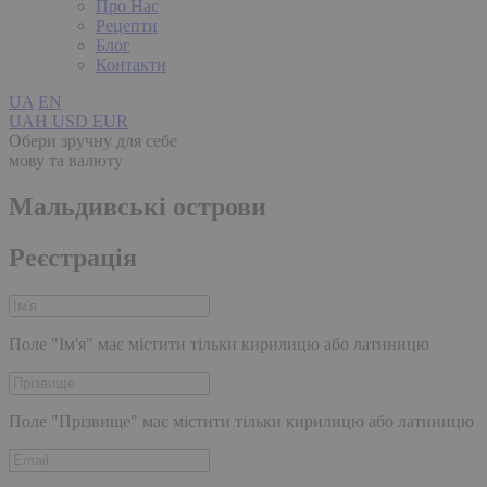
Про Нас
Рецепти
Блог
Контакти
UA
EN
UAH
USD
EUR
Обери зручну для себе
мову та валюту
Мальдивські острови
Реєстрація
Поле "Ім'я" має містити тільки кирилицю або латиницю
Поле "Прізвище" має містити тільки кирилицю або латиницю