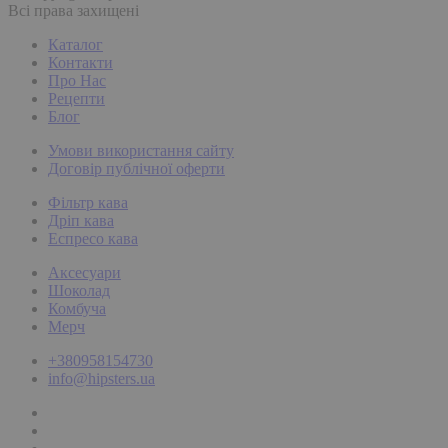
Всі права захищені
Каталог
Контакти
Про Нас
Рецепти
Блог
Умови використання сайту
Договір публічної оферти
Фільтр кава
Дріп кава
Еспресо кава
Аксесуари
Шоколад
Комбуча
Мерч
+380958154730
info@hipsters.ua