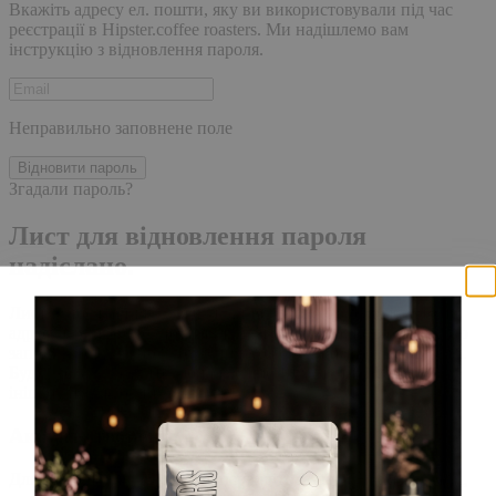
Вкажіть адресу ел. пошти, яку ви використовували під час
реєстрації в Hipster.coffee roasters. Ми надішлемо вам
інструкцію з відновлення пароля.
Неправильно заповнене поле
Відновити пароль
Згадали пароль?
Лист для відновлення пароля
надіслано.
Лист із посиланням для скидання пароля було надіслано на
адресу електронної пошти, прив'язану до вашого облікового
запису, доставка повідомлення може зайняти кілька хвилин.
Будь ласка, зачекайте щонайменше 10 хвилин, перш ніж
ініціювати ще один запит.
Акаунт створено
Для завершення реєстрації, перейдіть за посиланням у листі,