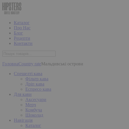
Каталог
Про Нас
Блог
Рецепти
Контакти
Головна
Country rate
Мальдивські острови
Спешелті кава
Фільтр кава
Дріп кава
Еспресо кава
Для кави
Аксесуари
Мерч
Комбуча
Шоколад
Навігація
Каталог