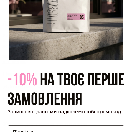
який було надіслано Вам на пошту!
Закрити
Акаунт створено
Ви зареєструвалися на сайті
Hipster.coffee
roasters і вже
можете користуватися особистим кабінетом, щоб отримувати
знижки та відстежувати історію замовлень!
закрити
мій профіль
Оптовий прайс
[cf7form cf7key="wholesale-popup"]
Обсмажування кави
Залиш свої дані і ми надішлемо тобі промокод
[cf7form cf7key="roasting-popup"]
Умови доставки та оплати
І'мя