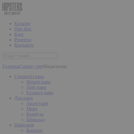
Каталог
Про Нас
Блог
Рецепти
Контакти
Головна
Country rate
Мадагаскар
Спешелті кава
Фільтр кава
Дріп кава
Еспресо кава
Для кави
Аксесуари
Мерч
Комбуча
Шоколад
Навігація
Каталог