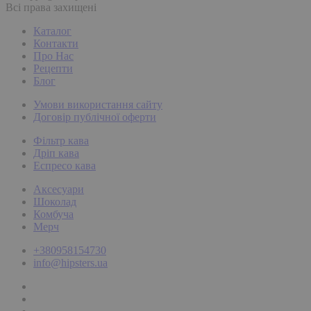
Всі права захищені
Каталог
Контакти
Про Нас
Рецепти
Блог
Умови використання сайту
Договір публічної оферти
Фільтр кава
Дріп кава
Еспресо кава
Аксесуари
Шоколад
Комбуча
Мерч
+380958154730
info@hipsters.ua