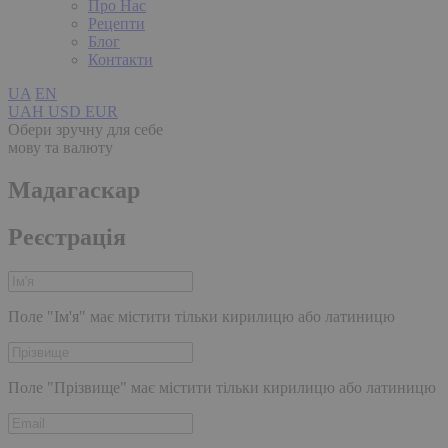
Про Нас
Рецепти
Блог
Контакти
UA
EN
UAH
USD
EUR
Обери зручну для себе
мову та валюту
Мадагаскар
Реєстрація
Поле "Ім'я" має містити тільки кирилицю або латиницю
Поле "Прізвище" має містити тільки кирилицю або латиницю