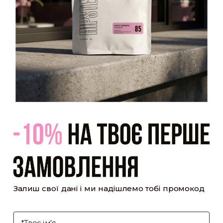
який було надіслано Вам на пошту!
Закрити
Акаунт створено
Ви зареєструвалися на сайті
Hipster.coffee
roasters і вже
можете користуватися особистим кабінетом, щоб отримувати
знижки та відстежувати історію замовлень!
закрити
мій профіль
Оптовий прайс
[cf7form cf7key="wholesale-popup"]
Обсмажування кави
Залиш свої дані і ми надішлемо тобі промокод
[cf7form cf7key="roasting-popup"]
Умови доставки та оплати
І'мя