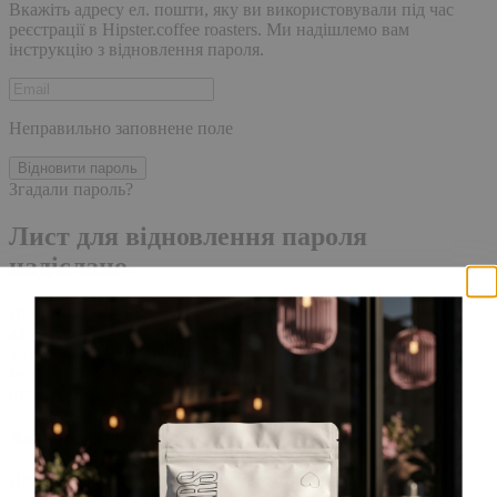
Вкажіть адресу ел. пошти, яку ви використовували під час
реєстрації в Hipster.coffee roasters. Ми надішлемо вам
інструкцію з відновлення пароля.
Неправильно заповнене поле
Відновити пароль
Згадали пароль?
Лист для відновлення пароля
надіслано.
Лист із посиланням для скидання пароля було надіслано на
адресу електронної пошти, прив'язану до вашого облікового
запису, доставка повідомлення може зайняти кілька хвилин.
Будь ласка, зачекайте щонайменше 10 хвилин, перш ніж
ініціювати ще один запит.
Акаунт створено
Для завершення реєстрації, перейдіть за посиланням у листі,