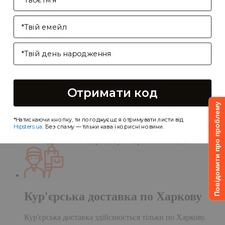
Enter your email address
Birthday
Самовивіз
Самовивіз дає Вам можливість оформити
Отримати код
замовлення на сайті, а забрати його в нашій
кав'ярні. Деталі:
Повідомити про проблему
Доставка замовлення в кав'ярню здійснюється
*Натискаючи кнопку, ти погоджуєшся отримувати листи від
протягом однієї доби після обробки замовлення;
Hipsters.ua
. Без спаму — тільки кава і корисні новини.
Чекаємо Вас у гості в кав'ярні
CupCupcoffeclub
за
адресою: м. Харків, вул. Чернишевська, 1.
Кур'єрська доставка по Харкову
Кур'єрська доставка здійснюється тільки по Харкову.