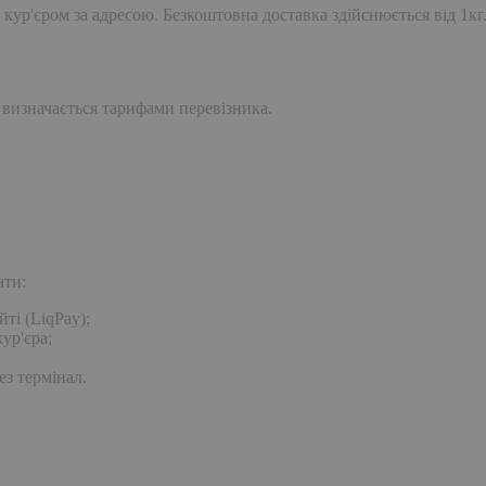
 кур'єром за адресою. Безкоштовна доставка здійснюється від 1кг
 визначається тарифами перевізника.
ати:
ті (LiqPay);
ур'єра;
ез термінал.