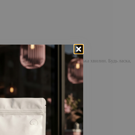
доставка повідомлення може зайняти кілька хвилин. Будь ласка,
відстежувати історію замовлень!