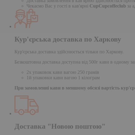
Доставка замовлення в кав'ярню здійснюється протя
Чекаємо Вас у гості в кав'ярні
CupCupcoffeclub
за а
Кур'єрська доставка по Харкову
Кур'єрська доставка здійснюється тільки по Харкову.
Безкоштовна доставка доступна від 500г кави в одному за
2х упаковок кави вагою 250 грамів
1й упаковки кави вагою 1 кілограм
При замовленні кави в меншому обсязі вартість кур'єрс
Доставка "Новою поштою"