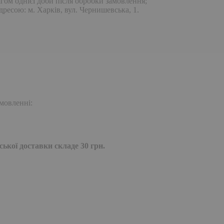
гом однієї доби після обробки замовлення;
дресою: м. Харків, вул. Чернишевська, 1.
мовленні:
ької доставки складе 30 грн.