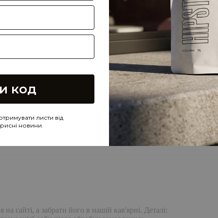
и код
отримувати листи від
корисні новини.
а сайті, а забрати його в нашій кав'ярні. Деталі: