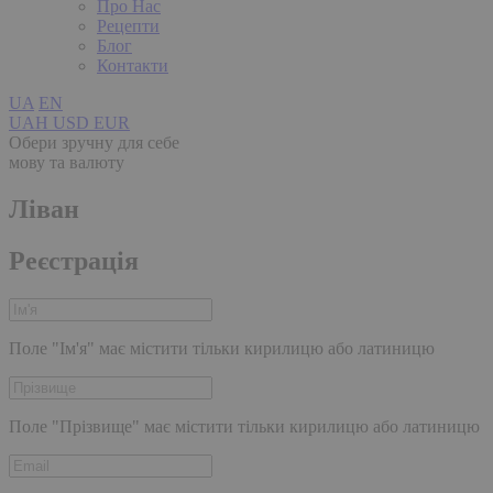
Про Нас
Рецепти
Блог
Контакти
UA
EN
UAH
USD
EUR
Обери зручну для себе
мову та валюту
Ліван
Реєстрація
Поле "Ім'я" має містити тільки кирилицю або латиницю
Поле "Прізвище" має містити тільки кирилицю або латиницю