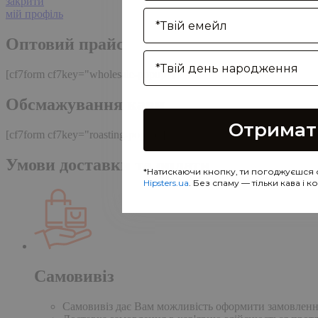
закрити
Enter your email address
мій профіль
Оптовий прайс
Birthday
[cf7form cf7key="wholesale-popup"]
Обсмажування кави
Отримат
[cf7form cf7key="roasting-popup"]
Умови доставки та оплати
*Натискаючи кнопку, ти погоджуєшся 
Hipsters.ua
. Без спаму — тільки кава і 
Самовивіз
Самовивіз дає Вам можливість оформити замовлення н