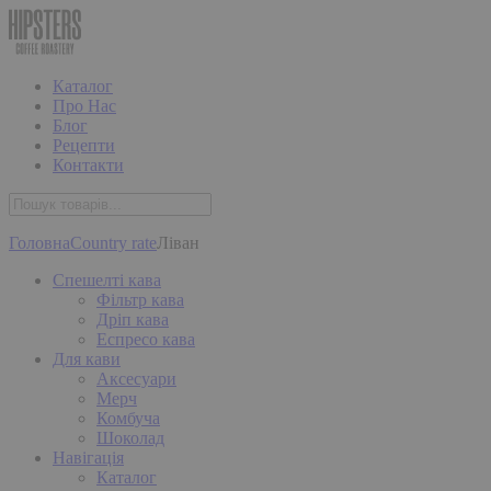
Каталог
Про Нас
Блог
Рецепти
Контакти
Головна
Country rate
Ліван
Спешелті кава
Фільтр кава
Дріп кава
Еспресо кава
Для кави
Аксесуари
Мерч
Комбуча
Шоколад
Навігація
Каталог