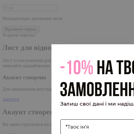
Неправильно заповнене поле
Відновити пароль
Згадали пароль?
Лист для відновлення пароля надіслано
Лист із посиланням для скидання пароля було надіслано на адре
зачекайте щонайменше 10 хвилин, перш ніж ініціювати ще один
Акаунт створено
Для завершення реєстрації, перейдіть за посиланням у листі, я
Закрити
Залиш свої дані і ми наді
Акаунт створено
І'мя
Ви зареєструвалися на сайті
Hipster.coffee
roasters і вже может