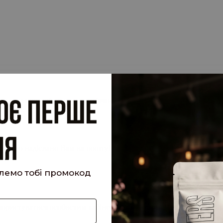
.
су електронної пошти, прив'язану до вашого облікового запису, 
 запит.
кий було надіслано Вам на пошту!
шлемо тобі промокод
е користуватися особистим кабінетом, щоб отримувати знижки та 