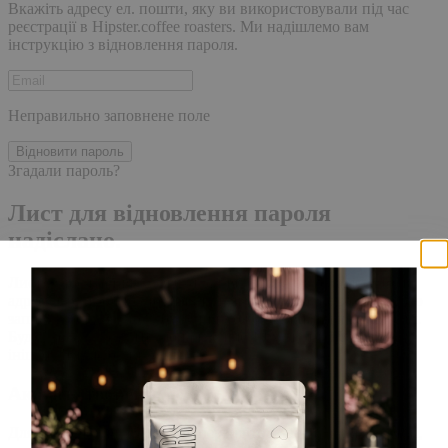
Вкажіть адресу ел. пошти, яку ви використовували під час
реєстрації в Hipster.coffee roasters. Ми надішлемо вам
інструкцію з відновлення пароля.
Неправильно заповнене поле
Відновити пароль
Згадали пароль?
Лист для відновлення пароля
надіслано.
Лист із посиланням для скидання пароля було надіслано на
адресу електронної пошти, прив'язану до вашого облікового
запису, доставка повідомлення може зайняти кілька хвилин.
Будь ласка, зачекайте щонайменше 10 хвилин, перш ніж
ініціювати ще один запит.
Акаунт створено
Для завершення реєстрації, перейдіть за посиланням у листі,