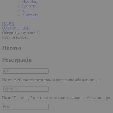
Про Нас
Рецепти
Блог
Контакти
UA
EN
UAH
USD
EUR
Обери зручну для себе
мову та валюту
Лесото
Реєстрація
Поле "Ім'я" має містити тільки кирилицю або латиницю
Поле "Прізвище" має містити тільки кирилицю або латиницю