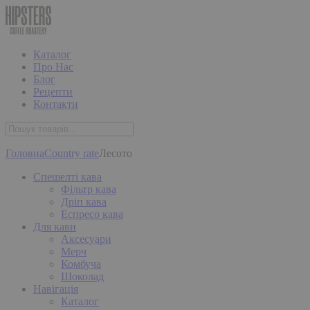
Каталог
Про Нас
Блог
Рецепти
Контакти
Головна
Country rate
Лесото
Спешелті кава
Фільтр кава
Дріп кава
Еспресо кава
Для кави
Аксесуари
Мерч
Комбуча
Шоколад
Навігація
Каталог