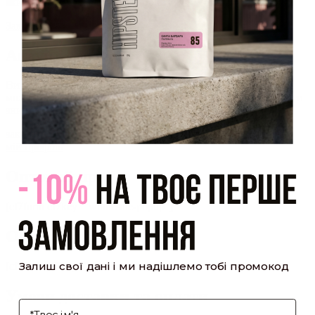
який було надіслано Вам на пошту!
Закрити
Акаунт створено
Ви зареєструвалися на сайті
Hipster.coffee
roasters і вже
можете користуватися особистим кабінетом, щоб отримувати
знижки та відстежувати історію замовлень!
закрити
мій профіль
Оптовий прайс
[cf7form cf7key="wholesale-popup"]
Обсмажування кави
Залиш свої дані і ми надішлемо тобі промокод
[cf7form cf7key="roasting-popup"]
Умови доставки та оплати
І'мя