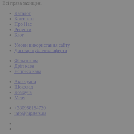
Всі права захищені
Каталог
Контакти
Про Нас
Рецепти
Блог
Умови використання сайту
Договір публічної оферти
Фільтр кава
Дріп кава
Еспресо кава
Аксесуари
Шоколад
Комбуча
Мерч
+380958154730
info@hipsters.ua