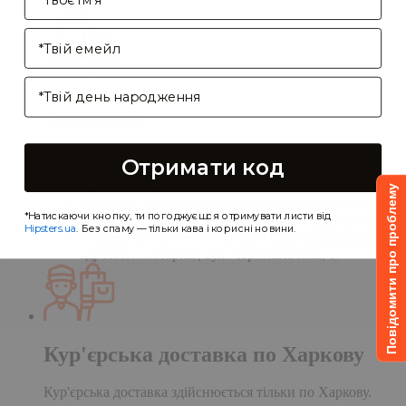
Enter your email address
Birthday
Самовивіз
Самовивіз дає Вам можливість оформити
Отримати код
замовлення на сайті, а забрати його в нашій
кав'ярні. Деталі:
Повідомити про проблему
Доставка замовлення в кав'ярню здійснюється
*Натискаючи кнопку, ти погоджуєшся отримувати листи від
протягом однієї доби після обробки замовлення;
Hipsters.ua
. Без спаму — тільки кава і корисні новини.
Чекаємо Вас у гості в кав'ярні
CupCupcoffeclub
за
адресою: м. Харків, вул. Чернишевська, 1.
Кур'єрська доставка по Харкову
Кур'єрська доставка здійснюється тільки по Харкову.