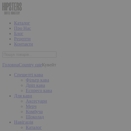
Каталог
Про Нас
Блог
Рецепти
Контакти
Головна
Country rate
Кувейт
Спешелті кава
Фільтр кава
Дріп кава
Еспресо кава
Для кави
Аксесуари
Мерч
Комбуча
Шоколад
Навігація
Каталог