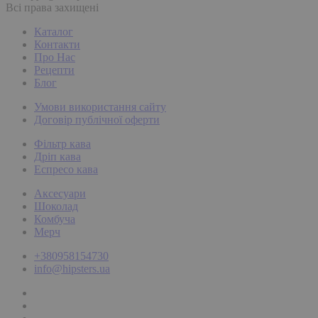
Всі права захищені
Каталог
Контакти
Про Нас
Рецепти
Блог
Умови використання сайту
Договір публічної оферти
Фільтр кава
Дріп кава
Еспресо кава
Аксесуари
Шоколад
Комбуча
Мерч
+380958154730
info@hipsters.ua