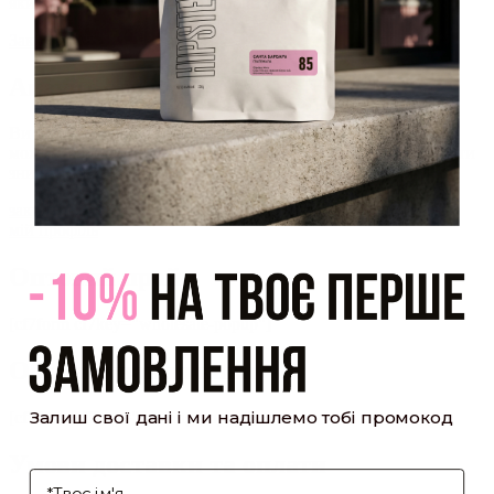
який було надіслано Вам на пошту!
Закрити
Акаунт створено
Ви зареєструвалися на сайті
Hipster.coffee
roasters і вже
можете користуватися особистим кабінетом, щоб отримувати
знижки та відстежувати історію замовлень!
закрити
мій профіль
Оптовий прайс
[cf7form cf7key="wholesale-popup"]
Обсмажування кави
Залиш свої дані і ми надішлемо тобі промокод
[cf7form cf7key="roasting-popup"]
Умови доставки та оплати
І'мя