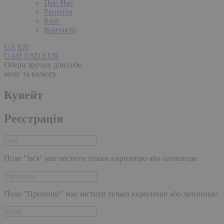
Про Нас
Рецепти
Блог
Контакти
UA
EN
UAH
USD
EUR
Обери зручну для себе
мову та валюту
Кувейт
Реєстрація
Поле "Ім'я" має містити тільки кирилицю або латиницю
Поле "Прізвище" має містити тільки кирилицю або латиницю