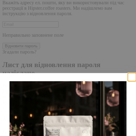
Вкажіть адресу ел. пошти, яку ви використовували під час
реєстрації в Hipster.coffee roasters. Ми надішлемо вам
інструкцію з відновлення пароля.
Неправильно заповнене поле
Відновити пароль
Згадали пароль?
Лист для відновлення пароля
надіслано.
Лист із посиланням для скидання пароля було надіслано на
адресу електронної пошти, прив'язану до вашого облікового
запису, доставка повідомлення може зайняти кілька хвилин.
Будь ласка, зачекайте щонайменше 10 хвилин, перш ніж
ініціювати ще один запит.
Акаунт створено
Для завершення реєстрації, перейдіть за посиланням у листі,