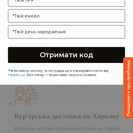
Enter your email address
Birthday
Самовивіз
Самовивіз дає Вам можливість оформити
Отримати код
замовлення на сайті, а забрати його в нашій
кав'ярні. Деталі:
Повідомити про проблему
Доставка замовлення в кав'ярню здійснюється
*Натискаючи кнопку, ти погоджуєшся отримувати листи від
протягом однієї доби після обробки замовлення;
Hipsters.ua
. Без спаму — тільки кава і корисні новини.
Чекаємо Вас у гості в кав'ярні
CupCupcoffeclub
за
адресою: м. Харків, вул. Чернишевська, 1.
Кур'єрська доставка по Харкову
Кур'єрська доставка здійснюється тільки по Харкову.