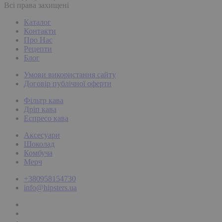
Всі права захищені
Каталог
Контакти
Про Нас
Рецепти
Блог
Умови використання сайту
Договір публічної оферти
Фільтр кава
Дріп кава
Еспресо кава
Аксесуари
Шоколад
Комбуча
Мерч
+380958154730
info@hipsters.ua