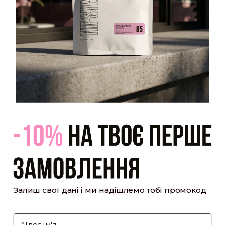
який було надіслано Вам на пошту!
Закрити
Акаунт створено
Ви зареєструвалися на сайті
Hipster.coffee
roasters і вже
можете користуватися особистим кабінетом, щоб отримувати
знижки та відстежувати історію замовлень!
закрити
мій профіль
Оптовий прайс
[cf7form cf7key="wholesale-popup"]
Обсмажування кави
Залиш свої дані і ми надішлемо тобі промокод
[cf7form cf7key="roasting-popup"]
Умови доставки та оплати
І'мя