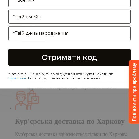
Enter your email address
Birthday
Самовивіз
Самовивіз дає Вам можливість оформити
Отримати код
замовлення на сайті, а забрати його в нашій
кав'ярні. Деталі:
Повідомити про проблему
Доставка замовлення в кав'ярню здійснюється
*Натискаючи кнопку, ти погоджуєшся отримувати листи від
протягом однієї доби після обробки замовлення;
Hipsters.ua
. Без спаму — тільки кава і корисні новини.
Чекаємо Вас у гості в кав'ярні
CupCupcoffeclub
за
адресою: м. Харків, вул. Чернишевська, 1.
Кур'єрська доставка по Харкову
Кур'єрська доставка здійснюється тільки по Харкову.