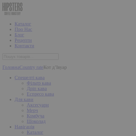
Каталог
Про Нас
Блог
Рецепти
Контакти
Головна
Country rate
Кот д’Івуар
Спешелті кава
Фільтр кава
Дріп кава
Еспресо кава
Для кави
Аксесуари
Мерч
Комбуча
Шоколад
Навігація
Каталог