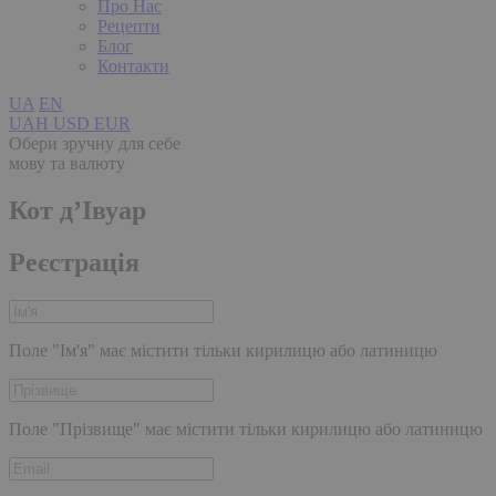
Про Нас
Рецепти
Блог
Контакти
UA
EN
UAH
USD
EUR
Обери зручну для себе
мову та валюту
Кот д’Івуар
Реєстрація
Поле "Ім'я" має містити тільки кирилицю або латиницю
Поле "Прізвище" має містити тільки кирилицю або латиницю