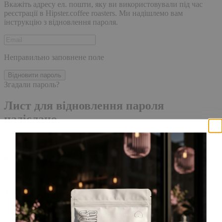
Вкажіть адресу ел. пошти, яку ви використовували під час
реєстрації в Hipster.coffee roasters. Ми надішлемо вам
інструкцію з відновлення пароля.
Неправильно заповнене поле
Відновити пароль
Згадали пароль?
Лист для відновлення пароля
надіслано.
Лист із посиланням для скидання пароля було надіслано на
адресу електронної пошти, прив'язану до вашого облікового
запису, доставка повідомлення може зайняти кілька хвилин.
Будь ласка, зачекайте щонайменше 10 хвилин, перш ніж
ініціювати ще один запит.
Акаунт створено
Для завершення реєстрації, перейдіть за посиланням у листі,