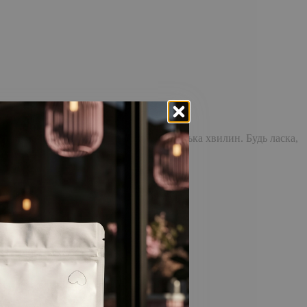
доставка повідомлення може зайняти кілька хвилин. Будь ласка,
відстежувати історію замовлень!