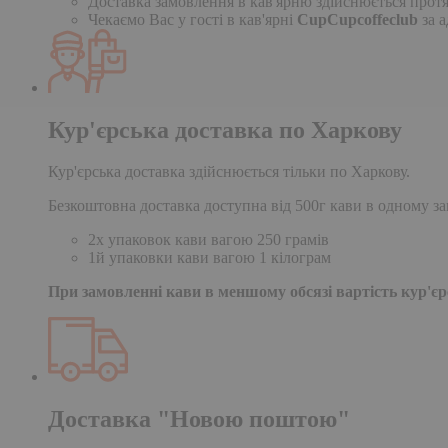
Доставка замовлення в кав'ярню здійснюється протя
Чекаємо Вас у гості в кав'ярні
CupCupcoffeclub
за а
Кур'єрська доставка по Харкову
Кур'єрська доставка здійснюється тільки по Харкову.
Безкоштовна доставка доступна від 500г кави в одному за
2х упаковок кави вагою 250 грамів
1й упаковки кави вагою 1 кілограм
При замовленні кави в меншому обсязі вартість кур'єрс
Доставка "Новою поштою"