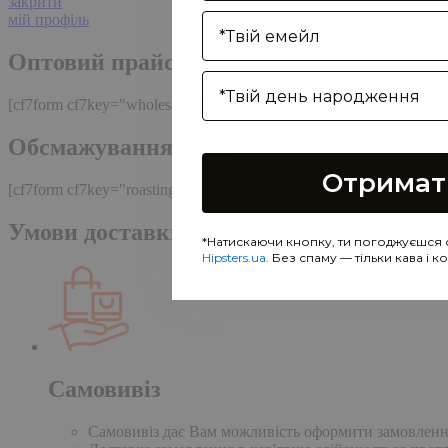
закрити
Enter your email address
мій профіль
Оптовий прайс
Birthday
[cf7form cf7key="wholesale-popup"]
Обсмажування кави
Отримат
[cf7form cf7key="roasting-popup"]
Умови доставки та оплати
*Натискаючи кнопку, ти погоджуєшся 
Hipsters.ua
. Без спаму — тільки кава і 
Самовивіз
Самовивіз дає Вам можливість оформити замовлення н