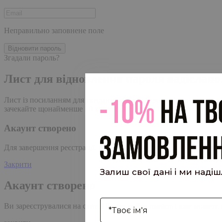
Неправильно заповнене поле
Відновити пароль
Згадали пароль?
Лист для відновлення пароля надіслано
Лист із посиланням для скидання пароля було надіслано на адре
зачекайте щонайменше 10 хвилин, перш ніж ініціювати ще один
Акаунт створено
Для завершення реєстрації, перейдіть за посиланням у листі, я
Закрити
Залиш свої дані і ми наді
Акаунт створено
І'мя
Ви зареєструвалися на сайті
Hipster.coffee
roasters і вже может