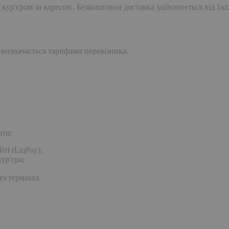
 кур'єром за адресою. Безкоштовна доставка здійснюється від 1кг
 визначається тарифами перевізника.
ати:
ті (LiqPay);
ур'єра;
ез термінал.