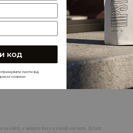
и код
отримувати листи від
корисні новини.
а сайті, а забрати його в нашій кав'ярні. Деталі: