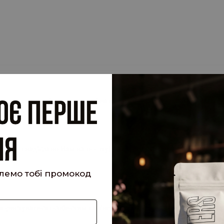
.
су електронної пошти, прив'язану до вашого облікового запису, 
 запит.
кий було надіслано Вам на пошту!
шлемо тобі промокод
е користуватися особистим кабінетом, щоб отримувати знижки та 