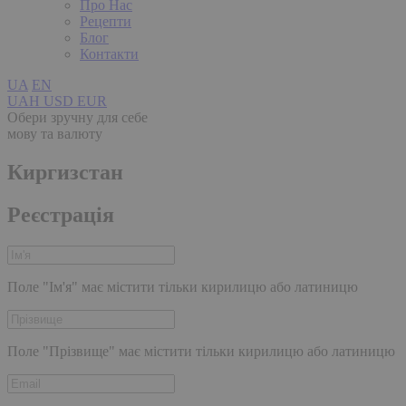
Про Нас
Рецепти
Блог
Контакти
UA
EN
UAH
USD
EUR
Обери зручну для себе
мову та валюту
Киргизстан
Реєстрація
Поле "Ім'я" має містити тільки кирилицю або латиницю
Поле "Прізвище" має містити тільки кирилицю або латиницю