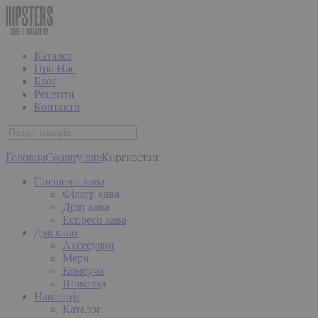
Каталог
Про Нас
Блог
Рецепти
Контакти
Головна
Country rate
Киргизстан
Спешелті кава
Фільтр кава
Дріп кава
Еспресо кава
Для кави
Аксесуари
Мерч
Комбуча
Шоколад
Навігація
Каталог