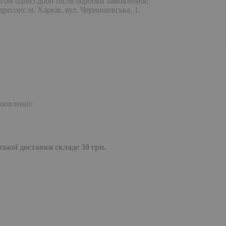
гом однієї доби після обробки замовлення;
дресою: м. Харків, вул. Чернишевська, 1.
мовленні:
ької доставки складе 30 грн.