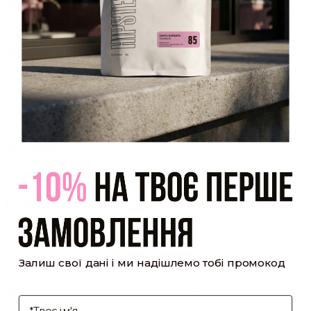
який було надіслано Вам на пошту!
Закрити
Акаунт створено
Ви зареєструвалися на сайті
Hipster.coffee
roasters і вже
можете користуватися особистим кабінетом, щоб отримувати
знижки та відстежувати історію замовлень!
закрити
мій профіль
Оптовий прайс
[cf7form cf7key="wholesale-popup"]
Обсмажування кави
Залиш свої дані і ми надішлемо тобі промокод
[cf7form cf7key="roasting-popup"]
Умови доставки та оплати
І'мя