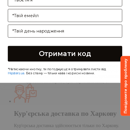
Enter your email address
Birthday
Самовивіз
Самовивіз дає Вам можливість оформити
Отримати код
замовлення на сайті, а забрати його в нашій
кав'ярні. Деталі:
Повідомити про проблему
Доставка замовлення в кав'ярню здійснюється
*Натискаючи кнопку, ти погоджуєшся отримувати листи від
протягом однієї доби після обробки замовлення;
Hipsters.ua
. Без спаму — тільки кава і корисні новини.
Чекаємо Вас у гості в кав'ярні
CupCupcoffeclub
за
адресою: м. Харків, вул. Чернишевська, 1.
Кур'єрська доставка по Харкову
Кур'єрська доставка здійснюється тільки по Харкову.