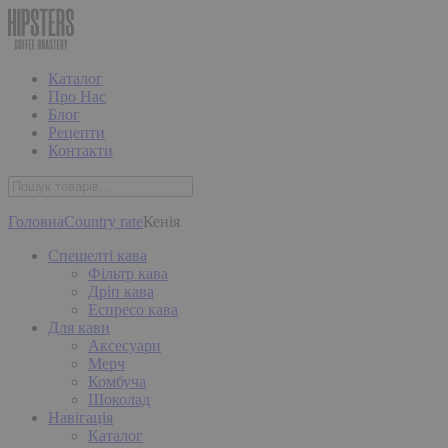
Каталог
Про Нас
Блог
Рецепти
Контакти
Головна
Country rate
Кенія
Спешелті кава
Фільтр кава
Дріп кава
Еспресо кава
Для кави
Аксесуари
Мерч
Комбуча
Шоколад
Навігація
Каталог