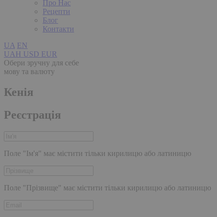
Про Нас
Рецепти
Блог
Контакти
UA
EN
UAH
USD
EUR
Обери зручну для себе
мову та валюту
Кенія
Реєстрація
Поле "Ім'я" має містити тільки кирилицю або латиницю
Поле "Прізвище" має містити тільки кирилицю або латиницю