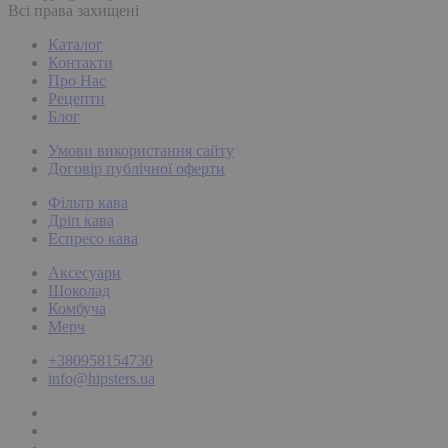
Всі права захищені
Каталог
Контакти
Про Нас
Рецепти
Блог
Умови використання сайту
Договір публічної оферти
Фільтр кава
Дріп кава
Еспресо кава
Аксесуари
Шоколад
Комбуча
Мерч
+380958154730
info@hipsters.ua