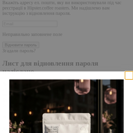
Вкажіть адресу ел. пошти, яку ви використовували під час
реєстрації в Hipster.coffee roasters. Ми надішлемо вам
інструкцію з відновлення пароля.
Неправильно заповнене поле
Відновити пароль
Згадали пароль?
Лист для відновлення пароля
надіслано.
Лист із посиланням для скидання пароля було надіслано на
адресу електронної пошти, прив'язану до вашого облікового
запису, доставка повідомлення може зайняти кілька хвилин.
Будь ласка, зачекайте щонайменше 10 хвилин, перш ніж
ініціювати ще один запит.
Акаунт створено
Для завершення реєстрації, перейдіть за посиланням у листі,