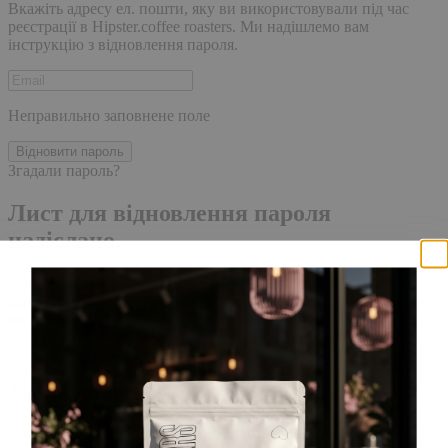
Вкажіть адресу ел. пошти, яку ви використовували під час
реєстрації в Hipster.coffee roasters. Ми надішлемо вам
інструкцію з відновлення пароля.
Неправильно заповнене поле
Відновити пароль
Згадали пароль?
Лист для відновлення пароля
надіслано.
Лист із посиланням для скидання пароля було надіслано на
адресу електронної пошти, прив'язану до вашого облікового
запису, доставка повідомлення може зайняти кілька хвилин.
Будь ласка, зачекайте щонайменше 10 хвилин, перш ніж
ініціювати ще один запит.
Акаунт створено
Для завершення реєстрації, перейдіть за посиланням у листі,