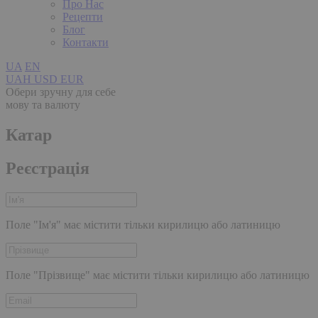
Про Нас
Рецепти
Блог
Контакти
UA
EN
UAH
USD
EUR
Обери зручну для себе
мову та валюту
Катар
Реєстрація
Поле "Ім'я" має містити тільки кирилицю або латиницю
Поле "Прізвище" має містити тільки кирилицю або латиницю