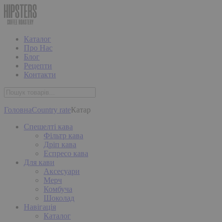
Каталог
Про Нас
Блог
Рецепти
Контакти
Головна
Country rate
Катар
Спешелті кава
Фільтр кава
Дріп кава
Еспресо кава
Для кави
Аксесуари
Мерч
Комбуча
Шоколад
Навігація
Каталог