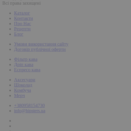
Всі права захищені
Каталог
Контакти
Про Нас
Рецепти
Блог
Умови використання сайту
Договір публічної оферти
Фільтр кава
Дріп кава
Еспресо кава
Аксесуари
Шоколад
Комбуча
Мерч
+380958154730
info@hipsters.ua