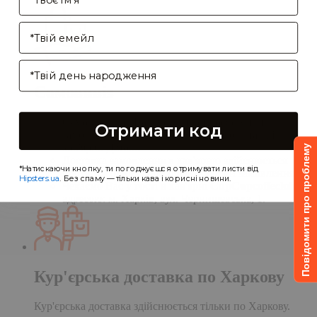
Enter your email address
Birthday
Самовивіз
Самовивіз дає Вам можливість оформити
Отримати код
замовлення на сайті, а забрати його в нашій
кав'ярні. Деталі:
Повідомити про проблему
Доставка замовлення в кав'ярню здійснюється
*Натискаючи кнопку, ти погоджуєшся отримувати листи від
протягом однієї доби після обробки замовлення;
Hipsters.ua
. Без спаму — тільки кава і корисні новини.
Чекаємо Вас у гості в кав'ярні
CupCupcoffeclub
за
адресою: м. Харків, вул. Чернишевська, 1.
Кур'єрська доставка по Харкову
Кур'єрська доставка здійснюється тільки по Харкову.