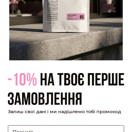
який було надіслано Вам на пошту!
Закрити
Акаунт створено
Ви зареєструвалися на сайті
Hipster.coffee
roasters і вже
можете користуватися особистим кабінетом, щоб отримувати
знижки та відстежувати історію замовлень!
закрити
мій профіль
Оптовий прайс
[cf7form cf7key="wholesale-popup"]
Обсмажування кави
Залиш свої дані і ми надішлемо тобі промокод
[cf7form cf7key="roasting-popup"]
Умови доставки та оплати
І'мя