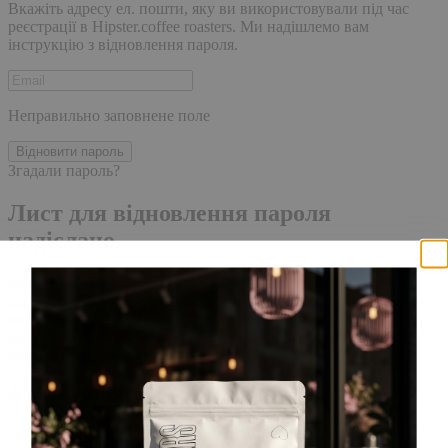
Вкажіть адресу ел. пошти, яку ви використовували під час
реєстрації в Hipster.coffee roasters. Ми надішлемо вам
інструкцію з відновлення пароля.
Неправильно заповнене поле
Відновити пароль
Згадали пароль?
Лист для відновлення пароля
надіслано.
Лист із посиланням для скидання пароля було надіслано на
адресу електронної пошти, прив'язану до вашого облікового
запису, доставка повідомлення може зайняти кілька хвилин.
Будь ласка, зачекайте щонайменше 10 хвилин, перш ніж
ініціювати ще один запит.
Акаунт створено
Для завершення реєстрації, перейдіть за посиланням у листі,