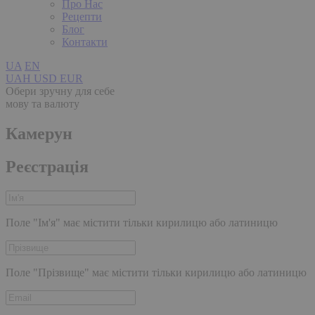
Про Нас
Рецепти
Блог
Контакти
UA
EN
UAH
USD
EUR
Обери зручну для себе
мову та валюту
Камерун
Реєстрація
Поле "Ім'я" має містити тільки кирилицю або латиницю
Поле "Прізвище" має містити тільки кирилицю або латиницю