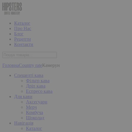
Каталог
Про Нас
Блог
Рецепти
Контакти
Головна
Country rate
Камерун
Спешелті кава
Фільтр кава
Дріп кава
Еспресо кава
Для кави
Аксесуари
Мерч
Комбуча
Шоколад
Навігація
Каталог