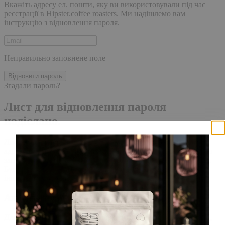
Вкажіть адресу ел. пошти, яку ви використовували під час
реєстрації в Hipster.coffee roasters. Ми надішлемо вам
інструкцію з відновлення пароля.
Неправильно заповнене поле
Відновити пароль
Згадали пароль?
Лист для відновлення пароля
надіслано.
Лист із посиланням для скидання пароля було надіслано на
адресу електронної пошти, прив'язану до вашого облікового
запису, доставка повідомлення може зайняти кілька хвилин.
Будь ласка, зачекайте щонайменше 10 хвилин, перш ніж
ініціювати ще один запит.
Акаунт створено
Для завершення реєстрації, перейдіть за посиланням у листі,