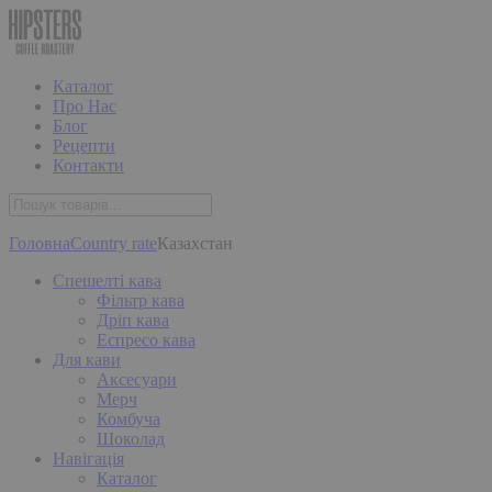
Каталог
Про Нас
Блог
Рецепти
Контакти
Головна
Country rate
Казахстан
Спешелті кава
Фільтр кава
Дріп кава
Еспресо кава
Для кави
Аксесуари
Мерч
Комбуча
Шоколад
Навігація
Каталог