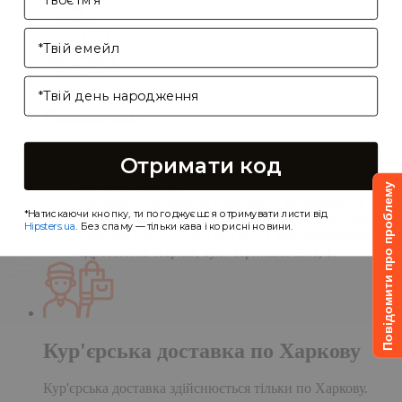
Enter your email address
Birthday
Самовивіз
Самовивіз дає Вам можливість оформити
Отримати код
замовлення на сайті, а забрати його в нашій
кав'ярні. Деталі:
Повідомити про проблему
Доставка замовлення в кав'ярню здійснюється
*Натискаючи кнопку, ти погоджуєшся отримувати листи від
протягом однієї доби після обробки замовлення;
Hipsters.ua
. Без спаму — тільки кава і корисні новини.
Чекаємо Вас у гості в кав'ярні
CupCupcoffeclub
за
адресою: м. Харків, вул. Чернишевська, 1.
Кур'єрська доставка по Харкову
Кур'єрська доставка здійснюється тільки по Харкову.