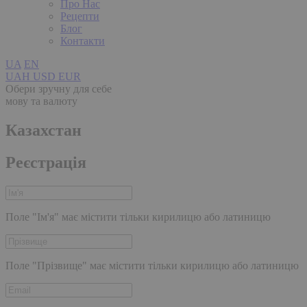
Про Нас
Рецепти
Блог
Контакти
UA
EN
UAH
USD
EUR
Обери зручну для себе
мову та валюту
Казахстан
Реєстрація
Поле "Ім'я" має містити тільки кирилицю або латиницю
Поле "Прізвище" має містити тільки кирилицю або латиницю