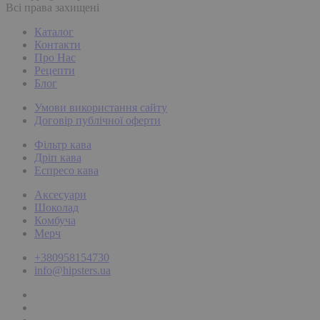
Всі права захищені
Каталог
Контакти
Про Нас
Рецепти
Блог
Умови використання сайту
Договір публічної оферти
Фільтр кава
Дріп кава
Еспресо кава
Аксесуари
Шоколад
Комбуча
Мерч
+380958154730
info@hipsters.ua