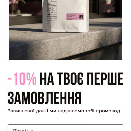
який було надіслано Вам на пошту!
Закрити
Акаунт створено
Ви зареєструвалися на сайті
Hipster.coffee
roasters і вже
можете користуватися особистим кабінетом, щоб отримувати
знижки та відстежувати історію замовлень!
закрити
мій профіль
Оптовий прайс
[cf7form cf7key="wholesale-popup"]
Обсмажування кави
Залиш свої дані і ми надішлемо тобі промокод
[cf7form cf7key="roasting-popup"]
Умови доставки та оплати
І'мя