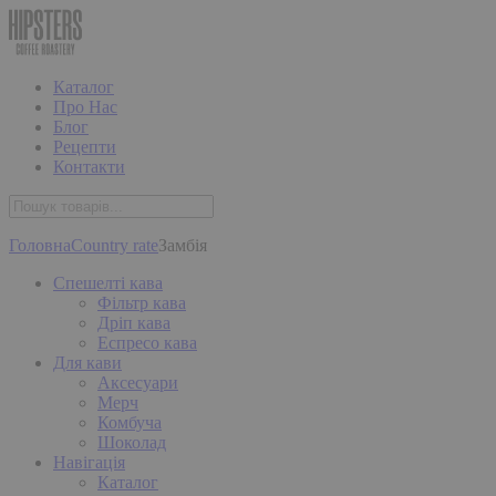
Каталог
Про Нас
Блог
Рецепти
Контакти
Головна
Country rate
Замбія
Спешелті кава
Фільтр кава
Дріп кава
Еспресо кава
Для кави
Аксесуари
Мерч
Комбуча
Шоколад
Навігація
Каталог