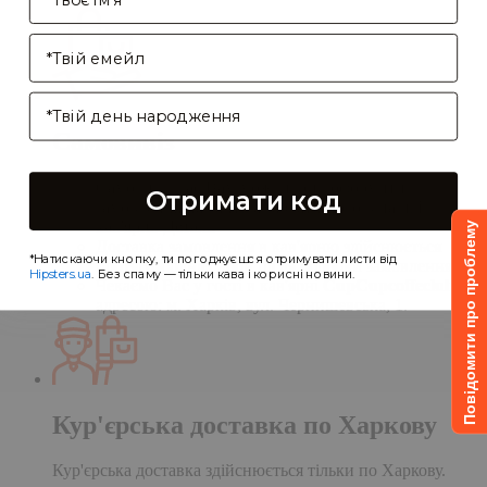
Enter your email address
Birthday
Самовивіз
Самовивіз дає Вам можливість оформити
Отримати код
замовлення на сайті, а забрати його в нашій
кав'ярні. Деталі:
Повідомити про проблему
Доставка замовлення в кав'ярню здійснюється
*Натискаючи кнопку, ти погоджуєшся отримувати листи від
протягом однієї доби після обробки замовлення;
Hipsters.ua
. Без спаму — тільки кава і корисні новини.
Чекаємо Вас у гості в кав'ярні
CupCupcoffeclub
за
адресою: м. Харків, вул. Чернишевська, 1.
Кур'єрська доставка по Харкову
Кур'єрська доставка здійснюється тільки по Харкову.