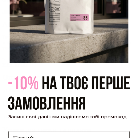
який було надіслано Вам на пошту!
Закрити
Акаунт створено
Ви зареєструвалися на сайті
Hipster.coffee
roasters і вже
можете користуватися особистим кабінетом, щоб отримувати
знижки та відстежувати історію замовлень!
закрити
мій профіль
Оптовий прайс
[cf7form cf7key="wholesale-popup"]
Обсмажування кави
Залиш свої дані і ми надішлемо тобі промокод
[cf7form cf7key="roasting-popup"]
Умови доставки та оплати
І'мя