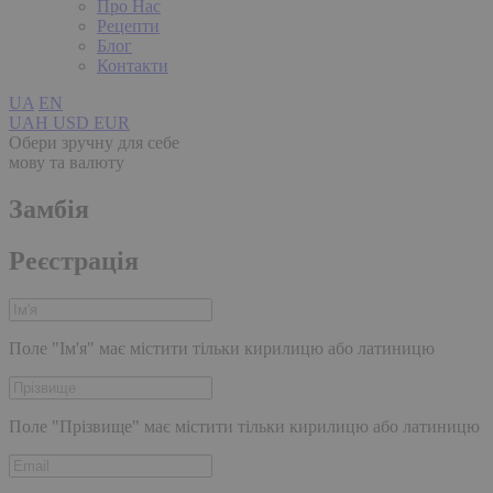
Про Нас
Рецепти
Блог
Контакти
UA
EN
UAH
USD
EUR
Обери зручну для себе
мову та валюту
Замбія
Реєстрація
Поле "Ім'я" має містити тільки кирилицю або латиницю
Поле "Прізвище" має містити тільки кирилицю або латиницю