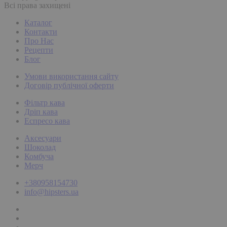
Всі права захищені
Каталог
Контакти
Про Нас
Рецепти
Блог
Умови використання сайту
Договір публічної оферти
Фільтр кава
Дріп кава
Еспресо кава
Аксесуари
Шоколад
Комбуча
Мерч
+380958154730
info@hipsters.ua