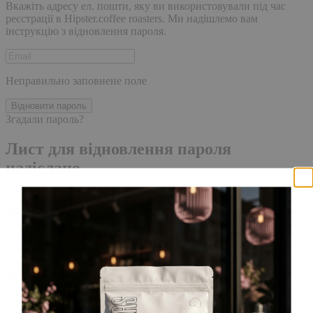
Вкажіть адресу ел. пошти, яку ви використовували під час
реєстрації в Hipster.coffee roasters. Ми надішлемо вам
інструкцію з відновлення пароля.
Неправильно заповнене поле
Відновити пароль
Згадали пароль?
Лист для відновлення пароля
надіслано.
Лист із посиланням для скидання пароля було надіслано на
адресу електронної пошти, прив'язану до вашого облікового
запису, доставка повідомлення може зайняти кілька хвилин.
Будь ласка, зачекайте щонайменше 10 хвилин, перш ніж
ініціювати ще один запит.
Акаунт створено
Для завершення реєстрації, перейдіть за посиланням у листі,