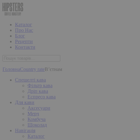
Каталог
Про Нас
Блог
Рецепти
Контакти
Головна
Country rate
В’єтнам
Спешелті кава
Фільтр кава
Дріп кава
Еспресо кава
Для кави
Аксесуари
Мерч
Комбуча
Шоколад
Навігація
Каталог