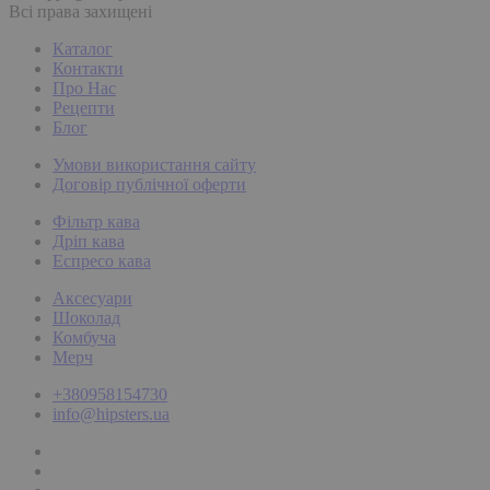
Всі права захищені
Каталог
Контакти
Про Нас
Рецепти
Блог
Умови використання сайту
Договір публічної оферти
Фільтр кава
Дріп кава
Еспресо кава
Аксесуари
Шоколад
Комбуча
Мерч
+380958154730
info@hipsters.ua