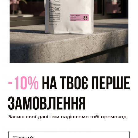
який було надіслано Вам на пошту!
Закрити
Акаунт створено
Ви зареєструвалися на сайті
Hipster.coffee
roasters і вже
можете користуватися особистим кабінетом, щоб отримувати
знижки та відстежувати історію замовлень!
закрити
мій профіль
Оптовий прайс
[cf7form cf7key="wholesale-popup"]
Обсмажування кави
Залиш свої дані і ми надішлемо тобі промокод
[cf7form cf7key="roasting-popup"]
Умови доставки та оплати
І'мя