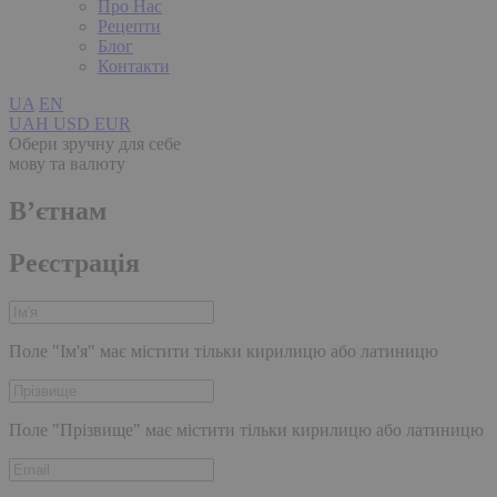
Про Нас
Рецепти
Блог
Контакти
UA
EN
UAH
USD
EUR
Обери зручну для себе
мову та валюту
В’єтнам
Реєстрація
Поле "Ім'я" має містити тільки кирилицю або латиницю
Поле "Прізвище" має містити тільки кирилицю або латиницю