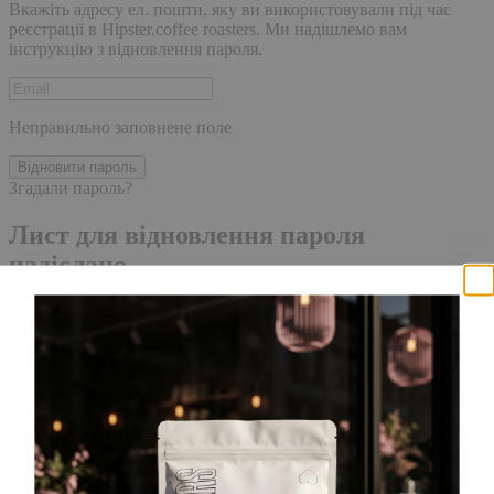
Вкажіть адресу ел. пошти, яку ви використовували під час
реєстрації в Hipster.coffee roasters. Ми надішлемо вам
інструкцію з відновлення пароля.
Неправильно заповнене поле
Відновити пароль
Згадали пароль?
Лист для відновлення пароля
надіслано.
Лист із посиланням для скидання пароля було надіслано на
адресу електронної пошти, прив'язану до вашого облікового
запису, доставка повідомлення може зайняти кілька хвилин.
Будь ласка, зачекайте щонайменше 10 хвилин, перш ніж
ініціювати ще один запит.
Акаунт створено
Для завершення реєстрації, перейдіть за посиланням у листі,