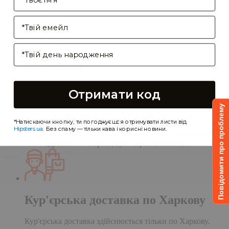
Enter your email address
Birthday
Самовивіз
Самовивіз дає Вам можливість оформити
Отримати код
замовлення на сайті, а забрати його в нашій
кав'ярні. Деталі:
Повідомити про проблему
Доставка замовлення в кав'ярню здійснюється
*Натискаючи кнопку, ти погоджуєшся отримувати листи від
протягом однієї доби після обробки замовлення;
Hipsters.ua
. Без спаму — тільки кава і корисні новини.
Чекаємо Вас у гості в кав'ярні
CupCupcoffeclub
за
адресою: м. Харків, вул. Чернишевська, 1.
Кур'єрська доставка по Харкову
Кур'єрська доставка здійснюється тільки по Харкову.