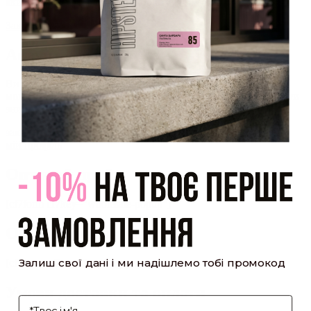
який було надіслано Вам на пошту!
Закрити
Акаунт створено
Ви зареєструвалися на сайті
Hipster.coffee
roasters і вже
можете користуватися особистим кабінетом, щоб отримувати
знижки та відстежувати історію замовлень!
закрити
мій профіль
Оптовий прайс
[cf7form cf7key="wholesale-popup"]
Обсмажування кави
Залиш свої дані і ми надішлемо тобі промокод
[cf7form cf7key="roasting-popup"]
Умови доставки та оплати
І'мя