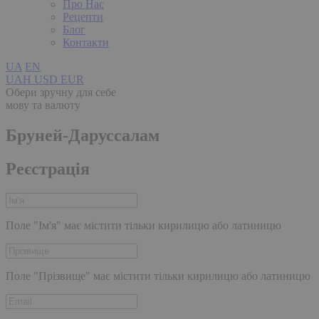
Про Нас
Рецепти
Блог
Контакти
UA
EN
UAH
USD
EUR
Обери зручну для себе
мову та валюту
Бруней-Даруссалам
Реєстрація
Поле "Ім'я" має містити тільки кирилицю або латиницю
Поле "Прізвище" має містити тільки кирилицю або латиницю