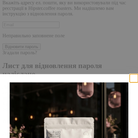
Вкажіть адресу ел. пошти, яку ви використовували під час
реєстрації в Hipster.coffee roasters. Ми надішлемо вам
інструкцію з відновлення пароля.
Неправильно заповнене поле
Відновити пароль
Згадали пароль?
Лист для відновлення пароля
надіслано.
Лист із посиланням для скидання пароля було надіслано на
адресу електронної пошти, прив'язану до вашого облікового
запису, доставка повідомлення може зайняти кілька хвилин.
Будь ласка, зачекайте щонайменше 10 хвилин, перш ніж
ініціювати ще один запит.
Акаунт створено
Для завершення реєстрації, перейдіть за посиланням у листі,