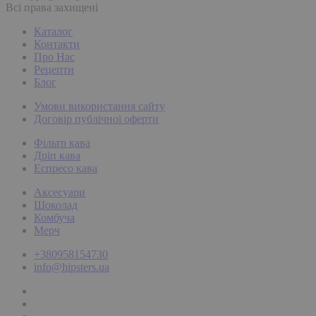
Всі права захищені
Каталог
Контакти
Про Нас
Рецепти
Блог
Умови використання сайту
Договір публічної оферти
Фільтр кава
Дріп кава
Еспресо кава
Аксесуари
Шоколад
Комбуча
Мерч
+380958154730
info@hipsters.ua