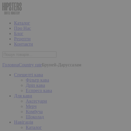
Каталог
Про Нас
Блог
Рецепти
Контакти
Головна
Country rate
Бруней-Даруссалам
Спешелті кава
Фільтр кава
Дріп кава
Еспресо кава
Для кави
Аксесуари
Мерч
Комбуча
Шоколад
Навігація
Каталог