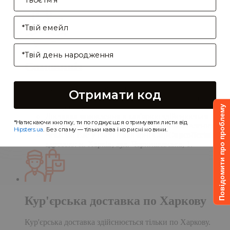
Enter your email address
Birthday
Самовивіз
Самовивіз дає Вам можливість оформити
Отримати код
замовлення на сайті, а забрати його в нашій
кав'ярні. Деталі:
Повідомити про проблему
Доставка замовлення в кав'ярню здійснюється
*Натискаючи кнопку, ти погоджуєшся отримувати листи від
протягом однієї доби після обробки замовлення;
Hipsters.ua
. Без спаму — тільки кава і корисні новини.
Чекаємо Вас у гості в кав'ярні
CupCupcoffeclub
за
адресою: м. Харків, вул. Чернишевська, 1.
Кур'єрська доставка по Харкову
Кур'єрська доставка здійснюється тільки по Харкову.