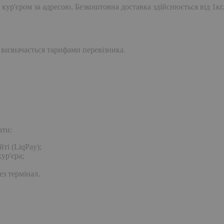
 кур'єром за адресою. Безкоштовна доставка здійснюється від 1кг
 визначається тарифами перевізника.
ати:
ті (LiqPay);
ур'єра;
ез термінал.