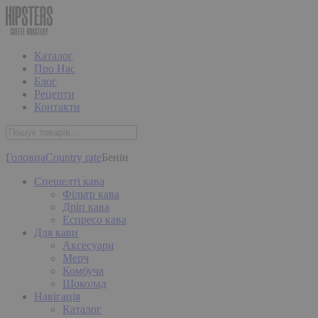
Каталог
Про Нас
Блог
Рецепти
Контакти
Головна
Country rate
Бенін
Спешелті кава
Фільтр кава
Дріп кава
Еспресо кава
Для кави
Аксесуари
Мерч
Комбуча
Шоколад
Навігація
Каталог