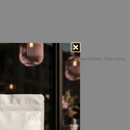
доставка повідомлення може зайняти кілька хвилин. Будь ласка,
відстежувати історію замовлень!