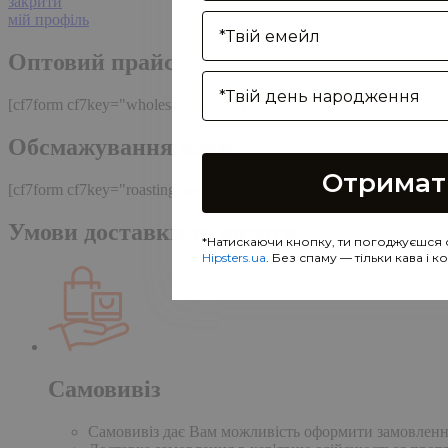
закрити
Enter your email address
мій профіль
Оптовий прайс
Birthday
[cf7form cf7key="wholesale-popup"]
Обсмажування кави
Отримат
[cf7form cf7key="roasting-popup"]
Умови доставки та оплати
*Натискаючи кнопку, ти погоджуєшся 
Hipsters.ua
. Без спаму — тільки кава і 
Самовивіз
Самовивіз дає Вам можливість оформити замовлення н