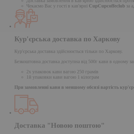
Доставка замовлення в кав'ярню здійснюється протя
Чекаємо Вас у гості в кав'ярні
CupCupcoffeclub
за а
Кур'єрська доставка по Харкову
Кур'єрська доставка здійснюється тільки по Харкову.
Безкоштовна доставка доступна від 500г кави в одному за
2х упаковок кави вагою 250 грамів
1й упаковки кави вагою 1 кілограм
При замовленні кави в меншому обсязі вартість кур'єрс
Доставка "Новою поштою"