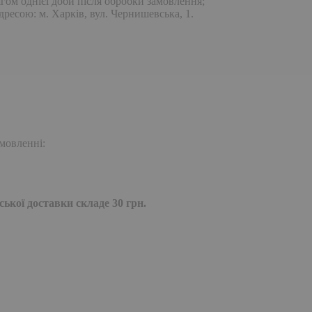
гом однієї доби після обробки замовлення;
дресою: м. Харків, вул. Чернишевська, 1.
мовленні:
ької доставки складе 30 грн.