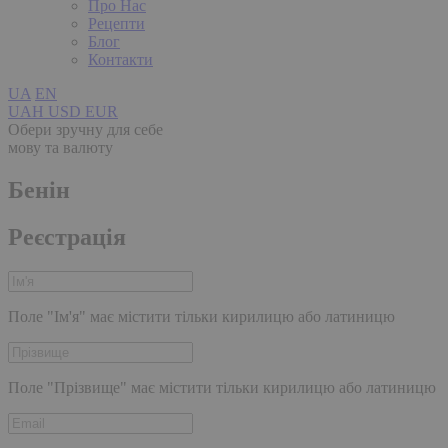
Про Нас
Рецепти
Блог
Контакти
UA
EN
UAH
USD
EUR
Обери зручну для себе
мову та валюту
Бенін
Реєстрація
Поле "Ім'я" має містити тільки кирилицю або латиницю
Поле "Прізвище" має містити тільки кирилицю або латиницю