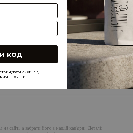
и код
отримувати листи від
корисні новини.
а сайті, а забрати його в нашій кав'ярні. Деталі: