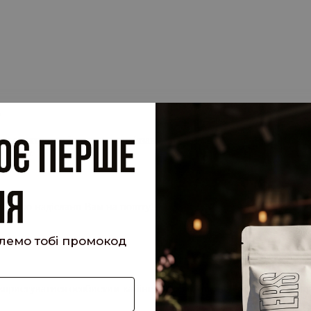
.
су електронної пошти, прив'язану до вашого облікового запису, 
 запит.
кий було надіслано Вам на пошту!
шлемо тобі промокод
е користуватися особистим кабінетом, щоб отримувати знижки та 