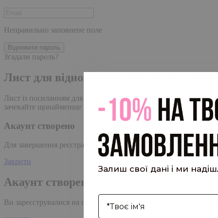
Неправильно заповнене поле
Відновити пароль
Згадали пароль?
Лист для відновлення пароля надіслано
Лист із посиланням для скидання пароля було надіслано на адре
зачекайте щонайменше 10 хвилин, перш ніж ініціювати ще один
Акаунт створено
Для завершення реєстрації, перейдіть за посиланням у листі, я
Закрити
Залиш свої дані і ми наді
Акаунт створено
І'мя
Ви зареєструвалися на сайті
Hipster.coffee
roasters і вже может