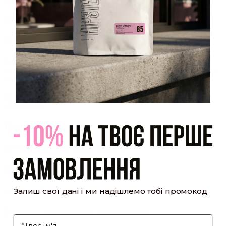
який було надіслано Вам на пошту!
Закрити
Акаунт створено
Ви зареєструвалися на сайті
Hipster.coffee
roasters і вже
можете користуватися особистим кабінетом, щоб отримувати
знижки та відстежувати історію замовлень!
закрити
мій профіль
Оптовий прайс
[cf7form cf7key="wholesale-popup"]
Обсмажування кави
Залиш свої дані і ми надішлемо тобі промокод
[cf7form cf7key="roasting-popup"]
Умови доставки та оплати
І'мя