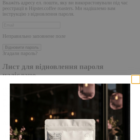
Вкажіть адресу ел. пошти, яку ви використовували під час
реєстрації в Hipster.coffee roasters. Ми надішлемо вам
інструкцію з відновлення пароля.
Неправильно заповнене поле
Відновити пароль
Згадали пароль?
Лист для відновлення пароля
надіслано.
Лист із посиланням для скидання пароля було надіслано на
адресу електронної пошти, прив'язану до вашого облікового
запису, доставка повідомлення може зайняти кілька хвилин.
Будь ласка, зачекайте щонайменше 10 хвилин, перш ніж
ініціювати ще один запит.
Акаунт створено
Для завершення реєстрації, перейдіть за посиланням у листі,