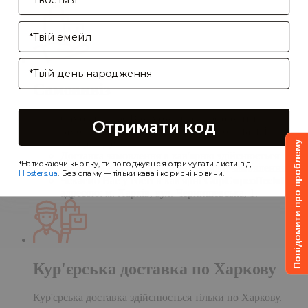
Enter your email address
Birthday
Самовивіз
Самовивіз дає Вам можливість оформити
Отримати код
замовлення на сайті, а забрати його в нашій
кав'ярні. Деталі:
Повідомити про проблему
Доставка замовлення в кав'ярню здійснюється
*Натискаючи кнопку, ти погоджуєшся отримувати листи від
протягом однієї доби після обробки замовлення;
Hipsters.ua
. Без спаму — тільки кава і корисні новини.
Чекаємо Вас у гості в кав'ярні
CupCupcoffeclub
за
адресою: м. Харків, вул. Чернишевська, 1.
Кур'єрська доставка по Харкову
Кур'єрська доставка здійснюється тільки по Харкову.