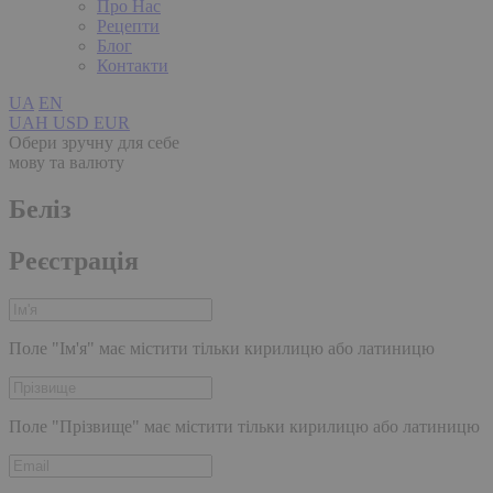
Про Нас
Рецепти
Блог
Контакти
UA
EN
UAH
USD
EUR
Обери зручну для себе
мову та валюту
Беліз
Реєстрація
Поле "Ім'я" має містити тільки кирилицю або латиницю
Поле "Прізвище" має містити тільки кирилицю або латиницю