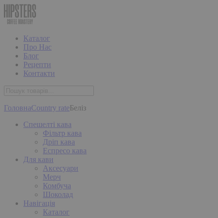
Каталог
Про Нас
Блог
Рецепти
Контакти
Головна
Country rate
Беліз
Спешелті кава
Фільтр кава
Дріп кава
Еспресо кава
Для кави
Аксесуари
Мерч
Комбуча
Шоколад
Навігація
Каталог