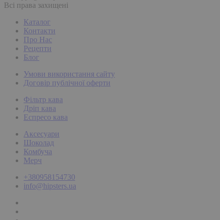
Всі права захищені
Каталог
Контакти
Про Нас
Рецепти
Блог
Умови використання сайту
Договір публічної оферти
Фільтр кава
Дріп кава
Еспресо кава
Аксесуари
Шоколад
Комбуча
Мерч
+380958154730
info@hipsters.ua