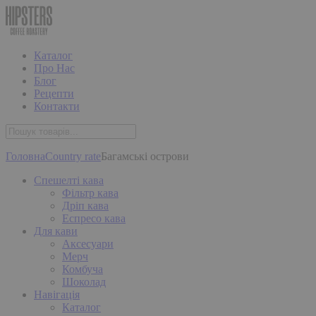
Каталог
Про Нас
Блог
Рецепти
Контакти
Головна
Country rate
Багамські острови
Спешелті кава
Фільтр кава
Дріп кава
Еспресо кава
Для кави
Аксесуари
Мерч
Комбуча
Шоколад
Навігація
Каталог