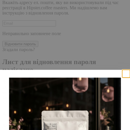
Вкажіть адресу ел. пошти, яку ви використовували під час
реєстрації в Hipster.coffee roasters. Ми надішлемо вам
інструкцію з відновлення пароля.
Неправильно заповнене поле
Відновити пароль
Згадали пароль?
Лист для відновлення пароля
надіслано.
Лист із посиланням для скидання пароля було надіслано на
адресу електронної пошти, прив'язану до вашого облікового
запису, доставка повідомлення може зайняти кілька хвилин.
Будь ласка, зачекайте щонайменше 10 хвилин, перш ніж
ініціювати ще один запит.
Акаунт створено
Для завершення реєстрації, перейдіть за посиланням у листі,