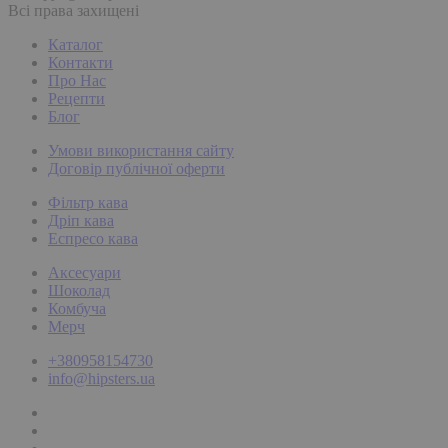
Всі права захищені
Каталог
Контакти
Про Нас
Рецепти
Блог
Умови використання сайту
Договір публічної оферти
Фільтр кава
Дріп кава
Еспресо кава
Аксесуари
Шоколад
Комбуча
Мерч
+380958154730
info@hipsters.ua