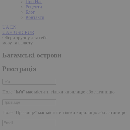
Про Нас
Рецепти
Блог
Контакти
UA
EN
UAH
USD
EUR
Обери зручну для себе
мову та валюту
Багамські острови
Реєстрація
Поле "Ім'я" має містити тільки кирилицю або латиницю
Поле "Прізвище" має містити тільки кирилицю або латиницю