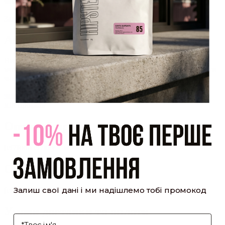
який було надіслано Вам на пошту!
Закрити
Акаунт створено
Ви зареєструвалися на сайті
Hipster.coffee
roasters і вже
можете користуватися особистим кабінетом, щоб отримувати
знижки та відстежувати історію замовлень!
закрити
мій профіль
Оптовий прайс
[cf7form cf7key="wholesale-popup"]
Обсмажування кави
Залиш свої дані і ми надішлемо тобі промокод
[cf7form cf7key="roasting-popup"]
Умови доставки та оплати
І'мя