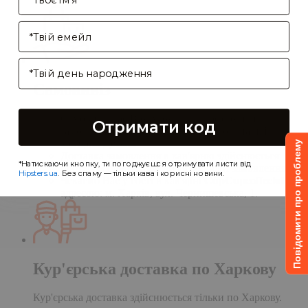
Enter your email address
Birthday
Самовивіз
Самовивіз дає Вам можливість оформити
Отримати код
замовлення на сайті, а забрати його в нашій
кав'ярні. Деталі:
Повідомити про проблему
Доставка замовлення в кав'ярню здійснюється
*Натискаючи кнопку, ти погоджуєшся отримувати листи від
протягом однієї доби після обробки замовлення;
Hipsters.ua
. Без спаму — тільки кава і корисні новини.
Чекаємо Вас у гості в кав'ярні
CupCupcoffeclub
за
адресою: м. Харків, вул. Чернишевська, 1.
Кур'єрська доставка по Харкову
Кур'єрська доставка здійснюється тільки по Харкову.