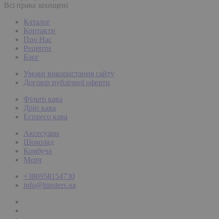
Всі права захищені
Каталог
Контакти
Про Нас
Рецепти
Блог
Умови використання сайту
Договір публічної оферти
Фільтр кава
Дріп кава
Еспресо кава
Аксесуари
Шоколад
Комбуча
Мерч
+380958154730
info@hipsters.ua