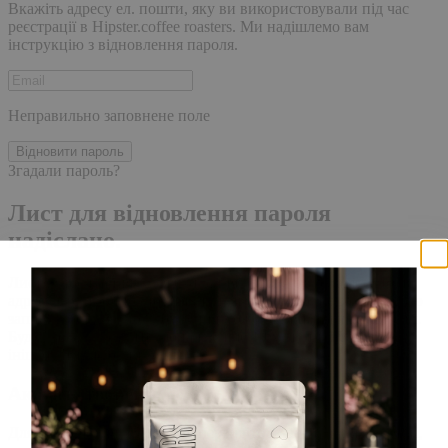
Вкажіть адресу ел. пошти, яку ви використовували під час
реєстрації в Hipster.coffee roasters. Ми надішлемо вам
інструкцію з відновлення пароля.
Неправильно заповнене поле
Відновити пароль
Згадали пароль?
Лист для відновлення пароля
надіслано.
Лист із посиланням для скидання пароля було надіслано на
адресу електронної пошти, прив'язану до вашого облікового
запису, доставка повідомлення може зайняти кілька хвилин.
Будь ласка, зачекайте щонайменше 10 хвилин, перш ніж
ініціювати ще один запит.
Акаунт створено
Для завершення реєстрації, перейдіть за посиланням у листі,