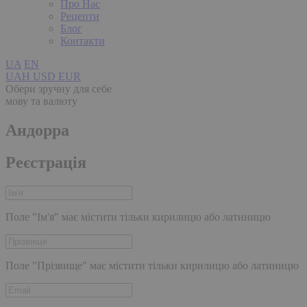
Про Нас
Рецепти
Блог
Контакти
UA
EN
UAH
USD
EUR
Обери зручну для себе
мову та валюту
Андорра
Реєстрація
Поле "Ім'я" має містити тільки кирилицю або латиницю
Поле "Прізвище" має містити тільки кирилицю або латиницю