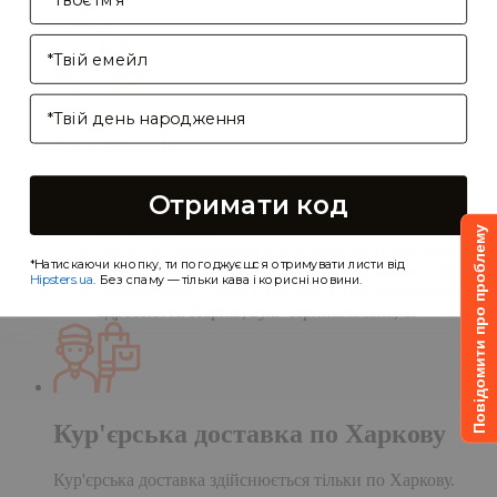
Enter your email address
Birthday
Самовивіз
Самовивіз дає Вам можливість оформити
Отримати код
замовлення на сайті, а забрати його в нашій
кав'ярні. Деталі:
Повідомити про проблему
Доставка замовлення в кав'ярню здійснюється
*Натискаючи кнопку, ти погоджуєшся отримувати листи від
протягом однієї доби після обробки замовлення;
Hipsters.ua
. Без спаму — тільки кава і корисні новини.
Чекаємо Вас у гості в кав'ярні
CupCupcoffeclub
за
адресою: м. Харків, вул. Чернишевська, 1.
Кур'єрська доставка по Харкову
Кур'єрська доставка здійснюється тільки по Харкову.