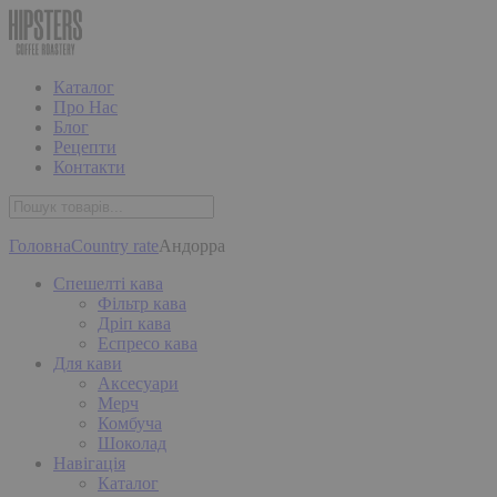
Каталог
Про Нас
Блог
Рецепти
Контакти
Головна
Country rate
Андорра
Спешелті кава
Фільтр кава
Дріп кава
Еспресо кава
Для кави
Аксесуари
Мерч
Комбуча
Шоколад
Навігація
Каталог