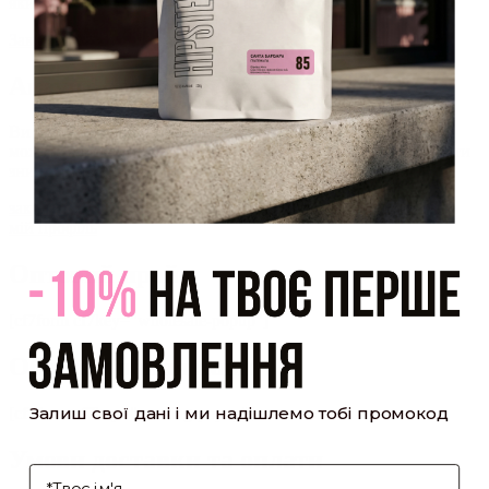
який було надіслано Вам на пошту!
Закрити
Акаунт створено
Ви зареєструвалися на сайті
Hipster.coffee
roasters і вже
можете користуватися особистим кабінетом, щоб отримувати
знижки та відстежувати історію замовлень!
закрити
мій профіль
Оптовий прайс
[cf7form cf7key="wholesale-popup"]
Обсмажування кави
Залиш свої дані і ми надішлемо тобі промокод
[cf7form cf7key="roasting-popup"]
Умови доставки та оплати
І'мя