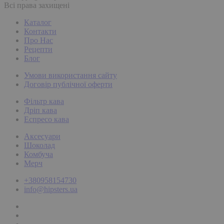
Всі права захищені
Каталог
Контакти
Про Нас
Рецепти
Блог
Умови використання сайту
Договір публічної оферти
Фільтр кава
Дріп кава
Еспресо кава
Аксесуари
Шоколад
Комбуча
Мерч
+380958154730
info@hipsters.ua