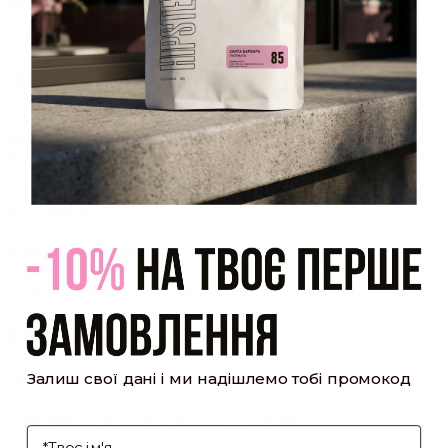
який було надіслано Вам на пошту!
Закрити
Акаунт створено
Ви зареєструвалися на сайті
Hipster.coffee
roasters і вже
можете користуватися особистим кабінетом, щоб отримувати
знижки та відстежувати історію замовлень!
закрити
мій профіль
Оптовий прайс
[cf7form cf7key="wholesale-popup"]
Обсмажування кави
Залиш свої дані і ми надішлемо тобі промокод
[cf7form cf7key="roasting-popup"]
Умови доставки та оплати
І'мя