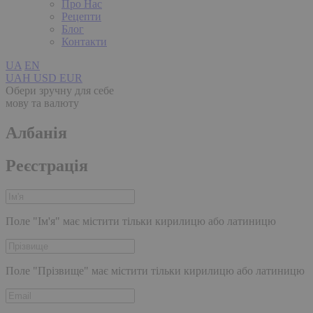
Про Нас
Рецепти
Блог
Контакти
UA
EN
UAH
USD
EUR
Обери зручну для себе
мову та валюту
Албанія
Реєстрація
Поле "Ім'я" має містити тільки кирилицю або латиницю
Поле "Прізвище" має містити тільки кирилицю або латиницю