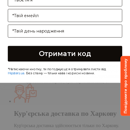
Enter your email address
Birthday
Самовивіз
Самовивіз дає Вам можливість оформити
Отримати код
замовлення на сайті, а забрати його в нашій
кав'ярні. Деталі:
Повідомити про проблему
Доставка замовлення в кав'ярню здійснюється
*Натискаючи кнопку, ти погоджуєшся отримувати листи від
протягом однієї доби після обробки замовлення;
Hipsters.ua
. Без спаму — тільки кава і корисні новини.
Чекаємо Вас у гості в кав'ярні
CupCupcoffeclub
за
адресою: м. Харків, вул. Чернишевська, 1.
Кур'єрська доставка по Харкову
Кур'єрська доставка здійснюється тільки по Харкову.