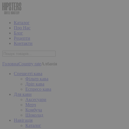
Каталог
Про Нас
Блог
Рецепти
Контакти
Головна
Country rate
Албанія
Спешелті кава
Фільтр кава
Дріп кава
Еспресо кава
Для кави
Аксесуари
Мерч
Комбуча
Шоколад
Навігація
Каталог