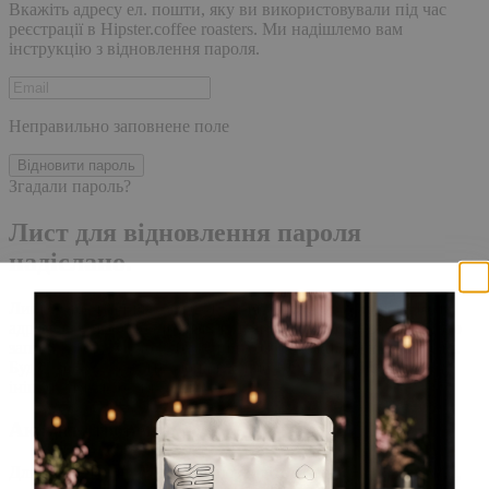
Вкажіть адресу ел. пошти, яку ви використовували під час
реєстрації в Hipster.coffee roasters. Ми надішлемо вам
інструкцію з відновлення пароля.
Неправильно заповнене поле
Відновити пароль
Згадали пароль?
Лист для відновлення пароля
надіслано.
Лист із посиланням для скидання пароля було надіслано на
адресу електронної пошти, прив'язану до вашого облікового
запису, доставка повідомлення може зайняти кілька хвилин.
Будь ласка, зачекайте щонайменше 10 хвилин, перш ніж
ініціювати ще один запит.
Акаунт створено
Для завершення реєстрації, перейдіть за посиланням у листі,