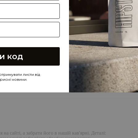
и код
отримувати листи від
корисні новини.
а сайті, а забрати його в нашій кав'ярні. Деталі: