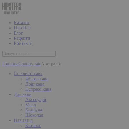
Каталог
Про Нас
Блог
Рецепти
Контакти
Головна
Country rate
Австралія
Спешелті кава
Фільтр кава
Дріп кава
Еспресо кава
Для кави
Аксесуари
Мерч
Комбуча
Шоколад
Навігація
Каталог