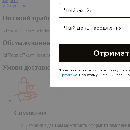
закрити
Enter your email address
мій профіль
Оптовий прайс
Birthday
[cf7form cf7key="wholesale-popup"]
Обсмажування кави
Отримат
[cf7form cf7key="roasting-popup"]
Умови доставки та оплати
*Натискаючи кнопку, ти погоджуєшся 
Hipsters.ua
. Без спаму — тільки кава і 
Самовивіз
Самовивіз дає Вам можливість оформити замовлення н