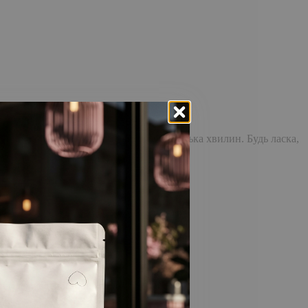
доставка повідомлення може зайняти кілька хвилин. Будь ласка,
відстежувати історію замовлень!