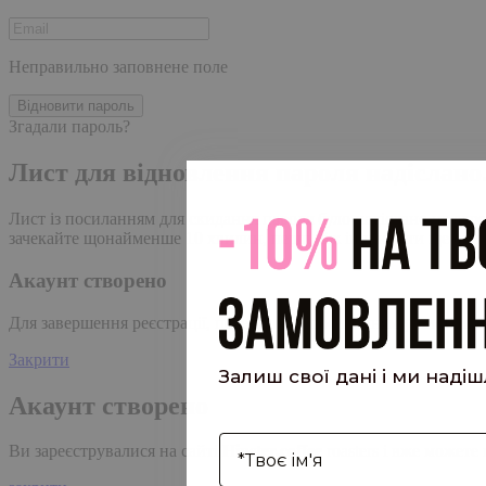
Неправильно заповнене поле
Відновити пароль
Згадали пароль?
Лист для відновлення пароля надіслано
Лист із посиланням для скидання пароля було надіслано на адре
зачекайте щонайменше 10 хвилин, перш ніж ініціювати ще один
Акаунт створено
Для завершення реєстрації, перейдіть за посиланням у листі, я
Закрити
Залиш свої дані і ми наді
Акаунт створено
І'мя
Ви зареєструвалися на сайті
Hipster.coffee
roasters і вже может