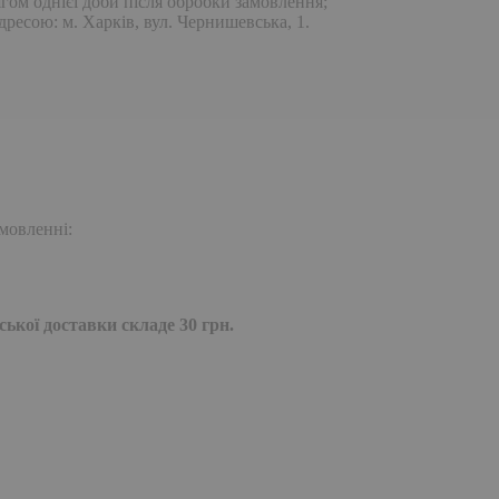
гом однієї доби після обробки замовлення;
дресою: м. Харків, вул. Чернишевська, 1.
мовленні:
ької доставки складе 30 грн.