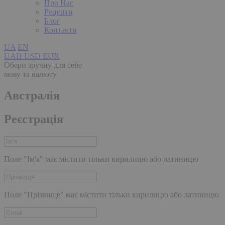
Про Нас
Рецепти
Блог
Контакти
UA
EN
UAH
USD
EUR
Обери зручну для себе
мову та валюту
Австралія
Реєстрація
Поле "Ім'я" має містити тільки кирилицю або латиницю
Поле "Прізвище" має містити тільки кирилицю або латиницю