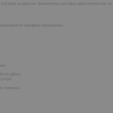
 кур'єром за адресою. Безкоштовна доставка здійснюється від 1кг
 визначається тарифами перевізника.
ати:
ті (LiqPay);
ур'єра;
ез термінал.