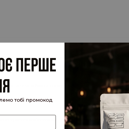
.
су електронної пошти, прив'язану до вашого облікового запису, 
 запит.
кий було надіслано Вам на пошту!
шлемо тобі промокод
е користуватися особистим кабінетом, щоб отримувати знижки та 