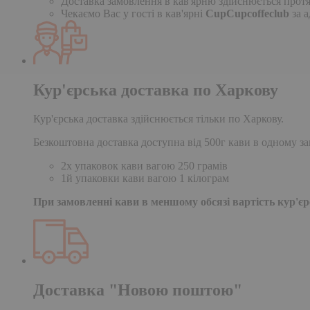
Доставка замовлення в кав'ярню здійснюється протя
Чекаємо Вас у гості в кав'ярні
CupCupcoffeclub
за а
Кур'єрська доставка по Харкову
Кур'єрська доставка здійснюється тільки по Харкову.
Безкоштовна доставка доступна від 500г кави в одному за
2х упаковок кави вагою 250 грамів
1й упаковки кави вагою 1 кілограм
При замовленні кави в меншому обсязі вартість кур'єрс
Доставка "Новою поштою"