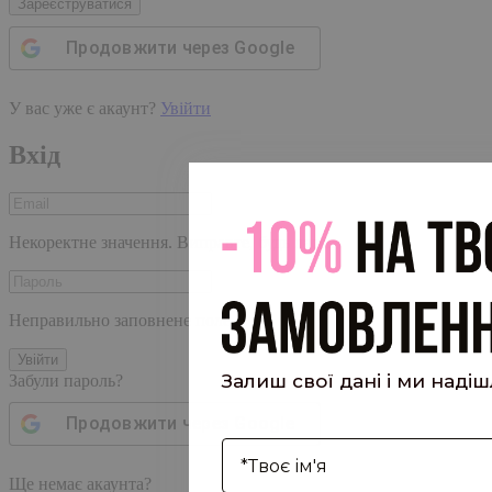
Зареєструватися
Продовжити через
Google
У вас уже є акаунт?
Увійти
Вхід
Некоректне значення. Виправте, будь ласка
Неправильно заповнене поле
Увійти
Залиш свої дані і ми наді
Забули пароль?
Продовжити через
Google
І'мя
Ще немає акаунта?