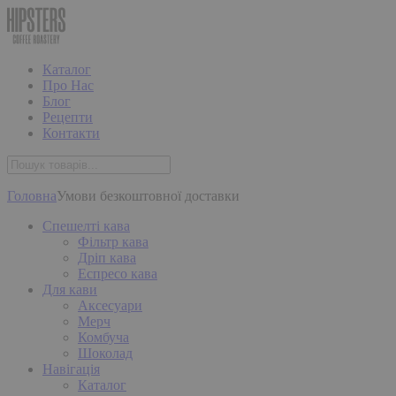
Каталог
Про Нас
Блог
Рецепти
Контакти
Головна
Умови безкоштовної доставки
Спешелті кава
Фільтр кава
Дріп кава
Еспресо кава
Для кави
Аксесуари
Мерч
Комбуча
Шоколад
Навігація
Каталог