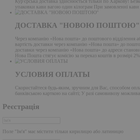
Кур'єрська доставка здійснюється тільки по Харкову! Безк
упаковки кави вагою один кілограм При замовленні кави в
ДОСТАВКА "НОВОЮ ПОШТОЮ"
Через компанію «Нова пошта» до поштового відділення або
вартість доставки через компанію «Нова пошта» до поштово
доставки через компанію «Нова пошта» до адреси становит
Нова Пошта стягує комісію за переказ коштів в розмірі 2
УСЛОВИЯ ОПЛАТЫ
Скористайтеся будь-яким, зручним для Вас, способом опл
банківською карткою на сайті; У разі самовивозу можлива 
Реєстрація
Поле "Ім'я" має містити тільки кирилицю або латиницю