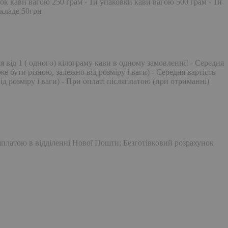
вок кави вагою 250 грам - 1й упаковки кави вагою 500 грам - 1й
складе 50грн
 від 1 ( одного) кілограму кави в одному замовленні! - Середня
 бути різною, залежно від розміру і ваги) - Середня вартість
д розміру і ваги) - При оплаті післяплатою (при отриманні)
яплатою в відділенні Нової Пошти; Безготівковий розрахунок