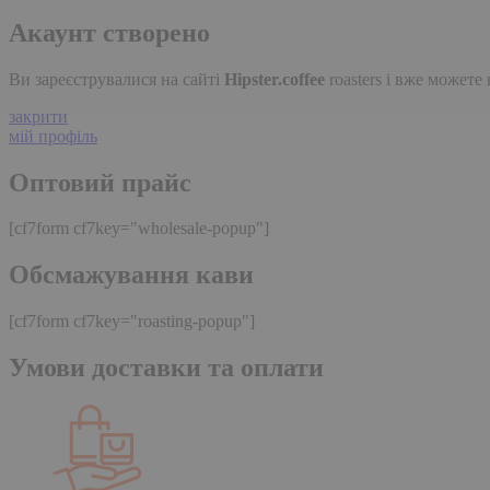
Акаунт створено
Ви зареєструвалися на сайті
Hipster.coffee
roasters і вже может
закрити
мій профіль
Оптовий прайс
[cf7form cf7key="wholesale-popup"]
Обсмажування кави
[cf7form cf7key="roasting-popup"]
Умови доставки та оплати