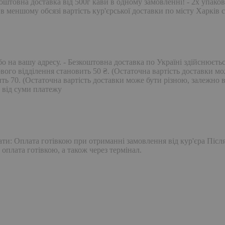
оштовна доставка від 500г кави в одному замовленні! - 2х упако
 меншому обсязі вартість кур'єрської доставки по місту Харків 
 на вашу адресу. - Безкоштовна доставка по Україні здійснюється
го відділення становить 50 ₴. (Остаточна вартість доставки може
ь 70. (Остаточна вартість доставки може бути різною, залежно ві
% від суми платежу
ати: Оплата готівкою при отриманні замовлення від кур'єра Післ
оплата готівкою, а також через термінал.