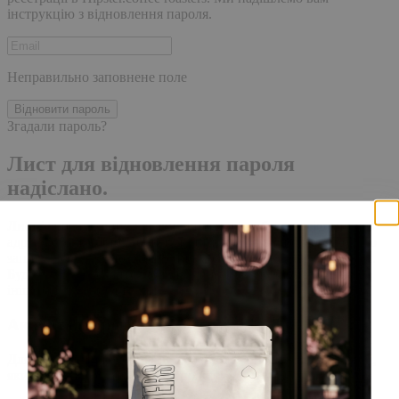
інструкцію з відновлення пароля.
Неправильно заповнене поле
Відновити пароль
Згадали пароль?
Лист для відновлення пароля
надіслано.
Лист із посиланням для скидання пароля було надіслано на
адресу електронної пошти, прив'язану до вашого облікового
запису, доставка повідомлення може зайняти кілька хвилин.
Будь ласка, зачекайте щонайменше 10 хвилин, перш ніж
ініціювати ще один запит.
Акаунт створено
Для завершення реєстрації, перейдіть за посиланням у листі,
який було надіслано Вам на пошту!