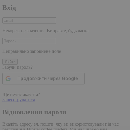
Вхід
Некоректне значення. Виправте, будь ласка
Неправильно заповнене поле
Увійти
Забули пароль?
Продовжити через
Google
Ще немає акаунта?
Зареєструватися
Відновлення пароля
Вкажіть адресу ел. пошти, яку ви використовували під час
реєстрації в Hipster.coffee roasters. Ми надішлемо вам