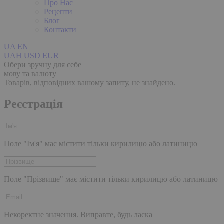
Про Нас
Рецепти
Блог
Контакти
UA
EN
UAH
USD
EUR
Обери зручну для себе
мову та валюту
Товарів, відповідних вашому запиту, не знайдено.
Реєстрація
Поле "Ім'я" має містити тільки кирилицю або латиницю
Поле "Прізвище" має містити тільки кирилицю або латиницю
Некоректне значення. Виправте, будь ласка