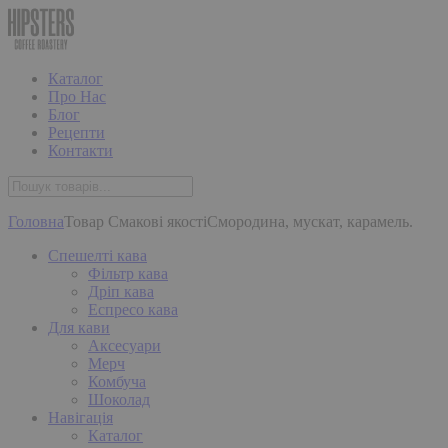
Каталог
Про Нас
Блог
Рецепти
Контакти
Головна
Товар Смакові якості
Смородина, мускат, карамель.
Спешелті кава
Фільтр кава
Дріп кава
Еспресо кава
Для кави
Аксесуари
Мерч
Комбуча
Шоколад
Навігація
Каталог