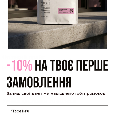
Закрити
Акаунт створено
Ви зареєструвалися на сайті
Hipster.coffee
roasters і вже
можете користуватися особистим кабінетом, щоб отримувати
знижки та відстежувати історію замовлень!
закрити
мій профіль
Оптовий прайс
[cf7form cf7key="wholesale-popup"]
Обсмажування кави
[cf7form cf7key="roasting-popup"]
Залиш свої дані і ми надішлемо тобі промокод
Умови доставки та оплати
І'мя