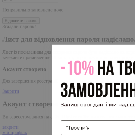
Неправильно заповнене поле
Відновити пароль
Згадали пароль?
Лист для відновлення пароля надіслано
Лист із посиланням для скидання пароля було надіслано на адре
зачекайте щонайменше 10 хвилин, перш ніж ініціювати ще один
Акаунт створено
Для завершення реєстрації, перейдіть за посиланням у листі, я
Закрити
Акаунт створено
Залиш свої дані і ми наді
Ви зареєструвалися на сайті
Hipster.coffee
roasters і вже может
І'мя
закрити
мій профіль