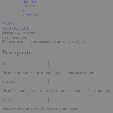
Про Нас
Рецепти
Блог
Контакти
UA
EN
UAH
USD
EUR
Обери зручну для себе
мову та валюту
Товарів, відповідних вашому запиту, не знайдено.
Реєстрація
Поле "Ім'я" має містити тільки кирилицю або латиницю
Поле "Прізвище" має містити тільки кирилицю або латиницю
Некоректне значення. Виправте, будь ласка