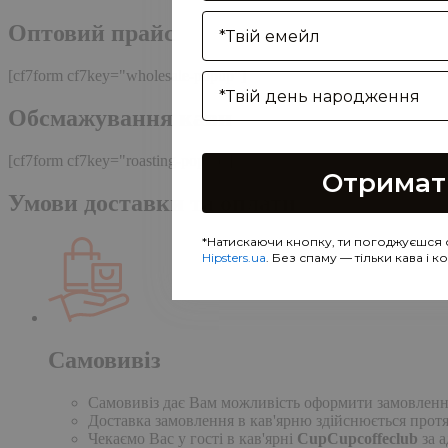
Enter your email address
Оптовий прайс
[cf7form cf7key="wholesale-popup"]
Birthday
Обсмажування кави
[cf7form cf7key="roasting-popup"]
Отримат
Умови доставки та оплати
*Натискаючи кнопку, ти погоджуєшся 
Hipsters.ua
. Без спаму — тільки кава і 
Самовивіз
Самовивіз дає Вам можливість оформити замовлення н
Доставка замовлення в кав'ярню здійснюється протя
Чекаємо Вас у гості в кав'ярні
CupCupcoffeclub
за а