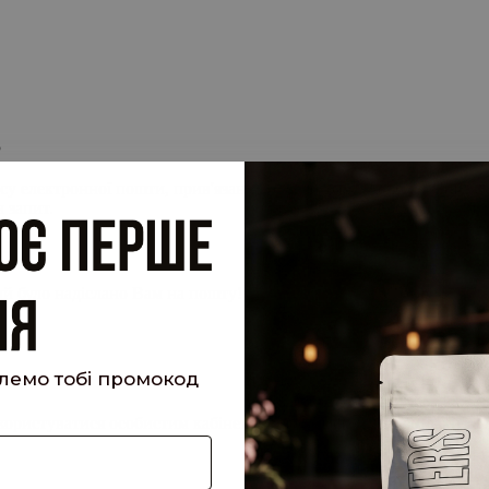
.
су електронної пошти, прив'язану до вашого облікового запису, 
 запит.
кий було надіслано Вам на пошту!
шлемо тобі промокод
е користуватися особистим кабінетом, щоб отримувати знижки та 