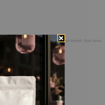
доставка повідомлення може зайняти кілька хвилин. Будь ласка,
відстежувати історію замовлень!