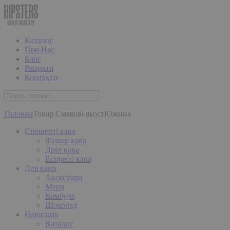
Каталог
Про Нас
Блог
Рецепти
Контакти
Головна
Товар Смакові якості
Ожина
Спешелті кава
Фільтр кава
Дріп кава
Еспресо кава
Для кави
Аксесуари
Мерч
Комбуча
Шоколад
Навігація
Каталог