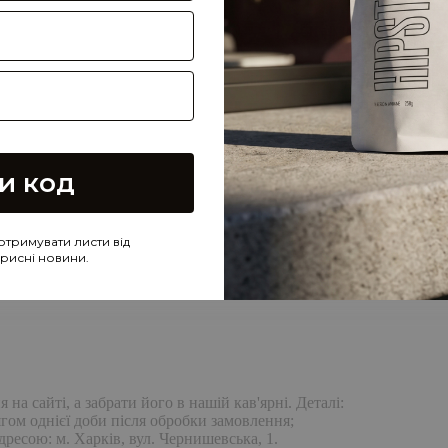
и код
отримувати листи від
корисні новини.
а сайті, а забрати його в нашій кав'ярні. Деталі:
гом однієї доби після обробки замовлення;
дресою: м. Харків, вул. Чернишевська, 1.