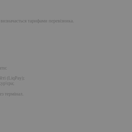
 визначається тарифами перевізника.
ати:
ті (LiqPay);
ур'єра;
ез термінал.