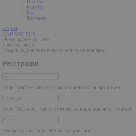
Про Нас
Рецепти
Блог
Контакти
UA
EN
UAH
USD
EUR
Обери зручну для себе
мову та валюту
Товарів, відповідних вашому запиту, не знайдено.
Реєстрація
Поле "Ім'я" має містити тільки кирилицю або латиницю
Поле "Прізвище" має містити тільки кирилицю або латиницю
Некоректне значення. Виправте, будь ласка