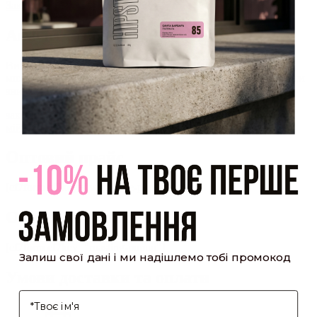
Закрити
Акаунт створено
Ви зареєструвалися на сайті
Hipster.coffee
roasters і вже
можете користуватися особистим кабінетом, щоб отримувати
знижки та відстежувати історію замовлень!
закрити
мій профіль
Оптовий прайс
[cf7form cf7key="wholesale-popup"]
Обсмажування кави
[cf7form cf7key="roasting-popup"]
Залиш свої дані і ми надішлемо тобі промокод
Умови доставки та оплати
І'мя