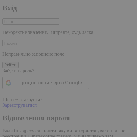
Вхід
Некоректне значення. Виправте, будь ласка
Неправильно заповнене поле
Увійти
Забули пароль?
Продовжити через
Google
Ще немає акаунта?
Зареєструватися
Відновлення пароля
Вкажіть адресу ел. пошти, яку ви використовували під час
реєстрації в Hipster.coffee roasters. Ми надішлемо вам