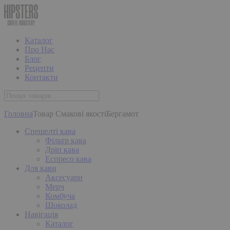
Каталог
Про Нас
Блог
Рецепти
Контакти
Головна
Товар Смакові якості
Бергамот
Спешелті кава
Фільтр кава
Дріп кава
Еспресо кава
Для кави
Аксесуари
Мерч
Комбуча
Шоколад
Навігація
Каталог