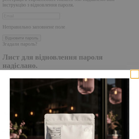
інструкцію з відновлення пароля.
Неправильно заповнене поле
Відновити пароль
Згадали пароль?
Лист для відновлення пароля
надіслано.
Лист із посиланням для скидання пароля було надіслано на
адресу електронної пошти, прив'язану до вашого облікового
запису, доставка повідомлення може зайняти кілька хвилин.
Будь ласка, зачекайте щонайменше 10 хвилин, перш ніж
ініціювати ще один запит.
Акаунт створено
Для завершення реєстрації, перейдіть за посиланням у листі,
який було надіслано Вам на пошту!