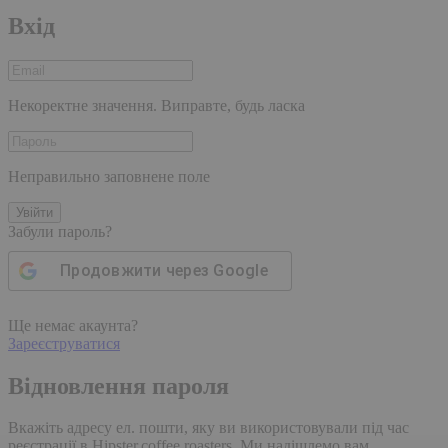
Вхід
Некоректне значення. Виправте, будь ласка
Неправильно заповнене поле
Увійти
Забули пароль?
Продовжити через
Google
Ще немає акаунта?
Зареєструватися
Відновлення пароля
Вкажіть адресу ел. пошти, яку ви використовували під час
реєстрації в Hipster.coffee roasters. Ми надішлемо вам