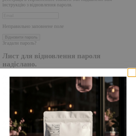
інструкцію з відновлення пароля.
Неправильно заповнене поле
Відновити пароль
Згадали пароль?
Лист для відновлення пароля
надіслано.
Лист із посиланням для скидання пароля було надіслано на
адресу електронної пошти, прив'язану до вашого облікового
запису, доставка повідомлення може зайняти кілька хвилин.
Будь ласка, зачекайте щонайменше 10 хвилин, перш ніж
ініціювати ще один запит.
Акаунт створено
Для завершення реєстрації, перейдіть за посиланням у листі,
який було надіслано Вам на пошту!