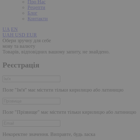
Про Нас
Рецепти
Блог
Контакти
UA
EN
UAH
USD
EUR
Обери зручну для себе
мову та валюту
Товарів, відповідних вашому запиту, не знайдено.
Реєстрація
Поле "Ім'я" має містити тільки кирилицю або латиницю
Поле "Прізвище" має містити тільки кирилицю або латиницю
Некоректне значення. Виправте, будь ласка