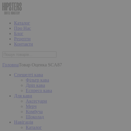
Каталог
Про Нас
Блог
Рецепти
Контакти
Головна
Товар Оценка SCA
87
Спешелті кава
Фільтр кава
Дріп кава
Еспресо кава
Для кави
Аксесуари
Мерч
Комбуча
Шоколад
Навігація
Каталог