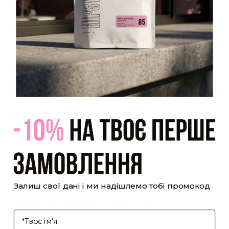
Закрити
Акаунт створено
Ви зареєструвалися на сайті
Hipster.coffee
roasters і вже
можете користуватися особистим кабінетом, щоб отримувати
знижки та відстежувати історію замовлень!
закрити
мій профіль
Оптовий прайс
[cf7form cf7key="wholesale-popup"]
Обсмажування кави
[cf7form cf7key="roasting-popup"]
Залиш свої дані і ми надішлемо тобі промокод
Умови доставки та оплати
І'мя