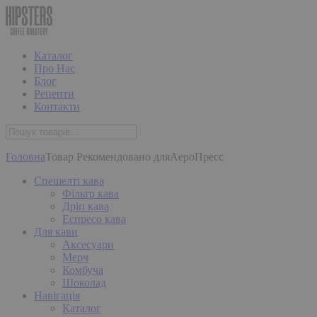
Каталог
Про Нас
Блог
Рецепти
Контакти
Головна
Товар Рекомендовано для
АероПресс
Спешелті кава
Фільтр кава
Дріп кава
Еспресо кава
Для кави
Аксесуари
Мерч
Комбуча
Шоколад
Навігація
Каталог