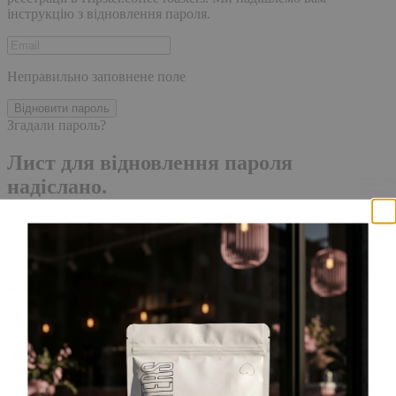
інструкцію з відновлення пароля.
Неправильно заповнене поле
Відновити пароль
Згадали пароль?
Лист для відновлення пароля
надіслано.
Лист із посиланням для скидання пароля було надіслано на
адресу електронної пошти, прив'язану до вашого облікового
запису, доставка повідомлення може зайняти кілька хвилин.
Будь ласка, зачекайте щонайменше 10 хвилин, перш ніж
ініціювати ще один запит.
Акаунт створено
Для завершення реєстрації, перейдіть за посиланням у листі,
який було надіслано Вам на пошту!