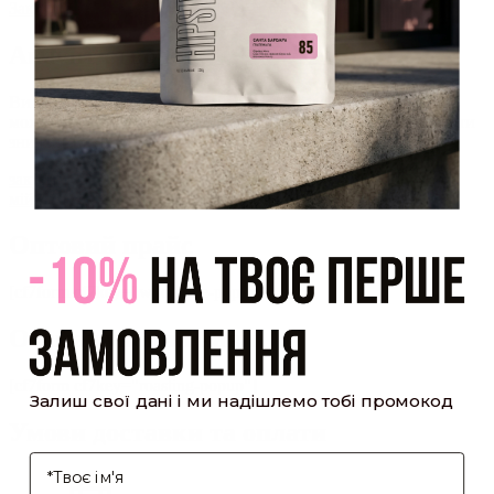
Закрити
Акаунт створено
Ви зареєструвалися на сайті
Hipster.coffee
roasters і вже
можете користуватися особистим кабінетом, щоб отримувати
знижки та відстежувати історію замовлень!
закрити
мій профіль
Оптовий прайс
[cf7form cf7key="wholesale-popup"]
Обсмажування кави
[cf7form cf7key="roasting-popup"]
Залиш свої дані і ми надішлемо тобі промокод
Умови доставки та оплати
І'мя