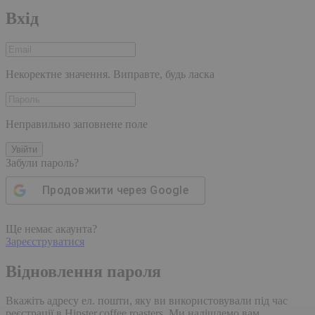
Вхід
Некоректне значення. Виправте, будь ласка
Неправильно заповнене поле
Увійти
Забули пароль?
Продовжити через
Google
Ще немає акаунта?
Зареєструватися
Відновлення пароля
Вкажіть адресу ел. пошти, яку ви використовували під час
реєстрації в Hipster.coffee roasters. Ми надішлемо вам