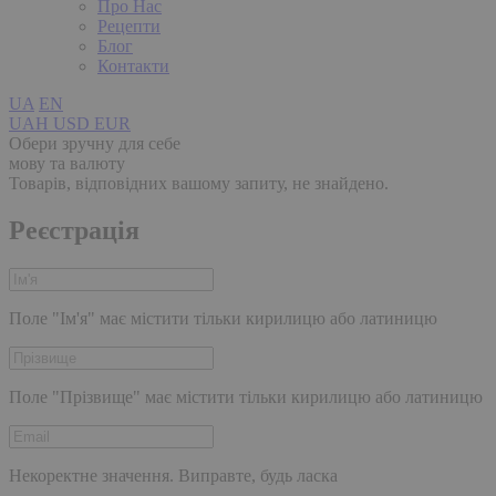
Про Нас
Рецепти
Блог
Контакти
UA
EN
UAH
USD
EUR
Обери зручну для себе
мову та валюту
Товарів, відповідних вашому запиту, не знайдено.
Реєстрація
Поле "Ім'я" має містити тільки кирилицю або латиницю
Поле "Прізвище" має містити тільки кирилицю або латиницю
Некоректне значення. Виправте, будь ласка