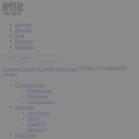
Каталог
Про Нас
Блог
Рецепти
Контакти
Головна
Спешелті кава
Еспресо кава
УГАНДА РУВЕНЗОРІ
washed
Спешелті кава
Фільтр кава
Дріп кава
Еспресо кава
Для кави
Аксесуари
Мерч
Комбуча
Шоколад
Навігація