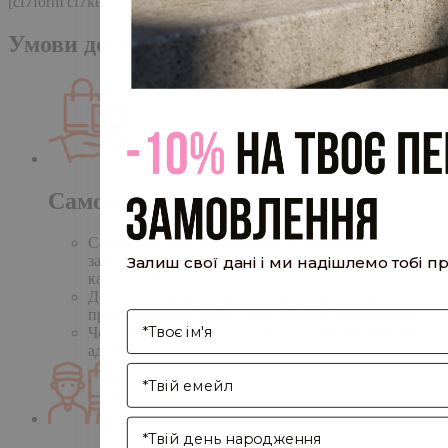
[cf7form cf7key="roasting-popup"]
Умови доставки та оплати
Самовивіз
Самовивіз дає Вам можливість оформити
замовлення на сайті, а забрати його в нашій
Залиш свої дані і ми надішлемо тобі 
кав'ярні. Деталі:
Доставка замовлення в кав'ярню здійснюється
протягом однієї доби після обробки замовлення;
І'мя
Чекаємо Вас у гості в кав'ярні
CupCupcoffeclub
за
адресою: м. Харків, вул. Чернишевська, 1.
Enter your email address
Birthday