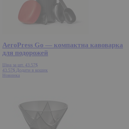
AeroPress Go — компактна кавоварка
для подорожей
Ціна за шт.
43.57
$
43.57
$
Додати в кошик
Новинка