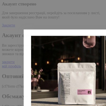
Акаунт створено
Для завершення реєстрації, перейдіть за посиланням у листі,
який було надіслано Вам на пошту!
Закрити
Акаунт створено
Ви зареєструвалися на сайті
Hipster.coffee
roasters і вже
можете користуватися особистим кабінетом, щоб отримувати
знижки та відстежувати історію замовлень!
закрити
мій профіль
Оптовий прайс
[cf7form cf7key="wholesale-popup"]
Обсмажування кави