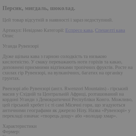
Персик, мигдаль, шоколад.
Цей товар відсутній в наявності і зараз недоступний.
Артикул:
Невідомо
Категорії:
Еспресо кава
,
Спешелті кава
Опис
Уганда Рувензорі
Дуже щільна кава з гарною солодкість та низькою
кислотністю. У смаку переважають ноти горіхів та какао,
доповнені приємними відтінками тропічних фруктів. Росте на
схилах гір Рувензорі, на вулканічних, багатих на органіку
грунтах.
Рвензорі або Рувензорі (англ. Rwenzori Mountains) - гірський
масив у Східній та Центральній Африці, розташований на
кордоні Уганди з Демократичної Республіки Конго. Можливо,
цей гірський хребет і є ті самі Місячні гори, що згадуються
античними географами як джерело Нілу. Назва «Рувензорі» у
перекладі означає «творець дощу» або «володар хмар».
Характеристики
Фермер: